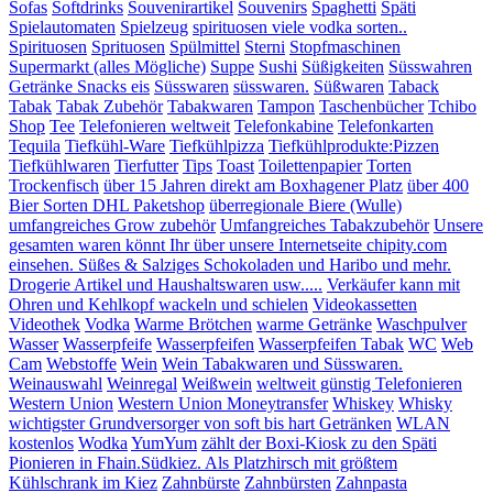
Sofas
Softdrinks
Souvenirartikel
Souvenirs
Spaghetti
Späti
Spielautomaten
Spielzeug
spirituosen viele vodka sorten..
Spirituosen
Sprituosen
Spülmittel
Sterni
Stopfmaschinen
Supermarkt (alles Mögliche)
Suppe
Sushi
Süßigkeiten
Süsswahren
Getränke Snacks eis
Süsswaren
süsswaren.
Süßwaren
Taback
Tabak
Tabak Zubehör
Tabakwaren
Tampon
Taschenbücher
Tchibo
Shop
Tee
Telefonieren weltweit
Telefonkabine
Telefonkarten
Tequila
Tiefkühl-Ware
Tiefkühlpizza
Tiefkühlprodukte:Pizzen
Tiefkühlwaren
Tierfutter
Tips
Toast
Toilettenpapier
Torten
Trockenfisch
über 15 Jahren direkt am Boxhagener Platz
über 400
Bier Sorten DHL Paketshop
überregionale Biere (Wulle)
umfangreiches Grow zubehör
Umfangreiches Tabakzubehör
Unsere
gesamten waren könnt Ihr über unsere Internetseite chipity.com
einsehen. Süßes & Salziges Schokoladen und Haribo und mehr.
Drogerie Artikel und Haushaltswaren usw.....
Verkäufer kann mit
Ohren und Kehlkopf wackeln und schielen
Videokassetten
Videothek
Vodka
Warme Brötchen
warme Getränke
Waschpulver
Wasser
Wasserpfeife
Wasserpfeifen
Wasserpfeifen Tabak
WC
Web
Cam
Webstoffe
Wein
Wein Tabakwaren und Süsswaren.
Weinauswahl
Weinregal
Weißwein
weltweit günstig Telefonieren
Western Union
Western Union Moneytransfer
Whiskey
Whisky
wichtigster Grundversorger von soft bis hart Getränken
WLAN
kostenlos
Wodka
YumYum
zählt der Boxi-Kiosk zu den Späti
Pionieren in Fhain.Südkiez. Als Platzhirsch mit größtem
Kühlschrank im Kiez
Zahnbürste
Zahnbürsten
Zahnpasta