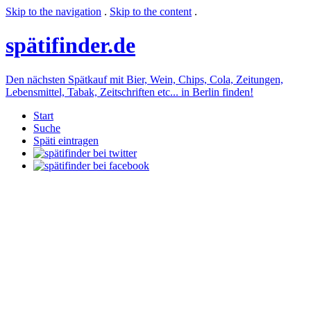
Skip to the navigation
.
Skip to the content
.
späti
finder.de
Den nächsten Spätkauf mit Bier, Wein, Chips, Cola, Zeitungen,
Lebensmittel, Tabak, Zeitschriften etc... in Berlin finden!
Start
Suche
Späti eintragen