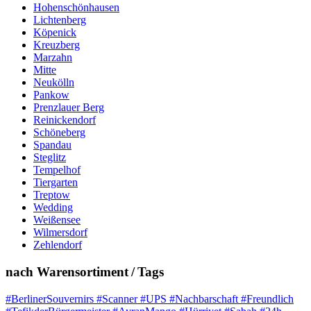
Hohenschönhausen
Lichtenberg
Köpenick
Kreuzberg
Marzahn
Mitte
Neukölln
Pankow
Prenzlauer Berg
Reinickendorf
Schöneberg
Spandau
Steglitz
Tempelhof
Tiergarten
Treptow
Wedding
Weißensee
Wilmersdorf
Zehlendorf
nach Warensortiment / Tags
#BerlinerSouvernirs #Scanner #UPS #Nachbarschaft #Freundlich