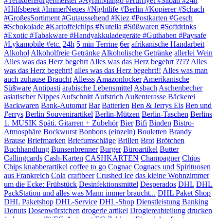
#TefikderBürgermeister #AyranMango #Hürriyet #Sabah #24h
#Hilfsbereit #ImmerNeues #Nightlife #Berlin #Kopierer #Schach
#GroßesSortiment #Gutaussehend #Kiez #Postkarten #Gesch
#Schokolade #Kartoffelchips #Nutella #Süßwaren #Softdrinks
#Exotic #Tabakware #Handyakkuladegeräte #Guthaben #Paysafe
#Lykamobile #etc.
24h
5 min Terrine
6er
afrikanische Handarbeit
Alkohol
Alkoholfreie Getränke
Alkoholische Getränke
allerlei Wein
Alles was das Herz begehrt
Alles was das Herz begehrt ????
Alles
was das Herz begehrt!
alles was das Herz begehrt!!
Alles was man
auch zuhause Braucht
Allesss
Amazonlocker
Amerikanische
Süßware
Antipasti
arabische Lebensmittel
Asbach
Aschenbecher
asiatischer Nippes
Aufschnitt
Aufstrich
Außenterasse
Bäckerei
Backwaren
Bank-Automat
Bar
Batterien
Ben & Jerrys Eis
Ben und
J'errys
Berlin Souvenirartikel
Berlin-Mützen
Berlin-Taschen
Berlins
1. MUSIK Späti. Gitarren + Zubehör
Bier
Bifi
Binden
Bistro-
Atmosphäre
Bockwurst
Bonbons (einzeln)
Bouletten
Brandy
Brause
Briefmarken
Briefumschläge
Brillen
Brot
Brötchen
Buchhandlung
Bunsenbrenner
Burger
Büroartikel
Butter
Callingcards
Cash-Karten
CASHKARTEN
Champagner
Chips
Chips knabberartikel
coffee to go
Cognac
Cognacs und Spirituosen
aus Frankreich
Cola
craftbeer
Crushed Ice
das kleine Wohnzimmer
um die Ecke: Frühstück
Desinfektionsmittel
Desperados
DHL
DHL
PackStation und alles was Mann immer braucht...
DHL Paket Shop
DHL Paketshop
DHL-Service
DHL-Shop
Dienstleistung Banking
Donuts
Dosenwürstchen
drogerie artikel
Drogiereabteilung
drucken