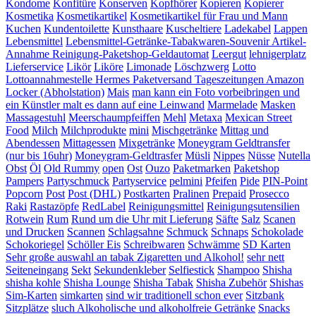
Kondome
Konfitüre
Konserven
Kopfhörer
Kopieren
Kopierer
Kosmetika
Kosmetikartikel
Kosmetikartikel für Frau und Mann
Kuchen
Kundentoilette
Kunsthaare
Kuscheltiere
Ladekabel
Lappen
Lebensmittel
Lebensmittel-Getränke-Tabakwaren-Souvenir Artikel-
Annahme Reinigung-Paketshop-Geldautomat
Leergut
lehnigerplatz
Lieferservice
Likör
Liköre
Limonade
Löschzwerg
Lotto
Lottoannahmestelle Hermes Paketversand Tageszeitungen Amazon
Locker (Abholstation)
Mais
man kann ein Foto vorbeibringen und
ein Künstler malt es dann auf eine Leinwand
Marmelade
Masken
Massagestuhl
Meerschaumpfeiffen
Mehl
Metaxa
Mexican Street
Food
Milch
Milchprodukte
mini
Mischgetränke
Mittag und
Abendessen
Mittagessen
Mixgetränke
Moneygram Geldtransfer
(nur bis 16uhr)
Moneygram-Geldtrasfer
Müsli
Nippes
Nüsse
Nutella
Obst
Öl
Old Rummy
open
Ost
Ouzo
Paketmarken
Paketshop
Pampers
Partyschmuck
Partyservice
pelmini
Pfeifen
Pide
PIN-Point
Popcorn
Post
Post (DHL)
Postkarten
Pralinen
Prepaid
Prosecco
Raki
Rastazöpfe
RedLabel
Reinigungsmittel
Reinigungsutensilien
Rotwein
Rum
Rund um die Uhr mit Lieferung
Säfte
Salz
Scanen
und Drucken
Scannen
Schlagsahne
Schmuck
Schnaps
Schokolade
Schokoriegel
Schöller Eis
Schreibwaren
Schwämme
SD Karten
Sehr große auswahl an tabak Zigaretten und Alkohol!
sehr nett
Seiteneingang
Sekt
Sekundenkleber
Selfiestick
Shampoo
Shisha
shisha kohle
Shisha Lounge
Shisha Tabak
Shisha Zubehör
Shishas
Sim-Karten
simkarten
sind wir traditionell schon ever
Sitzbank
Sitzplätze
sluch Alkoholische und alkoholfreie Getränke
Snacks