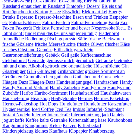
(schwarz-weiß)
EC-Automat
EC-Zahlung
Eier
einkaufen in
Russland
eintauchen in Russland
Eintöpfe ( Dosen)
Eis
eis und
Rotkäppchen im Karton
Eistee
Eiswürfel
Elektroartikel
Energy
Drinks
Espresso
Espresso-Maschine
Essen und Trinken
Esspapier
etc
Fahrradschlösser
Fahrradverleih
Fahrradvermietung
Fanta
Fax
Faxen
Faxgerät
Feinkost
Fernseher und bester Nespressokaffee... Es
lohnt sich!!
findet man das bei uns auf jeden fall ;)
Fladenbrot
freundliche Bedienung
frisch gepresste Säfte
frische Backwaren
frische Gözleme
frische Meeresfrüchte
frische Oliven
frischer Käse
frisches Obst und Gemüse
Frühstück
ganz klein
Gastronomielieferung
Gebäck
Geil
geile Kaffeemaschine
Geldautomat
Gemälde
gemüsse milch
gemütlich
Getränke
Getränke
mit und ohne Alkohol
getrocknete orientalische Hülsenfrüchte
Gin
Glasreiniger
GLS
Glühwein
Grillanzünder
größere Sortiment an
Getränken
Gummibärchen
guthaben
Guthaben und Gutscheine
Häagen Dazs
Häagen-Dazs
Handreinigungsgel
Handtaschen
Handy
Handy An- und Verkauf
Handy Zubehör
Handykarten
Handys und
Zubehör
Haribo
Haribo-Sortiment
Haushaltsartikel
Haushaltswaren
Hauslieferung
Headshop
Heißgetränke
Hermes
Hermes Paketshop
Hermes-Paketshop
Hot Dogs
Hundefutter
Hundefutter Katzenfutter
Hygieneartikel
Iced Coffee
Iced Tea
Imbiss
Infotafel (Stadtplan)
Instant Nudeln
Internet
Internetcafe
Internetnutzung
jackDaniels
jogurt
kaffe
Kaffee
kalte Getränke
Kartenzahlung
käse
Kaubonbons
Kaugummi
Kaugummis
Kekse
Kerzen
Kifferbedarf
Kinderspielzeug
kleines Kaufhaus
Klopapier
Knabberzeug