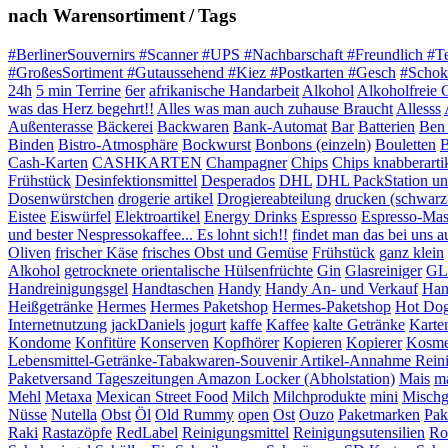
nach Warensortiment / Tags
#BerlinerSouvernirs #Scanner #UPS #Nachbarschaft #Freundlich #T
#GroßesSortiment #Gutaussehend #Kiez #Postkarten #Gesch
#Schok
24h
5 min Terrine
6er
afrikanische Handarbeit
Alkohol
Alkoholfreie 
was das Herz begehrt!!
Alles was man auch zuhause Braucht
Allesss
Außenterasse
Bäckerei
Backwaren
Bank-Automat
Bar
Batterien
Ben 
Binden
Bistro-Atmosphäre
Bockwurst
Bonbons (einzeln)
Bouletten
B
Cash-Karten
CASHKARTEN
Champagner
Chips
Chips knabberarti
Frühstück
Desinfektionsmittel
Desperados
DHL
DHL PackStation und
Dosenwürstchen
drogerie artikel
Drogiereabteilung
drucken (schwarz
Eistee
Eiswürfel
Elektroartikel
Energy Drinks
Espresso
Espresso-Mas
und bester Nespressokaffee... Es lohnt sich!!
findet man das bei uns auf
Oliven
frischer Käse
frisches Obst und Gemüse
Frühstück
ganz klein
Alkohol
getrocknete orientalische Hülsenfrüchte
Gin
Glasreiniger
GL
Handreinigungsgel
Handtaschen
Handy
Handy An- und Verkauf
Han
Heißgetränke
Hermes
Hermes Paketshop
Hermes-Paketshop
Hot Do
Internetnutzung
jackDaniels
jogurt
kaffe
Kaffee
kalte Getränke
Karte
Kondome
Konfitüre
Konserven
Kopfhörer
Kopieren
Kopierer
Kosme
Lebensmittel-Getränke-Tabakwaren-Souvenir Artikel-Annahme Rein
Paketversand Tageszeitungen Amazon Locker (Abholstation)
Mais
ma
Mehl
Metaxa
Mexican Street Food
Milch
Milchprodukte
mini
Mischg
Nüsse
Nutella
Obst
Öl
Old Rummy
open
Ost
Ouzo
Paketmarken
Pak
Raki
Rastazöpfe
RedLabel
Reinigungsmittel
Reinigungsutensilien
Ro