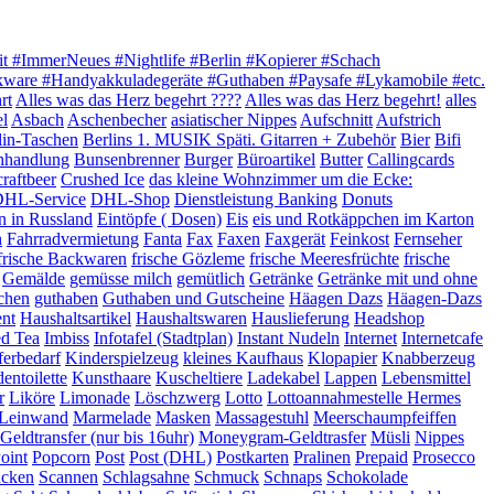
it #ImmerNeues #Nightlife #Berlin #Kopierer #Schach
akware #Handyakkuladegeräte #Guthaben #Paysafe #Lykamobile #etc.
rt
Alles was das Herz begehrt ????
Alles was das Herz begehrt!
alles
el
Asbach
Aschenbecher
asiatischer Nippes
Aufschnitt
Aufstrich
lin-Taschen
Berlins 1. MUSIK Späti. Gitarren + Zubehör
Bier
Bifi
hhandlung
Bunsenbrenner
Burger
Büroartikel
Butter
Callingcards
craftbeer
Crushed Ice
das kleine Wohnzimmer um die Ecke:
HL-Service
DHL-Shop
Dienstleistung Banking
Donuts
n in Russland
Eintöpfe ( Dosen)
Eis
eis und Rotkäppchen im Karton
h
Fahrradvermietung
Fanta
Fax
Faxen
Faxgerät
Feinkost
Fernseher
frische Backwaren
frische Gözleme
frische Meeresfrüchte
frische
Gemälde
gemüsse milch
gemütlich
Getränke
Getränke mit und ohne
chen
guthaben
Guthaben und Gutscheine
Häagen Dazs
Häagen-Dazs
ent
Haushaltsartikel
Haushaltswaren
Hauslieferung
Headshop
ed Tea
Imbiss
Infotafel (Stadtplan)
Instant Nudeln
Internet
Internetcafe
ferbedarf
Kinderspielzeug
kleines Kaufhaus
Klopapier
Knabberzeug
entoilette
Kunsthaare
Kuscheltiere
Ladekabel
Lappen
Lebensmittel
r
Liköre
Limonade
Löschzwerg
Lotto
Lottoannahmestelle Hermes
e Leinwand
Marmelade
Masken
Massagestuhl
Meerschaumpfeiffen
eldtransfer (nur bis 16uhr)
Moneygram-Geldtrasfer
Müsli
Nippes
oint
Popcorn
Post
Post (DHL)
Postkarten
Pralinen
Prepaid
Prosecco
ucken
Scannen
Schlagsahne
Schmuck
Schnaps
Schokolade