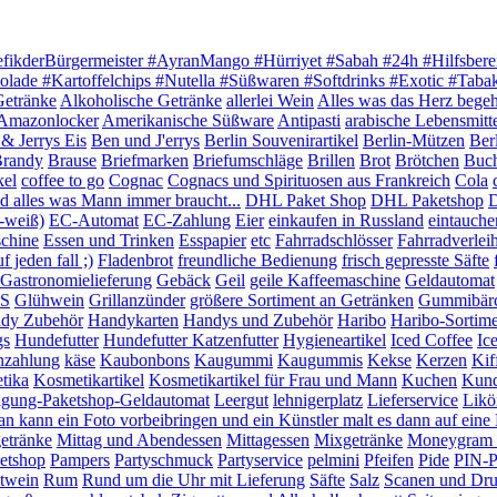
efikderBürgermeister #AyranMango #Hürriyet #Sabah #24h #Hilfsbere
olade #Kartoffelchips #Nutella #Süßwaren #Softdrinks #Exotic #Tab
Getränke
Alkoholische Getränke
allerlei Wein
Alles was das Herz begeh
Amazonlocker
Amerikanische Süßware
Antipasti
arabische Lebensmitt
& Jerrys Eis
Ben und J'errys
Berlin Souvenirartikel
Berlin-Mützen
Ber
randy
Brause
Briefmarken
Briefumschläge
Brillen
Brot
Brötchen
Buc
kel
coffee to go
Cognac
Cognacs und Spirituosen aus Frankreich
Cola
 alles was Mann immer braucht...
DHL Paket Shop
DHL Paketshop
D
-weiß)
EC-Automat
EC-Zahlung
Eier
einkaufen in Russland
eintauche
chine
Essen und Trinken
Esspapier
etc
Fahrradschlösser
Fahrradverlei
 jeden fall ;)
Fladenbrot
freundliche Bedienung
frisch gepresste Säfte
Gastronomielieferung
Gebäck
Geil
geile Kaffeemaschine
Geldautomat
S
Glühwein
Grillanzünder
größere Sortiment an Getränken
Gummibär
dy Zubehör
Handykarten
Handys und Zubehör
Haribo
Haribo-Sortim
gs
Hundefutter
Hundefutter Katzenfutter
Hygieneartikel
Iced Coffee
Ic
nzahlung
käse
Kaubonbons
Kaugummi
Kaugummis
Kekse
Kerzen
Kif
tika
Kosmetikartikel
Kosmetikartikel für Frau und Mann
Kuchen
Kund
igung-Paketshop-Geldautomat
Leergut
lehnigerplatz
Lieferservice
Likö
n kann ein Foto vorbeibringen und ein Künstler malt es dann auf ein
etränke
Mittag und Abendessen
Mittagessen
Mixgetränke
Moneygram G
etshop
Pampers
Partyschmuck
Partyservice
pelmini
Pfeifen
Pide
PIN-P
twein
Rum
Rund um die Uhr mit Lieferung
Säfte
Salz
Scanen und Dr