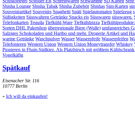
Schokoriegel
Schöller Eis
Schreibwaren
Schwämme
SD Karten
Sehr
Shisha Lounge
Shisha Tabak
Shisha Zubehör
Shishas
Sim-Karten
si
Souvenirartikel
Souvenirs
Spaghetti
Späti
Spielautomaten
Spielzeug
s
Süßigkeiten
Süsswahren Getränke Snacks eis
Süsswaren
süsswaren.
Telefonkarten
Tequila
Tiefkühl-Ware
Tiefkühlpizza
Tiefkühlprodukte
Sorten DHL Paketshop
überregionale Biere (Wulle)
umfangreiches G
Salziges Schokoladen und Haribo und mehr. Drogerie Artikel und Hau
warme Getränke
Waschpulver
Wasser
Wasserpfeife
Wasserpfeifen
Wa
Telefonieren
Western Union
Western Union Moneytransfer
Whiskey
Pionieren in Fhain.Südkiez. Als Platzhirsch mit größtem Kühlschrank
Vogelkäfig
Spätkauf
Eisenacher Str. 116
10777 Berlin
»
Ich will da einkaufen!