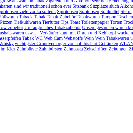
 große auswahl an tabak Zigaretten und Alkohol!
sehr nett
Seiteneinga
mkarten
sind wir traditionell schon ever
Sitzbank
Sitzplätze
sluch Alkoho
pirituosen viele vodka sorten..
Spirituosen
Sprituosen
Spülmittel
Sterni
Süßwaren
Taback
Tabak
Tabak Zubehör
Tabakwaren
Tampon
Taschen
:Pizzen
Tiefkühlwaren
Tierfutter
Tips
Toast
Toilettenpapier
Torten
Troc
row zubehör
Umfangreiches Tabakzubehör
Unsere gesamten waren könn
shaltswaren usw.....
Verkäufer kann mit Ohren und Kehlkopf wackeln
sserpfeifen Tabak
WC
Web Cam
Webstoffe
Wein
Wein Tabakwaren u
Whisky
wichtigster Grundversorger von soft bis hart Getränken
WLAN 
 im Kiez
Zahnbürste
Zahnbürsten
Zahnpasta
Zeitschriften
Zeitungen
Zi