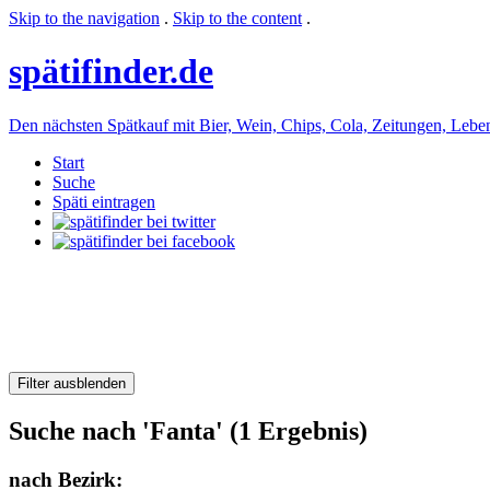
Skip to the navigation
.
Skip to the content
.
späti
finder.de
Den nächsten Spätkauf mit Bier, Wein, Chips, Cola, Zeitungen, Lebensm
Start
Suche
Späti eintragen
Filter ausblenden
Suche nach 'Fanta' (1 Ergebnis)
nach Bezirk: