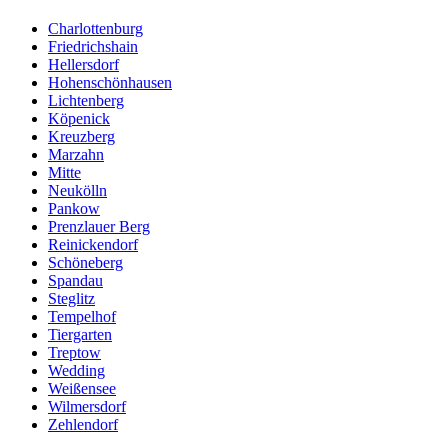
Charlottenburg
Friedrichshain
Hellersdorf
Hohenschönhausen
Lichtenberg
Köpenick
Kreuzberg
Marzahn
Mitte
Neukölln
Pankow
Prenzlauer Berg
Reinickendorf
Schöneberg
Spandau
Steglitz
Tempelhof
Tiergarten
Treptow
Wedding
Weißensee
Wilmersdorf
Zehlendorf