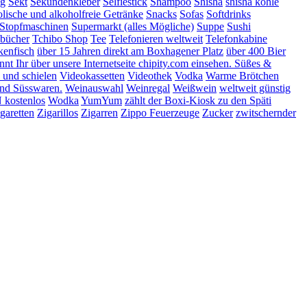
ng
Sekt
Sekundenkleber
Selfiestick
Shampoo
Shisha
shisha kohle
lische und alkoholfreie Getränke
Snacks
Sofas
Softdrinks
Stopfmaschinen
Supermarkt (alles Mögliche)
Suppe
Sushi
bücher
Tchibo Shop
Tee
Telefonieren weltweit
Telefonkabine
kenfisch
über 15 Jahren direkt am Boxhagener Platz
über 400 Bier
t Ihr über unsere Internetseite chipity.com einsehen. Süßes &
 und schielen
Videokassetten
Videothek
Vodka
Warme Brötchen
nd Süsswaren.
Weinauswahl
Weinregal
Weißwein
weltweit günstig
kostenlos
Wodka
YumYum
zählt der Boxi-Kiosk zu den Späti
garetten
Zigarillos
Zigarren
Zippo Feuerzeuge
Zucker
zwitschernder