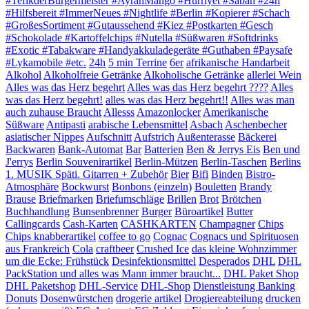
#TefikderBürgermeister #AyranMango #Hürriyet #Sabah #24h
#Hilfsbereit #ImmerNeues #Nightlife #Berlin #Kopierer #Schach
#GroßesSortiment #Gutaussehend #Kiez #Postkarten #Gesch
#Schokolade #Kartoffelchips #Nutella #Süßwaren #Softdrinks
#Exotic #Tabakware #Handyakkuladegeräte #Guthaben #Paysafe
#Lykamobile #etc.
24h
5 min Terrine
6er
afrikanische Handarbeit
Alkohol
Alkoholfreie Getränke
Alkoholische Getränke
allerlei Wein
Alles was das Herz begehrt
Alles was das Herz begehrt ????
Alles
was das Herz begehrt!
alles was das Herz begehrt!!
Alles was man
auch zuhause Braucht
Allesss
Amazonlocker
Amerikanische
Süßware
Antipasti
arabische Lebensmittel
Asbach
Aschenbecher
asiatischer Nippes
Aufschnitt
Aufstrich
Außenterasse
Bäckerei
Backwaren
Bank-Automat
Bar
Batterien
Ben & Jerrys Eis
Ben und
J'errys
Berlin Souvenirartikel
Berlin-Mützen
Berlin-Taschen
Berlins
1. MUSIK Späti. Gitarren + Zubehör
Bier
Bifi
Binden
Bistro-
Atmosphäre
Bockwurst
Bonbons (einzeln)
Bouletten
Brandy
Brause
Briefmarken
Briefumschläge
Brillen
Brot
Brötchen
Buchhandlung
Bunsenbrenner
Burger
Büroartikel
Butter
Callingcards
Cash-Karten
CASHKARTEN
Champagner
Chips
Chips knabberartikel
coffee to go
Cognac
Cognacs und Spirituosen
aus Frankreich
Cola
craftbeer
Crushed Ice
das kleine Wohnzimmer
um die Ecke: Frühstück
Desinfektionsmittel
Desperados
DHL
DHL
PackStation und alles was Mann immer braucht...
DHL Paket Shop
DHL Paketshop
DHL-Service
DHL-Shop
Dienstleistung Banking
Donuts
Dosenwürstchen
drogerie artikel
Drogiereabteilung
drucken