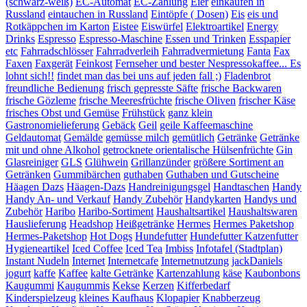
(schwarz-weiß)
EC-Automat
EC-Zahlung
Eier
einkaufen in
Russland
eintauchen in Russland
Eintöpfe ( Dosen)
Eis
eis und
Rotkäppchen im Karton
Eistee
Eiswürfel
Elektroartikel
Energy
Drinks
Espresso
Espresso-Maschine
Essen und Trinken
Esspapier
etc
Fahrradschlösser
Fahrradverleih
Fahrradvermietung
Fanta
Fax
Faxen
Faxgerät
Feinkost
Fernseher und bester Nespressokaffee... Es
lohnt sich!!
findet man das bei uns auf jeden fall ;)
Fladenbrot
freundliche Bedienung
frisch gepresste Säfte
frische Backwaren
frische Gözleme
frische Meeresfrüchte
frische Oliven
frischer Käse
frisches Obst und Gemüse
Frühstück
ganz klein
Gastronomielieferung
Gebäck
Geil
geile Kaffeemaschine
Geldautomat
Gemälde
gemüsse milch
gemütlich
Getränke
Getränke
mit und ohne Alkohol
getrocknete orientalische Hülsenfrüchte
Gin
Glasreiniger
GLS
Glühwein
Grillanzünder
größere Sortiment an
Getränken
Gummibärchen
guthaben
Guthaben und Gutscheine
Häagen Dazs
Häagen-Dazs
Handreinigungsgel
Handtaschen
Handy
Handy An- und Verkauf
Handy Zubehör
Handykarten
Handys und
Zubehör
Haribo
Haribo-Sortiment
Haushaltsartikel
Haushaltswaren
Hauslieferung
Headshop
Heißgetränke
Hermes
Hermes Paketshop
Hermes-Paketshop
Hot Dogs
Hundefutter
Hundefutter Katzenfutter
Hygieneartikel
Iced Coffee
Iced Tea
Imbiss
Infotafel (Stadtplan)
Instant Nudeln
Internet
Internetcafe
Internetnutzung
jackDaniels
jogurt
kaffe
Kaffee
kalte Getränke
Kartenzahlung
käse
Kaubonbons
Kaugummi
Kaugummis
Kekse
Kerzen
Kifferbedarf
Kinderspielzeug
kleines Kaufhaus
Klopapier
Knabberzeug