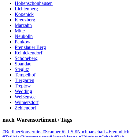
Hohenschönhausen
Lichtenberg
Köpenick
Kreuzberg
Marzahn
Mitte
Neukölln
Pankow
Prenzlauer Berg
Reinickendorf
Schöneberg
Spandau
Steglitz
Tempelhof
Tiergarten
Treptow
Wedding
Weißensee
Wilmersdorf
Zehlendorf
nach Warensortiment / Tags
#BerlinerSouvernirs #Scanner #UPS #Nachbarschaft #Freundlich