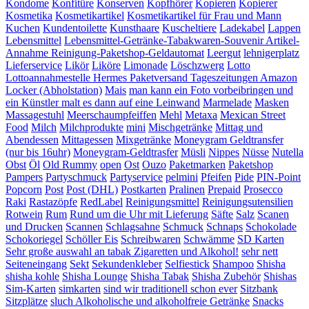
Kondome
Konfitüre
Konserven
Kopfhörer
Kopieren
Kopierer
Kosmetika
Kosmetikartikel
Kosmetikartikel für Frau und Mann
Kuchen
Kundentoilette
Kunsthaare
Kuscheltiere
Ladekabel
Lappen
Lebensmittel
Lebensmittel-Getränke-Tabakwaren-Souvenir Artikel-
Annahme Reinigung-Paketshop-Geldautomat
Leergut
lehnigerplatz
Lieferservice
Likör
Liköre
Limonade
Löschzwerg
Lotto
Lottoannahmestelle Hermes Paketversand Tageszeitungen Amazon
Locker (Abholstation)
Mais
man kann ein Foto vorbeibringen und
ein Künstler malt es dann auf eine Leinwand
Marmelade
Masken
Massagestuhl
Meerschaumpfeiffen
Mehl
Metaxa
Mexican Street
Food
Milch
Milchprodukte
mini
Mischgetränke
Mittag und
Abendessen
Mittagessen
Mixgetränke
Moneygram Geldtransfer
(nur bis 16uhr)
Moneygram-Geldtrasfer
Müsli
Nippes
Nüsse
Nutella
Obst
Öl
Old Rummy
open
Ost
Ouzo
Paketmarken
Paketshop
Pampers
Partyschmuck
Partyservice
pelmini
Pfeifen
Pide
PIN-Point
Popcorn
Post
Post (DHL)
Postkarten
Pralinen
Prepaid
Prosecco
Raki
Rastazöpfe
RedLabel
Reinigungsmittel
Reinigungsutensilien
Rotwein
Rum
Rund um die Uhr mit Lieferung
Säfte
Salz
Scanen
und Drucken
Scannen
Schlagsahne
Schmuck
Schnaps
Schokolade
Schokoriegel
Schöller Eis
Schreibwaren
Schwämme
SD Karten
Sehr große auswahl an tabak Zigaretten und Alkohol!
sehr nett
Seiteneingang
Sekt
Sekundenkleber
Selfiestick
Shampoo
Shisha
shisha kohle
Shisha Lounge
Shisha Tabak
Shisha Zubehör
Shishas
Sim-Karten
simkarten
sind wir traditionell schon ever
Sitzbank
Sitzplätze
sluch Alkoholische und alkoholfreie Getränke
Snacks