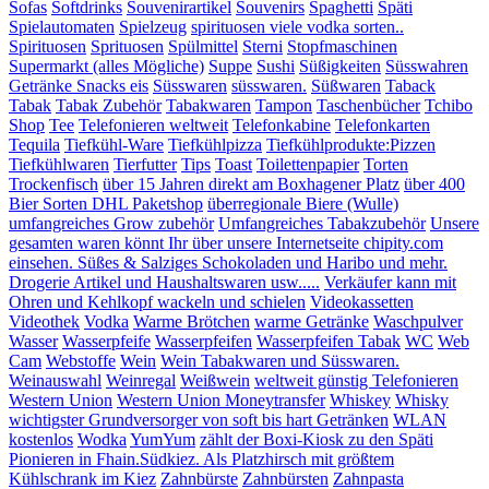
Sofas
Softdrinks
Souvenirartikel
Souvenirs
Spaghetti
Späti
Spielautomaten
Spielzeug
spirituosen viele vodka sorten..
Spirituosen
Sprituosen
Spülmittel
Sterni
Stopfmaschinen
Supermarkt (alles Mögliche)
Suppe
Sushi
Süßigkeiten
Süsswahren
Getränke Snacks eis
Süsswaren
süsswaren.
Süßwaren
Taback
Tabak
Tabak Zubehör
Tabakwaren
Tampon
Taschenbücher
Tchibo
Shop
Tee
Telefonieren weltweit
Telefonkabine
Telefonkarten
Tequila
Tiefkühl-Ware
Tiefkühlpizza
Tiefkühlprodukte:Pizzen
Tiefkühlwaren
Tierfutter
Tips
Toast
Toilettenpapier
Torten
Trockenfisch
über 15 Jahren direkt am Boxhagener Platz
über 400
Bier Sorten DHL Paketshop
überregionale Biere (Wulle)
umfangreiches Grow zubehör
Umfangreiches Tabakzubehör
Unsere
gesamten waren könnt Ihr über unsere Internetseite chipity.com
einsehen. Süßes & Salziges Schokoladen und Haribo und mehr.
Drogerie Artikel und Haushaltswaren usw.....
Verkäufer kann mit
Ohren und Kehlkopf wackeln und schielen
Videokassetten
Videothek
Vodka
Warme Brötchen
warme Getränke
Waschpulver
Wasser
Wasserpfeife
Wasserpfeifen
Wasserpfeifen Tabak
WC
Web
Cam
Webstoffe
Wein
Wein Tabakwaren und Süsswaren.
Weinauswahl
Weinregal
Weißwein
weltweit günstig Telefonieren
Western Union
Western Union Moneytransfer
Whiskey
Whisky
wichtigster Grundversorger von soft bis hart Getränken
WLAN
kostenlos
Wodka
YumYum
zählt der Boxi-Kiosk zu den Späti
Pionieren in Fhain.Südkiez. Als Platzhirsch mit größtem
Kühlschrank im Kiez
Zahnbürste
Zahnbürsten
Zahnpasta