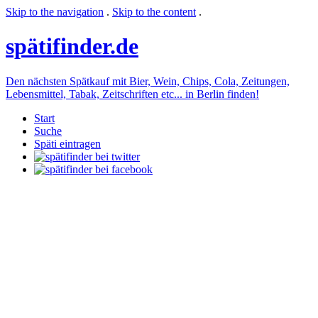
Skip to the navigation
.
Skip to the content
.
späti
finder.de
Den nächsten Spätkauf mit Bier, Wein, Chips, Cola, Zeitungen,
Lebensmittel, Tabak, Zeitschriften etc... in Berlin finden!
Start
Suche
Späti eintragen