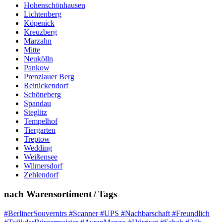
Hohenschönhausen
Lichtenberg
Köpenick
Kreuzberg
Marzahn
Mitte
Neukölln
Pankow
Prenzlauer Berg
Reinickendorf
Schöneberg
Spandau
Steglitz
Tempelhof
Tiergarten
Treptow
Wedding
Weißensee
Wilmersdorf
Zehlendorf
nach Warensortiment / Tags
#BerlinerSouvernirs #Scanner #UPS #Nachbarschaft #Freundlich