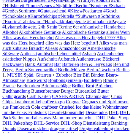
#TefikderBürgermeister #AyranMango #Hürriyet #Sabah #24h
#Hilfsbereit #ImmerNeues #Nightlife #Berlin #Kopierer #Schach
#GroßesSortiment #Gutaussehend #Kiez #Postkarten #Gesch
#Schokolade #Kartoffelchips #Nutella #Süßwaren #Softdrinks
#Exotic #Tabakware #Handyakkuladegeräte #Guthaben #Paysafe
#Lykamobile #etc.
24h
5 min Terrine
6er
afrikanische Handarbeit
Alkohol
Alkoholfreie Getränke
Alkoholische Getränke
allerlei Wein
Alles was das Herz begehrt
Alles was das Herz begehrt ????
Alles
was das Herz begehrt!
alles was das Herz begehrt!!
Alles was man
auch zuhause Braucht
Allesss
Amazonlocker
Amerikanische
Süßware
Antipasti
arabische Lebensmittel
Asbach
Aschenbecher
asiatischer Nippes
Aufschnitt
Aufstrich
Außenterasse
Bäckerei
Backwaren
Bank-Automat
Bar
Batterien
Ben & Jerrys Eis
Ben und
J'errys
Berlin Souvenirartikel
Berlin-Mützen
Berlin-Taschen
Berlins
1. MUSIK Späti. Gitarren + Zubehör
Bier
Bifi
Binden
Bistro-
Atmosphäre
Bockwurst
Bonbons (einzeln)
Bouletten
Brandy
Brause
Briefmarken
Briefumschläge
Brillen
Brot
Brötchen
Buchhandlung
Bunsenbrenner
Burger
Büroartikel
Butter
Callingcards
Cash-Karten
CASHKARTEN
Champagner
Chips
Chips knabberartikel
coffee to go
Cognac
Cognacs und Spirituosen
aus Frankreich
Cola
craftbeer
Crushed Ice
das kleine Wohnzimmer
um die Ecke: Frühstück
Desinfektionsmittel
Desperados
DHL
DHL
PackStation und alles was Mann immer braucht...
DHL Paket Shop
DHL Paketshop
DHL-Service
DHL-Shop
Dienstleistung Banking
Donuts
Dosenwürstchen
drogerie artikel
Drogiereabteilung
drucken