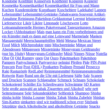
Kondome
Konfitüre
Konserven
Kopfhörer
Kopieren
Kopierer
Kosmetika
Kosmetikartikel
Kosmetikartikel für Frau und Mann
Kuchen
Kundentoilette
Kunsthaare
Kuscheltiere
Ladekabel
Lappen
Lebensmittel
Lebensmittel-Getränke-Tabakwaren-Souvenir Artikel-
Annahme Reinigung-Paketshop-Geldautomat
Leergut
lehnigerplatz
Lieferservice
Likör
Liköre
Limonade
Löschzwerg
Lotto
Lottoannahmestelle Hermes Paketversand Tageszeitungen Amazon
Locker (Abholstation)
Mais
man kann ein Foto vorbeibringen und
ein Künstler malt es dann auf eine Leinwand
Marmelade
Masken
Massagestuhl
Meerschaumpfeiffen
Mehl
Metaxa
Mexican Street
Food
Milch
Milchprodukte
mini
Mischgetränke
Mittag und
Abendessen
Mittagessen
Mixgetränke
Moneygram Geldtransfer
(nur bis 16uhr)
Moneygram-Geldtrasfer
Müsli
Nippes
Nüsse
Nutella
Obst
Öl
Old Rummy
open
Ost
Ouzo
Paketmarken
Paketshop
Pampers
Partyschmuck
Partyservice
pelmini
Pfeifen
Pide
PIN-Point
Popcorn
Post
Post (DHL)
Postkarten
Pralinen
Prepaid
Prosecco
Raki
Rastazöpfe
RedLabel
Reinigungsmittel
Reinigungsutensilien
Rotwein
Rum
Rund um die Uhr mit Lieferung
Säfte
Salz
Scanen
und Drucken
Scannen
Schlagsahne
Schmuck
Schnaps
Schokolade
Schokoriegel
Schöller Eis
Schreibwaren
Schwämme
SD Karten
Sehr große auswahl an tabak Zigaretten und Alkohol!
sehr nett
Seiteneingang
Sekt
Sekundenkleber
Selfiestick
Shampoo
Shisha
shisha kohle
Shisha Lounge
Shisha Tabak
Shisha Zubehör
Shishas
Sim-Karten
simkarten
sind wir traditionell schon ever
Sitzbank
Sitzplätze
sluch Alkoholische und alkoholfreie Getränke
Snacks