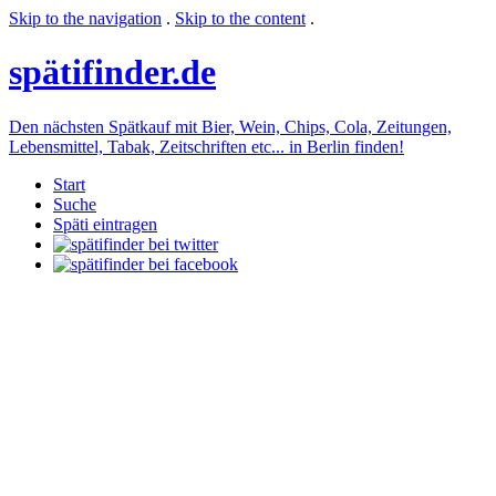
Skip to the navigation
.
Skip to the content
.
späti
finder.de
Den nächsten Spätkauf mit Bier, Wein, Chips, Cola, Zeitungen,
Lebensmittel, Tabak, Zeitschriften etc... in Berlin finden!
Start
Suche
Späti eintragen