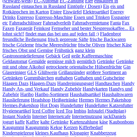
(schwarz-weiß)
EC-Automat
EC-Zahlung
Eier
einkaufen in
Russland
eintauchen in Russland
Eintöpfe ( Dosen)
Eis
eis und
Rotkäppchen im Karton
Eistee
Eiswürfel
Elektroartikel
Energy
Drinks
Espresso
Espresso-Maschine
Essen und Trinken
Esspapier
etc
Fahrradschlösser
Fahrradverleih
Fahrradvermietung
Fanta
Fax
Faxen
Faxgerät
Feinkost
Fernseher und bester Nespressokaffee... Es
lohnt sich!!
findet man das bei uns auf jeden fall ;)
Fladenbrot
freundliche Bedienung
frisch gepresste Säfte
frische Backwaren
frische Gözleme
frische Meeresfrüchte
frische Oliven
frischer Käse
frisches Obst und Gemüse
Frühstück
ganz klein
Gastronomielieferung
Gebäck
Geil
geile Kaffeemaschine
Geldautomat
Gemälde
gemüsse milch
gemütlich
Getränke
Getränke
mit und ohne Alkohol
getrocknete orientalische Hülsenfrüchte
Gin
Glasreiniger
GLS
Glühwein
Grillanzünder
größere Sortiment an
Getränken
Gummibärchen
guthaben
Guthaben und Gutscheine
Häagen Dazs
Häagen-Dazs
Handreinigungsgel
Handtaschen
Handy
Handy An- und Verkauf
Handy Zubehör
Handykarten
Handys und
Zubehör
Haribo
Haribo-Sortiment
Haushaltsartikel
Haushaltswaren
Hauslieferung
Headshop
Heißgetränke
Hermes
Hermes Paketshop
Hermes-Paketshop
Hot Dogs
Hundefutter
Hundefutter Katzenfutter
Hygieneartikel
Iced Coffee
Iced Tea
Imbiss
Infotafel (Stadtplan)
Instant Nudeln
Internet
Internetcafe
Internetnutzung
jackDaniels
jogurt
kaffe
Kaffee
kalte Getränke
Kartenzahlung
käse
Kaubonbons
Kaugummi
Kaugummis
Kekse
Kerzen
Kifferbedarf
Kinderspielzeug
kleines Kaufhaus
Klopapier
Knabberzeug