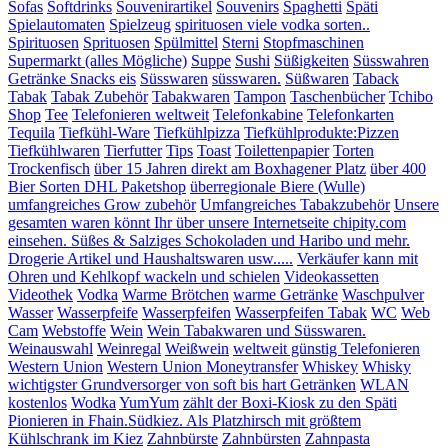
Sofas
Softdrinks
Souvenirartikel
Souvenirs
Spaghetti
Späti
Spielautomaten
Spielzeug
spirituosen viele vodka sorten..
Spirituosen
Sprituosen
Spülmittel
Sterni
Stopfmaschinen
Supermarkt (alles Mögliche)
Suppe
Sushi
Süßigkeiten
Süsswahren
Getränke Snacks eis
Süsswaren
süsswaren.
Süßwaren
Taback
Tabak
Tabak Zubehör
Tabakwaren
Tampon
Taschenbücher
Tchibo
Shop
Tee
Telefonieren weltweit
Telefonkabine
Telefonkarten
Tequila
Tiefkühl-Ware
Tiefkühlpizza
Tiefkühlprodukte:Pizzen
Tiefkühlwaren
Tierfutter
Tips
Toast
Toilettenpapier
Torten
Trockenfisch
über 15 Jahren direkt am Boxhagener Platz
über 400
Bier Sorten DHL Paketshop
überregionale Biere (Wulle)
umfangreiches Grow zubehör
Umfangreiches Tabakzubehör
Unsere
gesamten waren könnt Ihr über unsere Internetseite chipity.com
einsehen. Süßes & Salziges Schokoladen und Haribo und mehr.
Drogerie Artikel und Haushaltswaren usw.....
Verkäufer kann mit
Ohren und Kehlkopf wackeln und schielen
Videokassetten
Videothek
Vodka
Warme Brötchen
warme Getränke
Waschpulver
Wasser
Wasserpfeife
Wasserpfeifen
Wasserpfeifen Tabak
WC
Web
Cam
Webstoffe
Wein
Wein Tabakwaren und Süsswaren.
Weinauswahl
Weinregal
Weißwein
weltweit günstig Telefonieren
Western Union
Western Union Moneytransfer
Whiskey
Whisky
wichtigster Grundversorger von soft bis hart Getränken
WLAN
kostenlos
Wodka
YumYum
zählt der Boxi-Kiosk zu den Späti
Pionieren in Fhain.Südkiez. Als Platzhirsch mit größtem
Kühlschrank im Kiez
Zahnbürste
Zahnbürsten
Zahnpasta