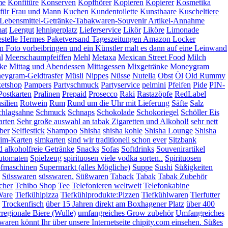
me
Konfitüre
Konserven
Kopfhörer
Kopieren
Kopierer
Kosmetika
 für Frau und Mann
Kuchen
Kundentoilette
Kunsthaare
Kuscheltiere
Lebensmittel-Getränke-Tabakwaren-Souvenir Artikel-Annahme
at
Leergut
lehnigerplatz
Lieferservice
Likör
Liköre
Limonade
stelle Hermes Paketversand Tageszeitungen Amazon Locker
n Foto vorbeibringen und ein Künstler malt es dann auf eine Leinwand
l
Meerschaumpfeiffen
Mehl
Metaxa
Mexican Street Food
Milch
ke
Mittag und Abendessen
Mittagessen
Mixgetränke
Moneygram
eygram-Geldtrasfer
Müsli
Nippes
Nüsse
Nutella
Obst
Öl
Old Rummy
etshop
Pampers
Partyschmuck
Partyservice
pelmini
Pfeifen
Pide
PIN-
Postkarten
Pralinen
Prepaid
Prosecco
Raki
Rastazöpfe
RedLabel
silien
Rotwein
Rum
Rund um die Uhr mit Lieferung
Säfte
Salz
chlagsahne
Schmuck
Schnaps
Schokolade
Schokoriegel
Schöller Eis
rten
Sehr große auswahl an tabak Zigaretten und Alkohol!
sehr nett
ber
Selfiestick
Shampoo
Shisha
shisha kohle
Shisha Lounge
Shisha
im-Karten
simkarten
sind wir traditionell schon ever
Sitzbank
d alkoholfreie Getränke
Snacks
Sofas
Softdrinks
Souvenirartikel
utomaten
Spielzeug
spirituosen viele vodka sorten..
Spirituosen
pfmaschinen
Supermarkt (alles Mögliche)
Suppe
Sushi
Süßigkeiten
Süsswaren
süsswaren.
Süßwaren
Taback
Tabak
Tabak Zubehör
cher
Tchibo Shop
Tee
Telefonieren weltweit
Telefonkabine
Ware
Tiefkühlpizza
Tiefkühlprodukte:Pizzen
Tiefkühlwaren
Tierfutter
Trockenfisch
über 15 Jahren direkt am Boxhagener Platz
über 400
regionale Biere (Wulle)
umfangreiches Grow zubehör
Umfangreiches
aren könnt Ihr über unsere Internetseite chipity.com einsehen. Süßes