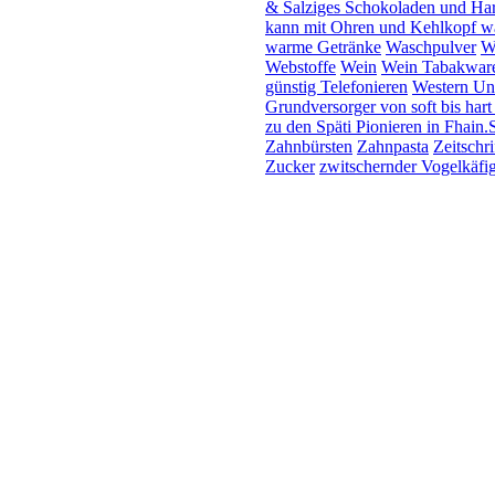
& Salziges Schokoladen und Hari
kann mit Ohren und Kehlkopf wa
warme Getränke
Waschpulver
W
Webstoffe
Wein
Wein Tabakware
günstig Telefonieren
Western Un
Grundversorger von soft bis har
zu den Späti Pionieren in Fhain
Zahnbürsten
Zahnpasta
Zeitschri
Zucker
zwitschernder Vogelkäfi