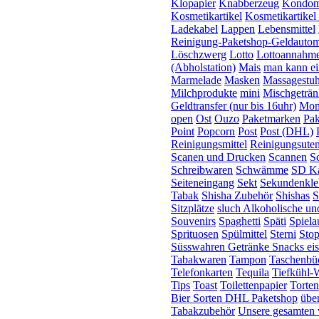
Klopapier
Knabberzeug
Kondo
Kosmetikartikel
Kosmetikartikel
Ladekabel
Lappen
Lebensmittel
Reinigung-Paketshop-Geldautom
Löschzwerg
Lotto
Lottoannahme
(Abholstation)
Mais
man kann ei
Marmelade
Masken
Massagestuh
Milchprodukte
mini
Mischgeträn
Geldtransfer (nur bis 16uhr)
Mon
open
Ost
Ouzo
Paketmarken
Pak
Point
Popcorn
Post
Post (DHL)
Reinigungsmittel
Reinigungsuten
Scanen und Drucken
Scannen
S
Schreibwaren
Schwämme
SD Ka
Seiteneingang
Sekt
Sekundenkle
Tabak
Shisha Zubehör
Shishas
S
Sitzplätze
sluch Alkoholische un
Souvenirs
Spaghetti
Späti
Spiela
Sprituosen
Spülmittel
Sterni
Sto
Süsswahren Getränke Snacks eis
Tabakwaren
Tampon
Taschenbü
Telefonkarten
Tequila
Tiefkühl-
Tips
Toast
Toilettenpapier
Torten
Bier Sorten DHL Paketshop
über
Tabakzubehör
Unsere gesamten w