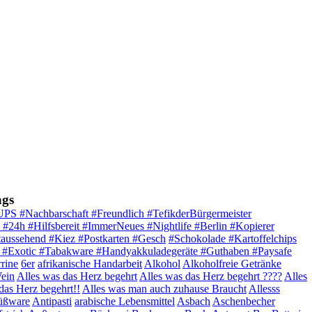
ags
UPS #Nachbarschaft #Freundlich #TefikderBürgermeister
24h #Hilfsbereit #ImmerNeues #Nightlife #Berlin #Kopierer
aussehend #Kiez #Postkarten #Gesch
#Schokolade #Kartoffelchips
s #Exotic #Tabakware #Handyakkuladegeräte #Guthaben #Paysafe
rine
6er
afrikanische Handarbeit
Alkohol
Alkoholfreie Getränke
Wein
Alles was das Herz begehrt
Alles was das Herz begehrt ????
Alles
 das Herz begehrt!!
Alles was man auch zuhause Braucht
Allesss
üßware
Antipasti
arabische Lebensmittel
Asbach
Aschenbecher