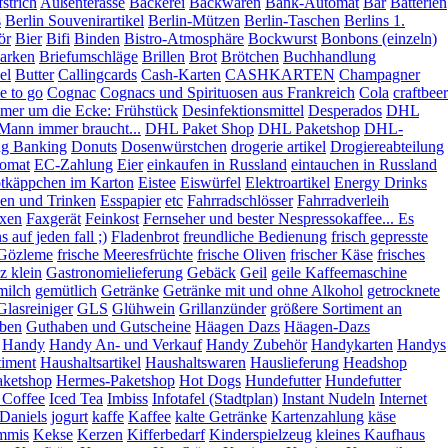
strich
Außenterasse
Bäckerei
Backwaren
Bank-Automat
Bar
Batterien
s
Berlin Souvenirartikel
Berlin-Mützen
Berlin-Taschen
Berlins 1.
ör
Bier
Bifi
Binden
Bistro-Atmosphäre
Bockwurst
Bonbons (einzeln)
arken
Briefumschläge
Brillen
Brot
Brötchen
Buchhandlung
el
Butter
Callingcards
Cash-Karten
CASHKARTEN
Champagner
e to go
Cognac
Cognacs und Spirituosen aus Frankreich
Cola
craftbeer
mer um die Ecke: Frühstück
Desinfektionsmittel
Desperados
DHL
Mann immer braucht...
DHL Paket Shop
DHL Paketshop
DHL-
ng Banking
Donuts
Dosenwürstchen
drogerie artikel
Drogiereabteilung
omat
EC-Zahlung
Eier
einkaufen in Russland
eintauchen in Russland
otkäppchen im Karton
Eistee
Eiswürfel
Elektroartikel
Energy Drinks
en und Trinken
Esspapier
etc
Fahrradschlösser
Fahrradverleih
xen
Faxgerät
Feinkost
Fernseher und bester Nespressokaffee... Es
 auf jeden fall ;)
Fladenbrot
freundliche Bedienung
frisch gepresste
 Gözleme
frische Meeresfrüchte
frische Oliven
frischer Käse
frisches
z klein
Gastronomielieferung
Gebäck
Geil
geile Kaffeemaschine
milch
gemütlich
Getränke
Getränke mit und ohne Alkohol
getrocknete
Glasreiniger
GLS
Glühwein
Grillanzünder
größere Sortiment an
aben
Guthaben und Gutscheine
Häagen Dazs
Häagen-Dazs
Handy
Handy An- und Verkauf
Handy Zubehör
Handykarten
Handys
timent
Haushaltsartikel
Haushaltswaren
Hauslieferung
Headshop
aketshop
Hermes-Paketshop
Hot Dogs
Hundefutter
Hundefutter
 Coffee
Iced Tea
Imbiss
Infotafel (Stadtplan)
Instant Nudeln
Internet
Daniels
jogurt
kaffe
Kaffee
kalte Getränke
Kartenzahlung
käse
mmis
Kekse
Kerzen
Kifferbedarf
Kinderspielzeug
kleines Kaufhaus