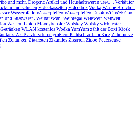
bo und mehr. Drogerie Artikel und Haushaltswaren usw.....
Verkäufer
ckeln und schielen
Videokassetten
Videothek
Vodka
Warme Brötchen
asser
Wasserpfeife
Wasserpfeifen
Wasserpfeifen Tabak
WC
Web Cam
n und Süsswaren.
Weinauswahl
Weinregal
Weißwein
weltweit
ion
Western Union Moneytransfer
Whiskey
Whisky
wichtigster
t Getränken
WLAN kostenlos
Wodka
YumYum
zählt der Boxi-Kiosk
.Südkiez. Als Platzhirsch mit größtem Kühlschrank im Kiez
Zahnbürste
ften
Zeitungen
Zigaretten
Zigarillos
Zigarren
Zippo Feuerzeuge
g