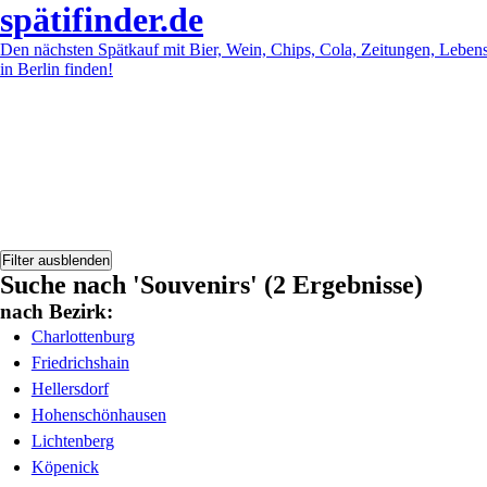
späti
finder.de
Den nächsten Spätkauf mit Bier, Wein, Chips, Cola, Zeitungen, Lebensmi
in Berlin finden!
Filter ausblenden
Suche nach 'Souvenirs' (2 Ergebnisse)
nach Bezirk:
Charlottenburg
Friedrichshain
Hellersdorf
Hohenschönhausen
Lichtenberg
Köpenick