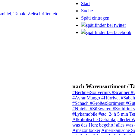
Start
Suche
ttel, Tabak, Zeitschriften etc...
Späti eintragen
nach Warensortiment / T
#BerlinerSouvernirs #Scanner #
#AyranMango #Hürriyet #Sabah #
#Schach #GroßesSortiment #Gut
#Nutella #Süßwaren #Softdrink
#Lykamobile #etc.
24h
5 min Ter
Alkoholische Getränke
allerlei 
was das Herz begehrt!
alles was
Amazonlocker
Amerikanische S