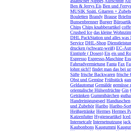
asiatischer Nippes
Aufschnitt
Auf
Ben & Jerrys Eis
Ben und J'erry
MUSIK Späti. Gitarren + Zubeh
Bouletten
Brandy
Brause
Briefm
Bunsenbrenner
Burger
Büroartik
Chips
Chips knabberartikel
coffe
Crushed Ice
das kleine Wohnzim
DHL PackStation und alles was 
Service
DHL-Shop
Dienstleistu
drucken (schwarz-weiß)
EC-Aut
Eintöpfe ( Dosen)
Eis
eis und R
Espresso
Espresso-Maschine
Ess
Fahrradvermietung
Fanta
Fax
Fa
lohnt sich!!
findet man das bei uns
Säfte
frische Backwaren
frische
Obst und Gemüse
Frühstück
gan
Geldautomat
Gemälde
gemüsse 
orientalische Hülsenfrüchte
Gin
Getränken
Gummibärchen
guth
Handreinigungsgel
Handtaschen
und Zubehör
Haribo
Haribo-Sor
Heißgetränke
Hermes
Hermes P
Katzenfutter
Hygieneartikel
Iced
Internetcafe
Internetnutzung
jack
Kaubonbons
Kaugummi
Kaugu