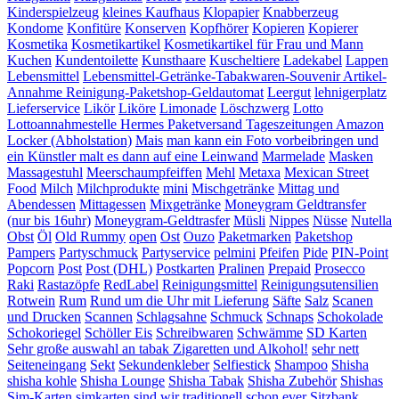
Kinderspielzeug
kleines Kaufhaus
Klopapier
Knabberzeug
Kondome
Konfitüre
Konserven
Kopfhörer
Kopieren
Kopierer
Kosmetika
Kosmetikartikel
Kosmetikartikel für Frau und Mann
Kuchen
Kundentoilette
Kunsthaare
Kuscheltiere
Ladekabel
Lappen
Lebensmittel
Lebensmittel-Getränke-Tabakwaren-Souvenir Artikel-
Annahme Reinigung-Paketshop-Geldautomat
Leergut
lehnigerplatz
Lieferservice
Likör
Liköre
Limonade
Löschzwerg
Lotto
Lottoannahmestelle Hermes Paketversand Tageszeitungen Amazon
Locker (Abholstation)
Mais
man kann ein Foto vorbeibringen und
ein Künstler malt es dann auf eine Leinwand
Marmelade
Masken
Massagestuhl
Meerschaumpfeiffen
Mehl
Metaxa
Mexican Street
Food
Milch
Milchprodukte
mini
Mischgetränke
Mittag und
Abendessen
Mittagessen
Mixgetränke
Moneygram Geldtransfer
(nur bis 16uhr)
Moneygram-Geldtrasfer
Müsli
Nippes
Nüsse
Nutella
Obst
Öl
Old Rummy
open
Ost
Ouzo
Paketmarken
Paketshop
Pampers
Partyschmuck
Partyservice
pelmini
Pfeifen
Pide
PIN-Point
Popcorn
Post
Post (DHL)
Postkarten
Pralinen
Prepaid
Prosecco
Raki
Rastazöpfe
RedLabel
Reinigungsmittel
Reinigungsutensilien
Rotwein
Rum
Rund um die Uhr mit Lieferung
Säfte
Salz
Scanen
und Drucken
Scannen
Schlagsahne
Schmuck
Schnaps
Schokolade
Schokoriegel
Schöller Eis
Schreibwaren
Schwämme
SD Karten
Sehr große auswahl an tabak Zigaretten und Alkohol!
sehr nett
Seiteneingang
Sekt
Sekundenkleber
Selfiestick
Shampoo
Shisha
shisha kohle
Shisha Lounge
Shisha Tabak
Shisha Zubehör
Shishas
Sim-Karten
simkarten
sind wir traditionell schon ever
Sitzbank