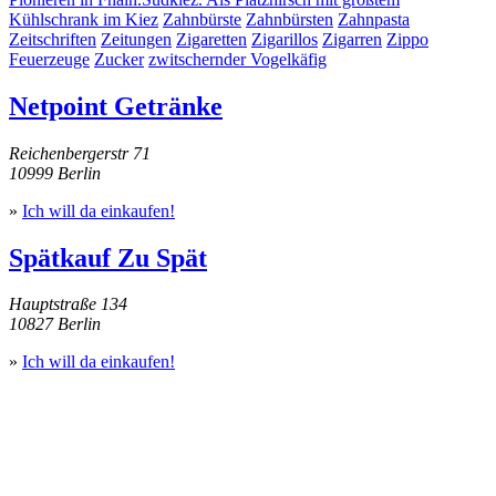
Kühlschrank im Kiez
Zahnbürste
Zahnbürsten
Zahnpasta
Zeitschriften
Zeitungen
Zigaretten
Zigarillos
Zigarren
Zippo
Feuerzeuge
Zucker
zwitschernder Vogelkäfig
Netpoint Getränke
Reichenbergerstr 71
10999 Berlin
»
Ich will da einkaufen!
Spätkauf Zu Spät
Hauptstraße 134
10827 Berlin
»
Ich will da einkaufen!