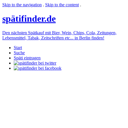
Skip to the navigation
.
Skip to the content
.
späti
finder.de
Den nächsten Spätkauf mit Bier, Wein, Chips, Cola, Zeitungen,
Lebensmittel, Tabak, Zeitschriften etc... in Berlin finden!
Start
Suche
Späti eintragen