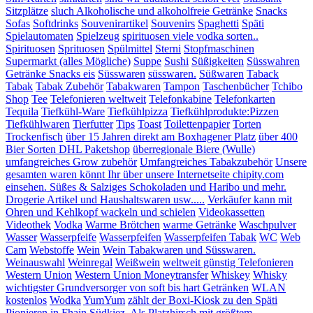
Sitzplätze
sluch Alkoholische und alkoholfreie Getränke
Snacks
Sofas
Softdrinks
Souvenirartikel
Souvenirs
Spaghetti
Späti
Spielautomaten
Spielzeug
spirituosen viele vodka sorten..
Spirituosen
Sprituosen
Spülmittel
Sterni
Stopfmaschinen
Supermarkt (alles Mögliche)
Suppe
Sushi
Süßigkeiten
Süsswahren
Getränke Snacks eis
Süsswaren
süsswaren.
Süßwaren
Taback
Tabak
Tabak Zubehör
Tabakwaren
Tampon
Taschenbücher
Tchibo
Shop
Tee
Telefonieren weltweit
Telefonkabine
Telefonkarten
Tequila
Tiefkühl-Ware
Tiefkühlpizza
Tiefkühlprodukte:Pizzen
Tiefkühlwaren
Tierfutter
Tips
Toast
Toilettenpapier
Torten
Trockenfisch
über 15 Jahren direkt am Boxhagener Platz
über 400
Bier Sorten DHL Paketshop
überregionale Biere (Wulle)
umfangreiches Grow zubehör
Umfangreiches Tabakzubehör
Unsere
gesamten waren könnt Ihr über unsere Internetseite chipity.com
einsehen. Süßes & Salziges Schokoladen und Haribo und mehr.
Drogerie Artikel und Haushaltswaren usw.....
Verkäufer kann mit
Ohren und Kehlkopf wackeln und schielen
Videokassetten
Videothek
Vodka
Warme Brötchen
warme Getränke
Waschpulver
Wasser
Wasserpfeife
Wasserpfeifen
Wasserpfeifen Tabak
WC
Web
Cam
Webstoffe
Wein
Wein Tabakwaren und Süsswaren.
Weinauswahl
Weinregal
Weißwein
weltweit günstig Telefonieren
Western Union
Western Union Moneytransfer
Whiskey
Whisky
wichtigster Grundversorger von soft bis hart Getränken
WLAN
kostenlos
Wodka
YumYum
zählt der Boxi-Kiosk zu den Späti
Pionieren in Fhain.Südkiez. Als Platzhirsch mit größtem