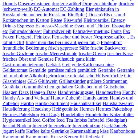
Donuts
Dosenwürstchen
drogerie artikel
Drogiereabteilung
drucken
(schwarz-weiß)
EC-Automat
EC-Zahlung
Eier
einkaufen in
Russland
eintauchen in Russland
Eintöpfe ( Dosen)
Eis
eis und
Rotkäppchen im Karton
Eistee
Eiswürfel
Elektroartikel
Energy
Drinks
Espresso
Espresso-Maschine
Essen und Trinken
Esspapier
etc
Fahrradschlösser
Fahrradverleih
Fahrradvermietung
Fanta
Fax
Faxen
Faxgerät
Feinkost
Fernseher und bester Nespressokaffee... Es
lohnt sich!!
findet man das bei uns auf jeden fall ;)
Fladenbrot
freundliche Bedienung
frisch gepresste Säfte
frische Backwaren
frische Gözleme
frische Meeresfrüchte
frische Oliven
frischer Käse
frisches Obst und Gemüse
Frühstück
ganz klein
Gastronomielieferung
Gebäck
Geil
geile Kaffeemaschine
Geldautomat
Gemälde
gemüsse milch
gemütlich
Getränke
Getränke
mit und ohne Alkohol
getrocknete orientalische Hülsenfrüchte
Gin
Glasreiniger
GLS
Glühwein
Grillanzünder
größere Sortiment an
Getränken
Gummibärchen
guthaben
Guthaben und Gutscheine
Häagen Dazs
Häagen-Dazs
Handreinigungsgel
Handtaschen
Handy
Handy An- und Verkauf
Handy Zubehör
Handykarten
Handys und
Zubehör
Haribo
Haribo-Sortiment
Haushaltsartikel
Haushaltswaren
Hauslieferung
Headshop
Heißgetränke
Hermes
Hermes Paketshop
Hermes-Paketshop
Hot Dogs
Hundefutter
Hundefutter Katzenfutter
Hygieneartikel
Iced Coffee
Iced Tea
Imbiss
Infotafel (Stadtplan)
Instant Nudeln
Internet
Internetcafe
Internetnutzung
jackDaniels
jogurt
kaffe
Kaffee
kalte Getränke
Kartenzahlung
käse
Kaubonbons
Kaugummi
Kaugummis
Kekse
Kerzen
Kifferbedarf