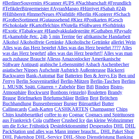
#BerlinerSouvernirs #Scanner #UPS #Nachbarschaft #Freundlich
#TefikderBürgermeister #AyranMango #Hürriyet #Sabah #24h
#Hilfsbereit #ImmerNeues #Nightlife #Berlin #Kopierer #Schach
#GroßesSortiment #Gutaussehend #Kiez #Postkarten #Gesch
#Schokolade #Kartoffelchips #Nutella #Süßwaren #Softdrinks
#Exotic #Tabakware #Handyakkuladegeräte #Guthaben #Paysafe
#Lykamobile #etc.
24h
5 min Terrine
6er
afrikanische Handarbeit
Alkohol
Alkoholfreie Getränke
Alkoholische Getränke
allerlei Wein
Alles was das Herz begehrt
Alles was das Herz begehrt ????
Alles
was das Herz begehrt!
alles was das Herz begehrt!!
Alles was man
auch zuhause Braucht
Allesss
Amazonlocker
Amerikanische
Süßware
Antipasti
arabische Lebensmittel
Asbach
Aschenbecher
asiatischer Nippes
Aufschnitt
Aufstrich
Außenterasse
Bäckerei
Backwaren
Bank-Automat
Bar
Batterien
Ben & Jerrys Eis
Ben und
J'errys
Berlin Souvenirartikel
Berlin-Mützen
Berlin-Taschen
Berlins
1. MUSIK Späti. Gitarren + Zubehör
Bier
Bifi
Binden
Bistro-
Atmosphäre
Bockwurst
Bonbons (einzeln)
Bouletten
Brandy
Brause
Briefmarken
Briefumschläge
Brillen
Brot
Brötchen
Buchhandlung
Bunsenbrenner
Burger
Büroartikel
Butter
Callingcards
Cash-Karten
CASHKARTEN
Champagner
Chips
Chips knabberartikel
coffee to go
Cognac
Cognacs und Spirituosen
aus Frankreich
Cola
craftbeer
Crushed Ice
das kleine Wohnzimmer
um die Ecke: Frühstück
Desinfektionsmittel
Desperados
DHL
DHL
PackStation und alles was Mann immer braucht...
DHL Paket Shop
DHL Paketshop
DHL-Service
DHL-Shop
Dienstleistung Banking