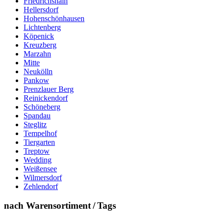
Friedrichshain
Hellersdorf
Hohenschönhausen
Lichtenberg
Köpenick
Kreuzberg
Marzahn
Mitte
Neukölln
Pankow
Prenzlauer Berg
Reinickendorf
Schöneberg
Spandau
Steglitz
Tempelhof
Tiergarten
Treptow
Wedding
Weißensee
Wilmersdorf
Zehlendorf
nach Warensortiment / Tags