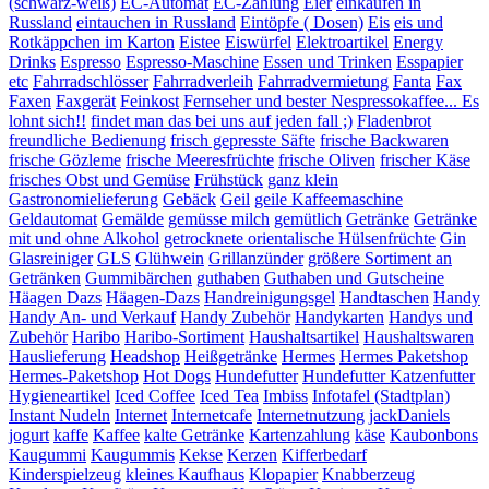
(schwarz-weiß)
EC-Automat
EC-Zahlung
Eier
einkaufen in
Russland
eintauchen in Russland
Eintöpfe ( Dosen)
Eis
eis und
Rotkäppchen im Karton
Eistee
Eiswürfel
Elektroartikel
Energy
Drinks
Espresso
Espresso-Maschine
Essen und Trinken
Esspapier
etc
Fahrradschlösser
Fahrradverleih
Fahrradvermietung
Fanta
Fax
Faxen
Faxgerät
Feinkost
Fernseher und bester Nespressokaffee... Es
lohnt sich!!
findet man das bei uns auf jeden fall ;)
Fladenbrot
freundliche Bedienung
frisch gepresste Säfte
frische Backwaren
frische Gözleme
frische Meeresfrüchte
frische Oliven
frischer Käse
frisches Obst und Gemüse
Frühstück
ganz klein
Gastronomielieferung
Gebäck
Geil
geile Kaffeemaschine
Geldautomat
Gemälde
gemüsse milch
gemütlich
Getränke
Getränke
mit und ohne Alkohol
getrocknete orientalische Hülsenfrüchte
Gin
Glasreiniger
GLS
Glühwein
Grillanzünder
größere Sortiment an
Getränken
Gummibärchen
guthaben
Guthaben und Gutscheine
Häagen Dazs
Häagen-Dazs
Handreinigungsgel
Handtaschen
Handy
Handy An- und Verkauf
Handy Zubehör
Handykarten
Handys und
Zubehör
Haribo
Haribo-Sortiment
Haushaltsartikel
Haushaltswaren
Hauslieferung
Headshop
Heißgetränke
Hermes
Hermes Paketshop
Hermes-Paketshop
Hot Dogs
Hundefutter
Hundefutter Katzenfutter
Hygieneartikel
Iced Coffee
Iced Tea
Imbiss
Infotafel (Stadtplan)
Instant Nudeln
Internet
Internetcafe
Internetnutzung
jackDaniels
jogurt
kaffe
Kaffee
kalte Getränke
Kartenzahlung
käse
Kaubonbons
Kaugummi
Kaugummis
Kekse
Kerzen
Kifferbedarf
Kinderspielzeug
kleines Kaufhaus
Klopapier
Knabberzeug