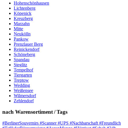
Hohenschönhausen
Lichtenberg
Köpenick
Kreuzberg
Marzahn
Mitte
Neukölln
Pankow
Prenzlauer Berg
Reinickendorf
Schöneberg
Spandau
Steglitz
Tempelhof
Tiergarten
Treptow
Wedding
Weißensee
Wilmersdorf
Zehlendorf
nach Warensortiment / Tags
#BerlinerSouvernirs #Scanner #UPS #Nachbarschaft #Freundlich