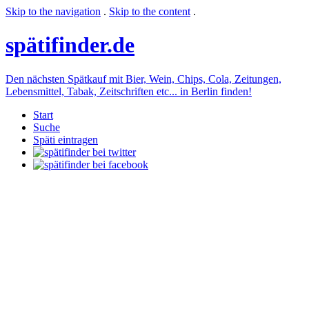
Skip to the navigation
.
Skip to the content
.
späti
finder.de
Den nächsten Spätkauf mit Bier, Wein, Chips, Cola, Zeitungen,
Lebensmittel, Tabak, Zeitschriften etc... in Berlin finden!
Start
Suche
Späti eintragen