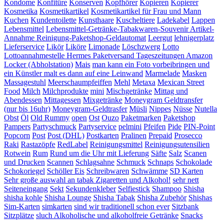
Kondome
Konfitüre
Konserven
Kopfhörer
Kopieren
Kopierer
Kosmetika
Kosmetikartikel
Kosmetikartikel für Frau und Mann
Kuchen
Kundentoilette
Kunsthaare
Kuscheltiere
Ladekabel
Lappen
Lebensmittel
Lebensmittel-Getränke-Tabakwaren-Souvenir Artikel-
Annahme Reinigung-Paketshop-Geldautomat
Leergut
lehnigerplatz
Lieferservice
Likör
Liköre
Limonade
Löschzwerg
Lotto
Lottoannahmestelle Hermes Paketversand Tageszeitungen Amazon
Locker (Abholstation)
Mais
man kann ein Foto vorbeibringen und
ein Künstler malt es dann auf eine Leinwand
Marmelade
Masken
Massagestuhl
Meerschaumpfeiffen
Mehl
Metaxa
Mexican Street
Food
Milch
Milchprodukte
mini
Mischgetränke
Mittag und
Abendessen
Mittagessen
Mixgetränke
Moneygram Geldtransfer
(nur bis 16uhr)
Moneygram-Geldtrasfer
Müsli
Nippes
Nüsse
Nutella
Obst
Öl
Old Rummy
open
Ost
Ouzo
Paketmarken
Paketshop
Pampers
Partyschmuck
Partyservice
pelmini
Pfeifen
Pide
PIN-Point
Popcorn
Post
Post (DHL)
Postkarten
Pralinen
Prepaid
Prosecco
Raki
Rastazöpfe
RedLabel
Reinigungsmittel
Reinigungsutensilien
Rotwein
Rum
Rund um die Uhr mit Lieferung
Säfte
Salz
Scanen
und Drucken
Scannen
Schlagsahne
Schmuck
Schnaps
Schokolade
Schokoriegel
Schöller Eis
Schreibwaren
Schwämme
SD Karten
Sehr große auswahl an tabak Zigaretten und Alkohol!
sehr nett
Seiteneingang
Sekt
Sekundenkleber
Selfiestick
Shampoo
Shisha
shisha kohle
Shisha Lounge
Shisha Tabak
Shisha Zubehör
Shishas
Sim-Karten
simkarten
sind wir traditionell schon ever
Sitzbank
Sitzplätze
sluch Alkoholische und alkoholfreie Getränke
Snacks