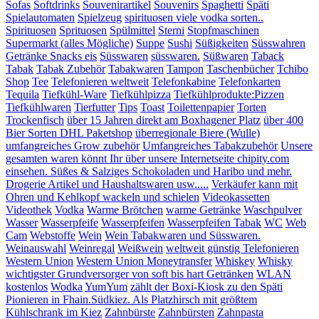
Sofas
Softdrinks
Souvenirartikel
Souvenirs
Spaghetti
Späti
Spielautomaten
Spielzeug
spirituosen viele vodka sorten..
Spirituosen
Sprituosen
Spülmittel
Sterni
Stopfmaschinen
Supermarkt (alles Mögliche)
Suppe
Sushi
Süßigkeiten
Süsswahren
Getränke Snacks eis
Süsswaren
süsswaren.
Süßwaren
Taback
Tabak
Tabak Zubehör
Tabakwaren
Tampon
Taschenbücher
Tchibo
Shop
Tee
Telefonieren weltweit
Telefonkabine
Telefonkarten
Tequila
Tiefkühl-Ware
Tiefkühlpizza
Tiefkühlprodukte:Pizzen
Tiefkühlwaren
Tierfutter
Tips
Toast
Toilettenpapier
Torten
Trockenfisch
über 15 Jahren direkt am Boxhagener Platz
über 400
Bier Sorten DHL Paketshop
überregionale Biere (Wulle)
umfangreiches Grow zubehör
Umfangreiches Tabakzubehör
Unsere
gesamten waren könnt Ihr über unsere Internetseite chipity.com
einsehen. Süßes & Salziges Schokoladen und Haribo und mehr.
Drogerie Artikel und Haushaltswaren usw.....
Verkäufer kann mit
Ohren und Kehlkopf wackeln und schielen
Videokassetten
Videothek
Vodka
Warme Brötchen
warme Getränke
Waschpulver
Wasser
Wasserpfeife
Wasserpfeifen
Wasserpfeifen Tabak
WC
Web
Cam
Webstoffe
Wein
Wein Tabakwaren und Süsswaren.
Weinauswahl
Weinregal
Weißwein
weltweit günstig Telefonieren
Western Union
Western Union Moneytransfer
Whiskey
Whisky
wichtigster Grundversorger von soft bis hart Getränken
WLAN
kostenlos
Wodka
YumYum
zählt der Boxi-Kiosk zu den Späti
Pionieren in Fhain.Südkiez. Als Platzhirsch mit größtem
Kühlschrank im Kiez
Zahnbürste
Zahnbürsten
Zahnpasta