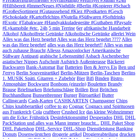
#TefikderBürgermeister #AyranMango #Hürriyet #Sabah #24h
#Hilfsbereit #ImmerNeues #Nightlife #Berlin #Kopierer #Schach
#GroßesSortiment #Gutaussehend #Kiez #Postkarten #Gesch
#Schokolade #Kartoffelchips #Nutella #Süßwaren #Softdrinks
#Exotic #Tabakware #Handyakkuladegeräte #Guthaben #Paysafe
#Lykamobile #etc.
24h
5 min Terrine
6er
afrikanische Handarbeit
Alkohol
Alkoholfreie Getränke
Alkoholische Getränke
allerlei Wein
Alles was das Herz begehrt
Alles was das Herz begehrt ????
Alles
was das Herz begehrt!
alles was das Herz begehrt!!
Alles was man
auch zuhause Braucht
Allesss
Amazonlocker
Amerikanische
Süßware
Antipasti
arabische Lebensmittel
Asbach
Aschenbecher
asiatischer Nippes
Aufschnitt
Aufstrich
Außenterasse
Bäckerei
Backwaren
Bank-Automat
Bar
Batterien
Ben & Jerrys Eis
Ben und
J'errys
Berlin Souvenirartikel
Berlin-Mützen
Berlin-Taschen
Berlins
1. MUSIK Späti. Gitarren + Zubehör
Bier
Bifi
Binden
Bistro-
Atmosphäre
Bockwurst
Bonbons (einzeln)
Bouletten
Brandy
Brause
Briefmarken
Briefumschläge
Brillen
Brot
Brötchen
Buchhandlung
Bunsenbrenner
Burger
Büroartikel
Butter
Callingcards
Cash-Karten
CASHKARTEN
Champagner
Chips
Chips knabberartikel
coffee to go
Cognac
Cognacs und Spirituosen
aus Frankreich
Cola
craftbeer
Crushed Ice
das kleine Wohnzimmer
um die Ecke: Frühstück
Desinfektionsmittel
Desperados
DHL
DHL
PackStation und alles was Mann immer braucht...
DHL Paket Shop
DHL Paketshop
DHL-Service
DHL-Shop
Dienstleistung Banking
Donuts
Dosenwürstchen
drogerie artikel
Drogiereabteilung
drucken