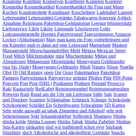
Kondome
Konfitüre
Konserven
Kopfhörer
Kopieren
Kopierer
Kosmetika
Kosmetikartikel
Kosmetikartikel für Frau und Mann
Kuchen
Kundentoilette
Kunsthaare
Kuscheltiere
Ladekabel
Lappen
Lebensmittel
Lebensmittel-Getränke-Tabakwaren-Souvenir Artikel-
Annahme Reinigung-Paketshop-Geldautomat
Leergut
lehnigerplatz
Lieferservice
Likör
Liköre
Limonade
Löschzwerg
Lotto
Lottoannahmestelle Hermes Paketversand Tageszeitungen Amazon
Locker (Abholstation)
Mais
man kann ein Foto vorbeibringen und
ein Künstler malt es dann auf eine Leinwand
Marmelade
Masken
Massagestuhl
Meerschaumpfeiffen
Mehl
Metaxa
Mexican Street
Food
Milch
Milchprodukte
mini
Mischgetränke
Mittag und
Abendessen
Mittagessen
Mixgetränke
Moneygram Geldtransfer
(nur bis 16uhr)
Moneygram-Geldtrasfer
Müsli
Nippes
Nüsse
Nutella
Obst
Öl
Old Rummy
open
Ost
Ouzo
Paketmarken
Paketshop
Pampers
Partyschmuck
Partyservice
pelmini
Pfeifen
Pide
PIN-Point
Popcorn
Post
Post (DHL)
Postkarten
Pralinen
Prepaid
Prosecco
Raki
Rastazöpfe
RedLabel
Reinigungsmittel
Reinigungsutensilien
Rotwein
Rum
Rund um die Uhr mit Lieferung
Säfte
Salz
Scanen
und Drucken
Scannen
Schlagsahne
Schmuck
Schnaps
Schokolade
Schokoriegel
Schöller Eis
Schreibwaren
Schwämme
SD Karten
Sehr große auswahl an tabak Zigaretten und Alkohol!
sehr nett
Seiteneingang
Sekt
Sekundenkleber
Selfiestick
Shampoo
Shisha
shisha kohle
Shisha Lounge
Shisha Tabak
Shisha Zubehör
Shishas
Sim-Karten
simkarten
sind wir traditionell schon ever
Sitzbank
Sitzplätze
sluch Alkoholische und alkoholfreie Getränke
Snacks