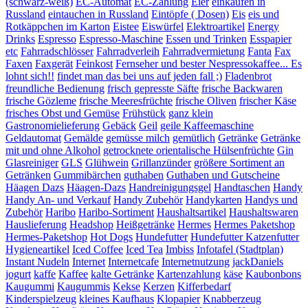
(schwarz-weiß)
EC-Automat
EC-Zahlung
Eier
einkaufen in
Russland
eintauchen in Russland
Eintöpfe ( Dosen)
Eis
eis und
Rotkäppchen im Karton
Eistee
Eiswürfel
Elektroartikel
Energy
Drinks
Espresso
Espresso-Maschine
Essen und Trinken
Esspapier
etc
Fahrradschlösser
Fahrradverleih
Fahrradvermietung
Fanta
Fax
Faxen
Faxgerät
Feinkost
Fernseher und bester Nespressokaffee... Es
lohnt sich!!
findet man das bei uns auf jeden fall ;)
Fladenbrot
freundliche Bedienung
frisch gepresste Säfte
frische Backwaren
frische Gözleme
frische Meeresfrüchte
frische Oliven
frischer Käse
frisches Obst und Gemüse
Frühstück
ganz klein
Gastronomielieferung
Gebäck
Geil
geile Kaffeemaschine
Geldautomat
Gemälde
gemüsse milch
gemütlich
Getränke
Getränke
mit und ohne Alkohol
getrocknete orientalische Hülsenfrüchte
Gin
Glasreiniger
GLS
Glühwein
Grillanzünder
größere Sortiment an
Getränken
Gummibärchen
guthaben
Guthaben und Gutscheine
Häagen Dazs
Häagen-Dazs
Handreinigungsgel
Handtaschen
Handy
Handy An- und Verkauf
Handy Zubehör
Handykarten
Handys und
Zubehör
Haribo
Haribo-Sortiment
Haushaltsartikel
Haushaltswaren
Hauslieferung
Headshop
Heißgetränke
Hermes
Hermes Paketshop
Hermes-Paketshop
Hot Dogs
Hundefutter
Hundefutter Katzenfutter
Hygieneartikel
Iced Coffee
Iced Tea
Imbiss
Infotafel (Stadtplan)
Instant Nudeln
Internet
Internetcafe
Internetnutzung
jackDaniels
jogurt
kaffe
Kaffee
kalte Getränke
Kartenzahlung
käse
Kaubonbons
Kaugummi
Kaugummis
Kekse
Kerzen
Kifferbedarf
Kinderspielzeug
kleines Kaufhaus
Klopapier
Knabberzeug