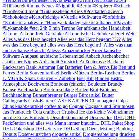
#TefikderBürgermeister #AyranMango #Hürriyet #Sabah #24h
#Hilfsbereit #ImmerNeues #Nightlife #Berlin #Kopierer #Schach
#GroßesSortiment #Gutaussehend #Kiez #Postkarten #Gesch
#Schokolade #Kartoffelchips #Nutella #Süßwaren #Softdrinks
#Exotic #Tabakware #Handyakkuladegeräte #Guthaben #Paysafe
#Lykamobile #etc.
24h
5 min Terrine
6er
afrikanische Handarbeit
Alkohol
Alkoholfreie Getränke
Alkoholische Getränke
allerlei Wein
Alles was das Herz begehrt
Alles was das Herz begehrt ????
Alles
was das Herz begehrt!
alles was das Herz begehrt!!
Alles was man
auch zuhause Braucht
Allesss
Amazonlocker
Amerikanische
Süßware
Antipasti
arabische Lebensmittel
Asbach
Aschenbecher
asiatischer Nippes
Aufschnitt
Aufstrich
Außenterasse
Bäckerei
Backwaren
Bank-Automat
Bar
Batterien
Ben & Jerrys Eis
Ben und
J'errys
Berlin Souvenirartikel
Berlin-Mützen
Berlin-Taschen
Berlins
1. MUSIK Späti. Gitarren + Zubehör
Bier
Bifi
Binden
Bistro-
Atmosphäre
Bockwurst
Bonbons (einzeln)
Bouletten
Brandy
Brause
Briefmarken
Briefumschläge
Brillen
Brot
Brötchen
Buchhandlung
Bunsenbrenner
Burger
Büroartikel
Butter
Callingcards
Cash-Karten
CASHKARTEN
Champagner
Chips
Chips knabberartikel
coffee to go
Cognac
Cognacs und Spirituosen
aus Frankreich
Cola
craftbeer
Crushed Ice
das kleine Wohnzimmer
um die Ecke: Frühstück
Desinfektionsmittel
Desperados
DHL
DHL
PackStation und alles was Mann immer braucht...
DHL Paket Shop
DHL Paketshop
DHL-Service
DHL-Shop
Dienstleistung Banking
Donuts
Dosenwürstchen
drogerie artikel
Drogiereabteilung
drucken