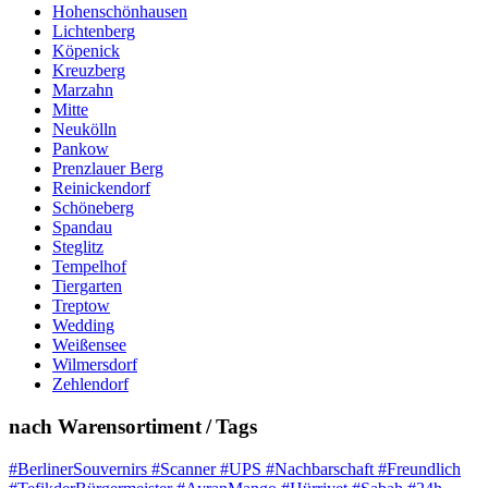
Hohenschönhausen
Lichtenberg
Köpenick
Kreuzberg
Marzahn
Mitte
Neukölln
Pankow
Prenzlauer Berg
Reinickendorf
Schöneberg
Spandau
Steglitz
Tempelhof
Tiergarten
Treptow
Wedding
Weißensee
Wilmersdorf
Zehlendorf
nach Warensortiment / Tags
#BerlinerSouvernirs #Scanner #UPS #Nachbarschaft #Freundlich