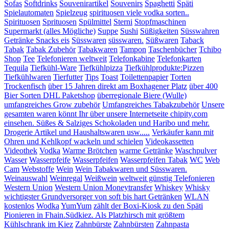
Sofas
Softdrinks
Souvenirartikel
Souvenirs
Spaghetti
Späti
Spielautomaten
Spielzeug
spirituosen viele vodka sorten..
Spirituosen
Sprituosen
Spülmittel
Sterni
Stopfmaschinen
Supermarkt (alles Mögliche)
Suppe
Sushi
Süßigkeiten
Süsswahren
Getränke Snacks eis
Süsswaren
süsswaren.
Süßwaren
Taback
Tabak
Tabak Zubehör
Tabakwaren
Tampon
Taschenbücher
Tchibo
Shop
Tee
Telefonieren weltweit
Telefonkabine
Telefonkarten
Tequila
Tiefkühl-Ware
Tiefkühlpizza
Tiefkühlprodukte:Pizzen
Tiefkühlwaren
Tierfutter
Tips
Toast
Toilettenpapier
Torten
Trockenfisch
über 15 Jahren direkt am Boxhagener Platz
über 400
Bier Sorten DHL Paketshop
überregionale Biere (Wulle)
umfangreiches Grow zubehör
Umfangreiches Tabakzubehör
Unsere
gesamten waren könnt Ihr über unsere Internetseite chipity.com
einsehen. Süßes & Salziges Schokoladen und Haribo und mehr.
Drogerie Artikel und Haushaltswaren usw.....
Verkäufer kann mit
Ohren und Kehlkopf wackeln und schielen
Videokassetten
Videothek
Vodka
Warme Brötchen
warme Getränke
Waschpulver
Wasser
Wasserpfeife
Wasserpfeifen
Wasserpfeifen Tabak
WC
Web
Cam
Webstoffe
Wein
Wein Tabakwaren und Süsswaren.
Weinauswahl
Weinregal
Weißwein
weltweit günstig Telefonieren
Western Union
Western Union Moneytransfer
Whiskey
Whisky
wichtigster Grundversorger von soft bis hart Getränken
WLAN
kostenlos
Wodka
YumYum
zählt der Boxi-Kiosk zu den Späti
Pionieren in Fhain.Südkiez. Als Platzhirsch mit größtem
Kühlschrank im Kiez
Zahnbürste
Zahnbürsten
Zahnpasta