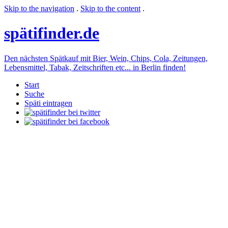
Skip to the navigation
.
Skip to the content
.
späti
finder.de
Den nächsten Spätkauf mit Bier, Wein, Chips, Cola, Zeitungen,
Lebensmittel, Tabak, Zeitschriften etc... in Berlin finden!
Start
Suche
Späti eintragen