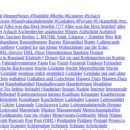
it #ImmerNeues #Nightlife #Berlin #Kopierer #Schach
akware #Handyakkuladegeräte #Guthaben #Paysafe #Lykamobile #etc.
rt
Alles was das Herz begehrt ????
Alles was das Herz begehrt!
alles
el
Asbach
Aschenbecher
asiatischer Nippes
Aufschnitt
Aufstrich
lin-Taschen
Berlins 1. MUSIK Späti. Gitarren + Zubehör
Bier
Bifi
hhandlung
Bunsenbrenner
Burger
Büroartikel
Butter
Callingcards
craftbeer
Crushed Ice
das kleine Wohnzimmer um die Ecke:
HL-Service
DHL-Shop
Dienstleistung Banking
Donuts
n in Russland
Eintöpfe ( Dosen)
Eis
eis und Rotkäppchen im Karton
h
Fahrradvermietung
Fanta
Fax
Faxen
Faxgerät
Feinkost
Fernseher
frische Backwaren
frische Gözleme
frische Meeresfrüchte
frische
Gemälde
gemüsse milch
gemütlich
Getränke
Getränke mit und ohne
chen
guthaben
Guthaben und Gutscheine
Häagen Dazs
Häagen-Dazs
ent
Haushaltsartikel
Haushaltswaren
Hauslieferung
Headshop
ed Tea
Imbiss
Infotafel (Stadtplan)
Instant Nudeln
Internet
Internetcafe
ferbedarf
Kinderspielzeug
kleines Kaufhaus
Klopapier
Knabberzeug
entoilette
Kunsthaare
Kuscheltiere
Ladekabel
Lappen
Lebensmittel
r
Liköre
Limonade
Löschzwerg
Lotto
Lottoannahmestelle Hermes
e Leinwand
Marmelade
Masken
Massagestuhl
Meerschaumpfeiffen
eldtransfer (nur bis 16uhr)
Moneygram-Geldtrasfer
Müsli
Nippes
oint
Popcorn
Post
Post (DHL)
Postkarten
Pralinen
Prepaid
Prosecco
ucken
Scannen
Schlagsahne
Schmuck
Schnaps
Schokolade