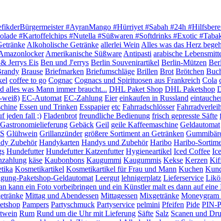
efikderBürgermeister #AyranMango #Hürriyet #Sabah #24h #Hilfsbere
olade #Kartoffelchips #Nutella #Süßwaren #Softdrinks #Exotic #Tab
Getränke
Alkoholische Getränke
allerlei Wein
Alles was das Herz begeh
Amazonlocker
Amerikanische Süßware
Antipasti
arabische Lebensmitt
& Jerrys Eis
Ben und J'errys
Berlin Souvenirartikel
Berlin-Mützen
Ber
randy
Brause
Briefmarken
Briefumschläge
Brillen
Brot
Brötchen
Buc
kel
coffee to go
Cognac
Cognacs und Spirituosen aus Frankreich
Cola
 alles was Mann immer braucht...
DHL Paket Shop
DHL Paketshop
D
-weiß)
EC-Automat
EC-Zahlung
Eier
einkaufen in Russland
eintauche
chine
Essen und Trinken
Esspapier
etc
Fahrradschlösser
Fahrradverlei
 jeden fall ;)
Fladenbrot
freundliche Bedienung
frisch gepresste Säfte
Gastronomielieferung
Gebäck
Geil
geile Kaffeemaschine
Geldautomat
S
Glühwein
Grillanzünder
größere Sortiment an Getränken
Gummibär
dy Zubehör
Handykarten
Handys und Zubehör
Haribo
Haribo-Sortim
gs
Hundefutter
Hundefutter Katzenfutter
Hygieneartikel
Iced Coffee
Ic
nzahlung
käse
Kaubonbons
Kaugummi
Kaugummis
Kekse
Kerzen
Kif
tika
Kosmetikartikel
Kosmetikartikel für Frau und Mann
Kuchen
Kund
igung-Paketshop-Geldautomat
Leergut
lehnigerplatz
Lieferservice
Likö
n kann ein Foto vorbeibringen und ein Künstler malt es dann auf ein
etränke
Mittag und Abendessen
Mittagessen
Mixgetränke
Moneygram G
etshop
Pampers
Partyschmuck
Partyservice
pelmini
Pfeifen
Pide
PIN-P
twein
Rum
Rund um die Uhr mit Lieferung
Säfte
Salz
Scanen und Dr