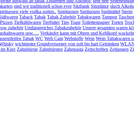
 große auswahl an tabak Zigaretten und Alkohol!
sehr nett
Seiteneinga
mkarten
sind wir traditionell schon ever
Sitzbank
Sitzplätze
sluch Alkoho
pirituosen viele vodka sorten..
Spirituosen
Sprituosen
Spülmittel
Sterni
Süßwaren
Taback
Tabak
Tabak Zubehör
Tabakwaren
Tampon
Taschen
:Pizzen
Tiefkühlwaren
Tierfutter
Tips
Toast
Toilettenpapier
Torten
Troc
row zubehör
Umfangreiches Tabakzubehör
Unsere gesamten waren könn
shaltswaren usw.....
Verkäufer kann mit Ohren und Kehlkopf wackeln
sserpfeifen Tabak
WC
Web Cam
Webstoffe
Wein
Wein Tabakwaren u
Whisky
wichtigster Grundversorger von soft bis hart Getränken
WLAN 
 im Kiez
Zahnbürste
Zahnbürsten
Zahnpasta
Zeitschriften
Zeitungen
Zi