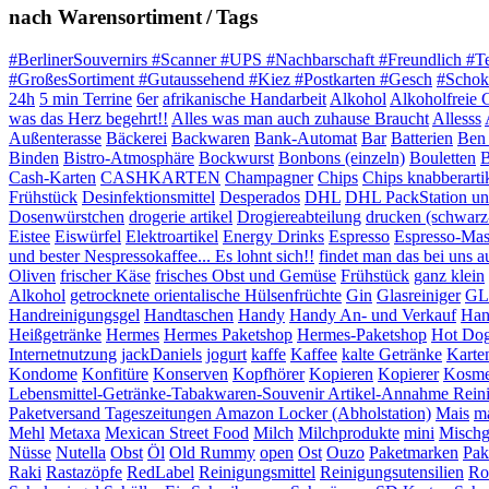
nach Warensortiment / Tags
#BerlinerSouvernirs #Scanner #UPS #Nachbarschaft #Freundlich #T
#GroßesSortiment #Gutaussehend #Kiez #Postkarten #Gesch
#Schok
24h
5 min Terrine
6er
afrikanische Handarbeit
Alkohol
Alkoholfreie 
was das Herz begehrt!!
Alles was man auch zuhause Braucht
Allesss
Außenterasse
Bäckerei
Backwaren
Bank-Automat
Bar
Batterien
Ben 
Binden
Bistro-Atmosphäre
Bockwurst
Bonbons (einzeln)
Bouletten
B
Cash-Karten
CASHKARTEN
Champagner
Chips
Chips knabberarti
Frühstück
Desinfektionsmittel
Desperados
DHL
DHL PackStation und
Dosenwürstchen
drogerie artikel
Drogiereabteilung
drucken (schwarz
Eistee
Eiswürfel
Elektroartikel
Energy Drinks
Espresso
Espresso-Mas
und bester Nespressokaffee... Es lohnt sich!!
findet man das bei uns auf
Oliven
frischer Käse
frisches Obst und Gemüse
Frühstück
ganz klein
Alkohol
getrocknete orientalische Hülsenfrüchte
Gin
Glasreiniger
GL
Handreinigungsgel
Handtaschen
Handy
Handy An- und Verkauf
Han
Heißgetränke
Hermes
Hermes Paketshop
Hermes-Paketshop
Hot Do
Internetnutzung
jackDaniels
jogurt
kaffe
Kaffee
kalte Getränke
Karte
Kondome
Konfitüre
Konserven
Kopfhörer
Kopieren
Kopierer
Kosme
Lebensmittel-Getränke-Tabakwaren-Souvenir Artikel-Annahme Rein
Paketversand Tageszeitungen Amazon Locker (Abholstation)
Mais
ma
Mehl
Metaxa
Mexican Street Food
Milch
Milchprodukte
mini
Mischg
Nüsse
Nutella
Obst
Öl
Old Rummy
open
Ost
Ouzo
Paketmarken
Pak
Raki
Rastazöpfe
RedLabel
Reinigungsmittel
Reinigungsutensilien
Ro