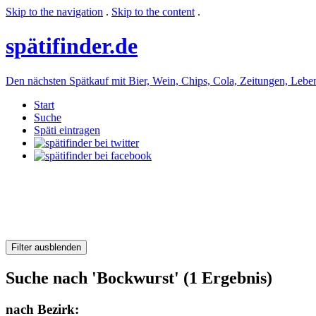
Skip to the navigation
.
Skip to the content
.
späti
finder.de
Den nächsten Spätkauf mit Bier, Wein, Chips, Cola, Zeitungen, Lebensm
Start
Suche
Späti eintragen
Filter ausblenden
Suche nach 'Bockwurst' (1 Ergebnis)
nach Bezirk: