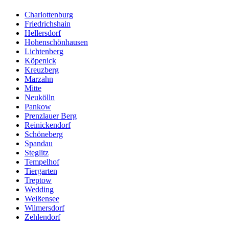
Charlottenburg
Friedrichshain
Hellersdorf
Hohenschönhausen
Lichtenberg
Köpenick
Kreuzberg
Marzahn
Mitte
Neukölln
Pankow
Prenzlauer Berg
Reinickendorf
Schöneberg
Spandau
Steglitz
Tempelhof
Tiergarten
Treptow
Wedding
Weißensee
Wilmersdorf
Zehlendorf