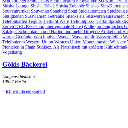
Schokoriegel
Schöller Eis
Schreibwaren
Schwämme
SD Karten
Sehr
Shisha Lounge
Shisha Tabak
Shisha Zubehör
Shishas
Sim-Karten
si
Souvenirartikel
Souvenirs
Spaghetti
Späti
Spielautomaten
Spielzeug
s
Süßigkeiten
Süsswahren Getränke Snacks eis
Süsswaren
süsswaren.
Telefonkarten
Tequila
Tiefkühl-Ware
Tiefkühlpizza
Tiefkühlprodukte
Sorten DHL Paketshop
überregionale Biere (Wulle)
umfangreiches G
Salziges Schokoladen und Haribo und mehr. Drogerie Artikel und Hau
warme Getränke
Waschpulver
Wasser
Wasserpfeife
Wasserpfeifen
Wa
Telefonieren
Western Union
Western Union Moneytransfer
Whiskey
Pionieren in Fhain.Südkiez. Als Platzhirsch mit größtem Kühlschrank
Vogelkäfig
Gökis Bäckerei
Langenscheidstr 3
10827 Berlin
»
Ich will da einkaufen!