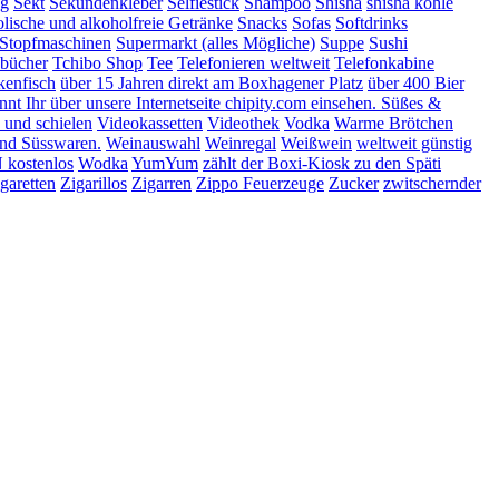
ng
Sekt
Sekundenkleber
Selfiestick
Shampoo
Shisha
shisha kohle
lische und alkoholfreie Getränke
Snacks
Sofas
Softdrinks
Stopfmaschinen
Supermarkt (alles Mögliche)
Suppe
Sushi
bücher
Tchibo Shop
Tee
Telefonieren weltweit
Telefonkabine
kenfisch
über 15 Jahren direkt am Boxhagener Platz
über 400 Bier
t Ihr über unsere Internetseite chipity.com einsehen. Süßes &
 und schielen
Videokassetten
Videothek
Vodka
Warme Brötchen
nd Süsswaren.
Weinauswahl
Weinregal
Weißwein
weltweit günstig
kostenlos
Wodka
YumYum
zählt der Boxi-Kiosk zu den Späti
garetten
Zigarillos
Zigarren
Zippo Feuerzeuge
Zucker
zwitschernder