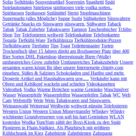
Sofas
Softdrinks
Souvenirartikel
Souvenirs
Spaghetti
Späti
Spielautomaten
Spielzeug
spirituosen viele vodka sorten..
Spirituosen
Sprituosen
Spülmittel
Sterni
Stopfmaschinen
Supermarkt (alles Mögliche)
Suppe
Sushi
Süßigkeiten
Süsswahren
Getränke Snacks eis
Süsswaren
süsswaren.
Süßwaren
Taback
Tabak
Tabak Zubehör
Tabakwaren
Tampon
Taschenbücher
Tchibo
Shop
Tee
Telefonieren weltweit
Telefonkabine
Telefonkarten
Tequila
Tiefkühl-Ware
Tiefkühlpizza
Tiefkühlprodukte:Pizzen
Tiefkühlwaren
Tierfutter
Tips
Toast
Toilettenpapier
Torten
Trockenfisch
über 15 Jahren direkt am Boxhagener Platz
über 400
Bier Sorten DHL Paketshop
überregionale Biere (Wulle)
umfangreiches Grow zubehör
Umfangreiches Tabakzubehör
Unsere
gesamten waren könnt Ihr über unsere Internetseite chipity.com
einsehen. Süßes & Salziges Schokoladen und Haribo und mehr.
Drogerie Artikel und Haushaltswaren usw.....
Verkäufer kann mit
Ohren und Kehlkopf wackeln und schielen
Videokassetten
Videothek
Vodka
Warme Brötchen
warme Getränke
Waschpulver
Wasser
Wasserpfeife
Wasserpfeifen
Wasserpfeifen Tabak
WC
Web
Cam
Webstoffe
Wein
Wein Tabakwaren und Süsswaren.
Weinauswahl
Weinregal
Weißwein
weltweit günstig Telefonieren
Western Union
Western Union Moneytransfer
Whiskey
Whisky
wichtigster Grundversorger von soft bis hart Getränken
WLAN
kostenlos
Wodka
YumYum
zählt der Boxi-Kiosk zu den Späti
Pionieren in Fhain.Südkiez. Als Platzhirsch mit größtem
Kühlschrank im Kiez
Zahnbürste
Zahnbürsten
Zahnpasta