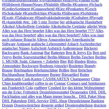
#TefikderBürgermeister #AyranMango #Hürriyet #Sabah #24h
#Hilfsbereit #ImmerNeues #Nightlife #Berlin #Kopierer #Schach
#GroßesSortiment #Gutaussehend #Kiez #Postkarten #Gesch
#Schokolade #Kartoffelchips #Nutella #Süßwaren #Softdrinks
#Exotic #Tabakware #Handyakkuladegeräte #Guthaben #Paysafe
#Lykamobile #etc.
24h
5 min Terrine
6er
afrikanische Handarbeit
Alkohol
Alkoholfreie Getränke
Alkoholische Getränke
allerlei Wein
Alles was das Herz begehrt
Alles was das Herz begehrt ????
Alles
was das Herz begehrt!
alles was das Herz begehrt!!
Alles was man
auch zuhause Braucht
Allesss
Amazonlocker
Amerikanische
Süßware
Antipasti
arabische Lebensmittel
Asbach
Aschenbecher
asiatischer Nippes
Aufschnitt
Aufstrich
Außenterasse
Bäckerei
Backwaren
Bank-Automat
Bar
Batterien
Ben & Jerrys Eis
Ben und
J'errys
Berlin Souvenirartikel
Berlin-Mützen
Berlin-Taschen
Berlins
1. MUSIK Späti. Gitarren + Zubehör
Bier
Bifi
Binden
Bistro-
Atmosphäre
Bockwurst
Bonbons (einzeln)
Bouletten
Brandy
Brause
Briefmarken
Briefumschläge
Brillen
Brot
Brötchen
Buchhandlung
Bunsenbrenner
Burger
Büroartikel
Butter
Callingcards
Cash-Karten
CASHKARTEN
Champagner
Chips
Chips knabberartikel
coffee to go
Cognac
Cognacs und Spirituosen
aus Frankreich
Cola
craftbeer
Crushed Ice
das kleine Wohnzimmer
um die Ecke: Frühstück
Desinfektionsmittel
Desperados
DHL
DHL
PackStation und alles was Mann immer braucht...
DHL Paket Shop
DHL Paketshop
DHL-Service
DHL-Shop
Dienstleistung Banking
Donuts
Dosenwürstchen
drogerie artikel
Drogiereabteilung
drucken