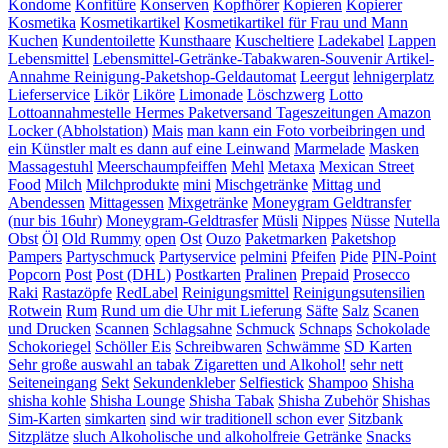
Kondome
Konfitüre
Konserven
Kopfhörer
Kopieren
Kopierer
Kosmetika
Kosmetikartikel
Kosmetikartikel für Frau und Mann
Kuchen
Kundentoilette
Kunsthaare
Kuscheltiere
Ladekabel
Lappen
Lebensmittel
Lebensmittel-Getränke-Tabakwaren-Souvenir Artikel-
Annahme Reinigung-Paketshop-Geldautomat
Leergut
lehnigerplatz
Lieferservice
Likör
Liköre
Limonade
Löschzwerg
Lotto
Lottoannahmestelle Hermes Paketversand Tageszeitungen Amazon
Locker (Abholstation)
Mais
man kann ein Foto vorbeibringen und
ein Künstler malt es dann auf eine Leinwand
Marmelade
Masken
Massagestuhl
Meerschaumpfeiffen
Mehl
Metaxa
Mexican Street
Food
Milch
Milchprodukte
mini
Mischgetränke
Mittag und
Abendessen
Mittagessen
Mixgetränke
Moneygram Geldtransfer
(nur bis 16uhr)
Moneygram-Geldtrasfer
Müsli
Nippes
Nüsse
Nutella
Obst
Öl
Old Rummy
open
Ost
Ouzo
Paketmarken
Paketshop
Pampers
Partyschmuck
Partyservice
pelmini
Pfeifen
Pide
PIN-Point
Popcorn
Post
Post (DHL)
Postkarten
Pralinen
Prepaid
Prosecco
Raki
Rastazöpfe
RedLabel
Reinigungsmittel
Reinigungsutensilien
Rotwein
Rum
Rund um die Uhr mit Lieferung
Säfte
Salz
Scanen
und Drucken
Scannen
Schlagsahne
Schmuck
Schnaps
Schokolade
Schokoriegel
Schöller Eis
Schreibwaren
Schwämme
SD Karten
Sehr große auswahl an tabak Zigaretten und Alkohol!
sehr nett
Seiteneingang
Sekt
Sekundenkleber
Selfiestick
Shampoo
Shisha
shisha kohle
Shisha Lounge
Shisha Tabak
Shisha Zubehör
Shishas
Sim-Karten
simkarten
sind wir traditionell schon ever
Sitzbank
Sitzplätze
sluch Alkoholische und alkoholfreie Getränke
Snacks