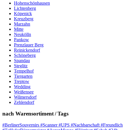
Hohenschönhausen
Lichtenberg
Köpenick
Kreuzberg
Marzahn
Mitte
Neukölln
Pankow
Prenzlauer Berg
Reinickendorf
Schöneberg
Spandau
Steglitz
Tempelhof
Tiergarten
Treptow
Wedding
Weißensee
Wilmersdorf
Zehlendorf
nach Warensortiment / Tags
#BerlinerSouvernirs #Scanner #UPS #Nachbarschaft #Freundlich