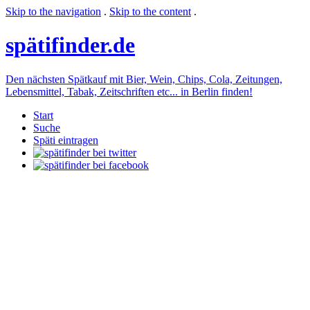
Skip to the navigation
.
Skip to the content
.
späti
finder.de
Den nächsten Spätkauf mit Bier, Wein, Chips, Cola, Zeitungen,
Lebensmittel, Tabak, Zeitschriften etc... in Berlin finden!
Start
Suche
Späti eintragen