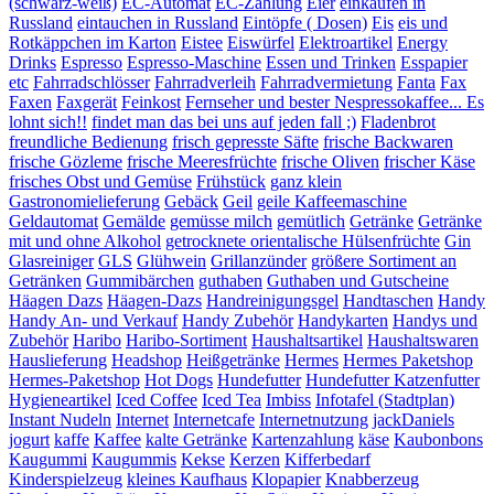
(schwarz-weiß)
EC-Automat
EC-Zahlung
Eier
einkaufen in
Russland
eintauchen in Russland
Eintöpfe ( Dosen)
Eis
eis und
Rotkäppchen im Karton
Eistee
Eiswürfel
Elektroartikel
Energy
Drinks
Espresso
Espresso-Maschine
Essen und Trinken
Esspapier
etc
Fahrradschlösser
Fahrradverleih
Fahrradvermietung
Fanta
Fax
Faxen
Faxgerät
Feinkost
Fernseher und bester Nespressokaffee... Es
lohnt sich!!
findet man das bei uns auf jeden fall ;)
Fladenbrot
freundliche Bedienung
frisch gepresste Säfte
frische Backwaren
frische Gözleme
frische Meeresfrüchte
frische Oliven
frischer Käse
frisches Obst und Gemüse
Frühstück
ganz klein
Gastronomielieferung
Gebäck
Geil
geile Kaffeemaschine
Geldautomat
Gemälde
gemüsse milch
gemütlich
Getränke
Getränke
mit und ohne Alkohol
getrocknete orientalische Hülsenfrüchte
Gin
Glasreiniger
GLS
Glühwein
Grillanzünder
größere Sortiment an
Getränken
Gummibärchen
guthaben
Guthaben und Gutscheine
Häagen Dazs
Häagen-Dazs
Handreinigungsgel
Handtaschen
Handy
Handy An- und Verkauf
Handy Zubehör
Handykarten
Handys und
Zubehör
Haribo
Haribo-Sortiment
Haushaltsartikel
Haushaltswaren
Hauslieferung
Headshop
Heißgetränke
Hermes
Hermes Paketshop
Hermes-Paketshop
Hot Dogs
Hundefutter
Hundefutter Katzenfutter
Hygieneartikel
Iced Coffee
Iced Tea
Imbiss
Infotafel (Stadtplan)
Instant Nudeln
Internet
Internetcafe
Internetnutzung
jackDaniels
jogurt
kaffe
Kaffee
kalte Getränke
Kartenzahlung
käse
Kaubonbons
Kaugummi
Kaugummis
Kekse
Kerzen
Kifferbedarf
Kinderspielzeug
kleines Kaufhaus
Klopapier
Knabberzeug