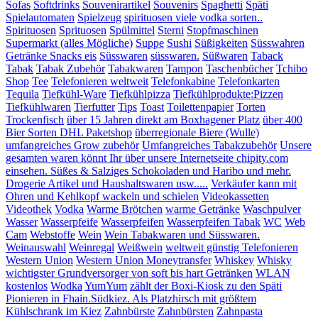
Sofas
Softdrinks
Souvenirartikel
Souvenirs
Spaghetti
Späti
Spielautomaten
Spielzeug
spirituosen viele vodka sorten..
Spirituosen
Sprituosen
Spülmittel
Sterni
Stopfmaschinen
Supermarkt (alles Mögliche)
Suppe
Sushi
Süßigkeiten
Süsswahren
Getränke Snacks eis
Süsswaren
süsswaren.
Süßwaren
Taback
Tabak
Tabak Zubehör
Tabakwaren
Tampon
Taschenbücher
Tchibo
Shop
Tee
Telefonieren weltweit
Telefonkabine
Telefonkarten
Tequila
Tiefkühl-Ware
Tiefkühlpizza
Tiefkühlprodukte:Pizzen
Tiefkühlwaren
Tierfutter
Tips
Toast
Toilettenpapier
Torten
Trockenfisch
über 15 Jahren direkt am Boxhagener Platz
über 400
Bier Sorten DHL Paketshop
überregionale Biere (Wulle)
umfangreiches Grow zubehör
Umfangreiches Tabakzubehör
Unsere
gesamten waren könnt Ihr über unsere Internetseite chipity.com
einsehen. Süßes & Salziges Schokoladen und Haribo und mehr.
Drogerie Artikel und Haushaltswaren usw.....
Verkäufer kann mit
Ohren und Kehlkopf wackeln und schielen
Videokassetten
Videothek
Vodka
Warme Brötchen
warme Getränke
Waschpulver
Wasser
Wasserpfeife
Wasserpfeifen
Wasserpfeifen Tabak
WC
Web
Cam
Webstoffe
Wein
Wein Tabakwaren und Süsswaren.
Weinauswahl
Weinregal
Weißwein
weltweit günstig Telefonieren
Western Union
Western Union Moneytransfer
Whiskey
Whisky
wichtigster Grundversorger von soft bis hart Getränken
WLAN
kostenlos
Wodka
YumYum
zählt der Boxi-Kiosk zu den Späti
Pionieren in Fhain.Südkiez. Als Platzhirsch mit größtem
Kühlschrank im Kiez
Zahnbürste
Zahnbürsten
Zahnpasta