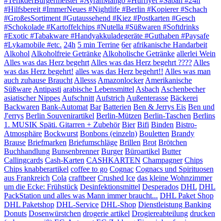
#TefikderBürgermeister #AyranMango #Hürriyet #Sabah #24h
#Hilfsbereit #ImmerNeues #Nightlife #Berlin #Kopierer #Schach
#GroßesSortiment #Gutaussehend #Kiez #Postkarten #Gesch
#Schokolade #Kartoffelchips #Nutella #Süßwaren #Softdrinks
#Exotic #Tabakware #Handyakkuladegeräte #Guthaben #Paysafe
#Lykamobile #etc.
24h
5 min Terrine
6er
afrikanische Handarbeit
Alkohol
Alkoholfreie Getränke
Alkoholische Getränke
allerlei Wein
Alles was das Herz begehrt
Alles was das Herz begehrt ????
Alles
was das Herz begehrt!
alles was das Herz begehrt!!
Alles was man
auch zuhause Braucht
Allesss
Amazonlocker
Amerikanische
Süßware
Antipasti
arabische Lebensmittel
Asbach
Aschenbecher
asiatischer Nippes
Aufschnitt
Aufstrich
Außenterasse
Bäckerei
Backwaren
Bank-Automat
Bar
Batterien
Ben & Jerrys Eis
Ben und
J'errys
Berlin Souvenirartikel
Berlin-Mützen
Berlin-Taschen
Berlins
1. MUSIK Späti. Gitarren + Zubehör
Bier
Bifi
Binden
Bistro-
Atmosphäre
Bockwurst
Bonbons (einzeln)
Bouletten
Brandy
Brause
Briefmarken
Briefumschläge
Brillen
Brot
Brötchen
Buchhandlung
Bunsenbrenner
Burger
Büroartikel
Butter
Callingcards
Cash-Karten
CASHKARTEN
Champagner
Chips
Chips knabberartikel
coffee to go
Cognac
Cognacs und Spirituosen
aus Frankreich
Cola
craftbeer
Crushed Ice
das kleine Wohnzimmer
um die Ecke: Frühstück
Desinfektionsmittel
Desperados
DHL
DHL
PackStation und alles was Mann immer braucht...
DHL Paket Shop
DHL Paketshop
DHL-Service
DHL-Shop
Dienstleistung Banking
Donuts
Dosenwürstchen
drogerie artikel
Drogiereabteilung
drucken