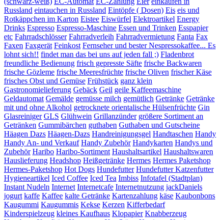
(schwarz-weiß)
EC-Automat
EC-Zahlung
Eier
einkaufen in
Russland
eintauchen in Russland
Eintöpfe ( Dosen)
Eis
eis und
Rotkäppchen im Karton
Eistee
Eiswürfel
Elektroartikel
Energy
Drinks
Espresso
Espresso-Maschine
Essen und Trinken
Esspapier
etc
Fahrradschlösser
Fahrradverleih
Fahrradvermietung
Fanta
Fax
Faxen
Faxgerät
Feinkost
Fernseher und bester Nespressokaffee... Es
lohnt sich!!
findet man das bei uns auf jeden fall ;)
Fladenbrot
freundliche Bedienung
frisch gepresste Säfte
frische Backwaren
frische Gözleme
frische Meeresfrüchte
frische Oliven
frischer Käse
frisches Obst und Gemüse
Frühstück
ganz klein
Gastronomielieferung
Gebäck
Geil
geile Kaffeemaschine
Geldautomat
Gemälde
gemüsse milch
gemütlich
Getränke
Getränke
mit und ohne Alkohol
getrocknete orientalische Hülsenfrüchte
Gin
Glasreiniger
GLS
Glühwein
Grillanzünder
größere Sortiment an
Getränken
Gummibärchen
guthaben
Guthaben und Gutscheine
Häagen Dazs
Häagen-Dazs
Handreinigungsgel
Handtaschen
Handy
Handy An- und Verkauf
Handy Zubehör
Handykarten
Handys und
Zubehör
Haribo
Haribo-Sortiment
Haushaltsartikel
Haushaltswaren
Hauslieferung
Headshop
Heißgetränke
Hermes
Hermes Paketshop
Hermes-Paketshop
Hot Dogs
Hundefutter
Hundefutter Katzenfutter
Hygieneartikel
Iced Coffee
Iced Tea
Imbiss
Infotafel (Stadtplan)
Instant Nudeln
Internet
Internetcafe
Internetnutzung
jackDaniels
jogurt
kaffe
Kaffee
kalte Getränke
Kartenzahlung
käse
Kaubonbons
Kaugummi
Kaugummis
Kekse
Kerzen
Kifferbedarf
Kinderspielzeug
kleines Kaufhaus
Klopapier
Knabberzeug