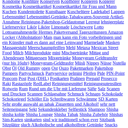
Kondome
Konfitüre
Konserven
Kopfhörer
Kopieren
Kopierer
Kosmetika
Kosmetikartikel
Kosmetikartikel für Frau und Mann
Kuchen
Kundentoilette
Kunsthaare
Kuscheltiere
Ladekabel
Lappen
Lebensmittel
Lebensmittel-Getränke-Tabakwaren-Souvenir Artikel-
Annahme Reinigung-Paketshop-Geldautomat
Leergut
lehnigerplatz
Lieferservice
Likör
Liköre
Limonade
Löschzwerg
Lotto
Lottoannahmestelle Hermes Paketversand Tageszeitungen Amazon
Locker (Abholstation)
Mais
man kann ein Foto vorbeibringen und
ein Künstler malt es dann auf eine Leinwand
Marmelade
Masken
Massagestuhl
Meerschaumpfeiffen
Mehl
Metaxa
Mexican Street
Food
Milch
Milchprodukte
mini
Mischgetränke
Mittag und
Abendessen
Mittagessen
Mixgetränke
Moneygram Geldtransfer
(nur bis 16uhr)
Moneygram-Geldtrasfer
Müsli
Nippes
Nüsse
Nutella
Obst
Öl
Old Rummy
open
Ost
Ouzo
Paketmarken
Paketshop
Pampers
Partyschmuck
Partyservice
pelmini
Pfeifen
Pide
PIN-Point
Popcorn
Post
Post (DHL)
Postkarten
Pralinen
Prepaid
Prosecco
Raki
Rastazöpfe
RedLabel
Reinigungsmittel
Reinigungsutensilien
Rotwein
Rum
Rund um die Uhr mit Lieferung
Säfte
Salz
Scanen
und Drucken
Scannen
Schlagsahne
Schmuck
Schnaps
Schokolade
Schokoriegel
Schöller Eis
Schreibwaren
Schwämme
SD Karten
Sehr große auswahl an tabak Zigaretten und Alkohol!
sehr nett
Seiteneingang
Sekt
Sekundenkleber
Selfiestick
Shampoo
Shisha
shisha kohle
Shisha Lounge
Shisha Tabak
Shisha Zubehör
Shishas
Sim-Karten
simkarten
sind wir traditionell schon ever
Sitzbank
Sitzplätze
sluch Alkoholische und alkoholfreie Getränke
Snacks