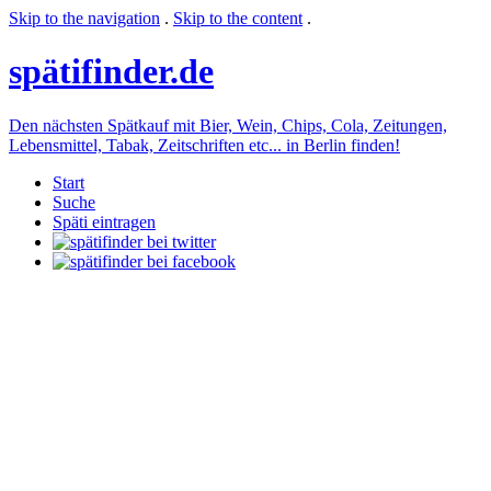
Skip to the navigation
.
Skip to the content
.
späti
finder.de
Den nächsten Spätkauf mit Bier, Wein, Chips, Cola, Zeitungen,
Lebensmittel, Tabak, Zeitschriften etc... in Berlin finden!
Start
Suche
Späti eintragen