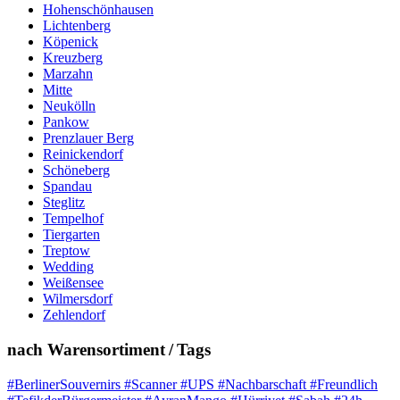
Hohenschönhausen
Lichtenberg
Köpenick
Kreuzberg
Marzahn
Mitte
Neukölln
Pankow
Prenzlauer Berg
Reinickendorf
Schöneberg
Spandau
Steglitz
Tempelhof
Tiergarten
Treptow
Wedding
Weißensee
Wilmersdorf
Zehlendorf
nach Warensortiment / Tags
#BerlinerSouvernirs #Scanner #UPS #Nachbarschaft #Freundlich