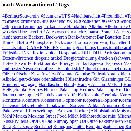
nach Warensortiment / Tags
#BerlinerSouvernirs #Scanner #UPS #Nachbarschaft #Freundlich #T
#GroßesSortiment #Gutaussehend #Kiez #Postkarten #Gesch
#Schok
24h
5 min Terrine
6er
afrikanische Handarbeit
Alkohol
Alkoholfreie 
was das Herz begehrt!!
Alles was man auch zuhause Braucht
Allesss
Außenterasse
Bäckerei
Backwaren
Bank-Automat
Bar
Batterien
Ben 
Binden
Bistro-Atmosphäre
Bockwurst
Bonbons (einzeln)
Bouletten
B
Cash-Karten
CASHKARTEN
Champagner
Chips
Chips knabberarti
Frühstück
Desinfektionsmittel
Desperados
DHL
DHL PackStation und
Dosenwürstchen
drogerie artikel
Drogiereabteilung
drucken (schwarz
Eistee
Eiswürfel
Elektroartikel
Energy Drinks
Espresso
Espresso-Mas
und bester Nespressokaffee... Es lohnt sich!!
findet man das bei uns auf
Oliven
frischer Käse
frisches Obst und Gemüse
Frühstück
ganz klein
Alkohol
getrocknete orientalische Hülsenfrüchte
Gin
Glasreiniger
GL
Handreinigungsgel
Handtaschen
Handy
Handy An- und Verkauf
Han
Heißgetränke
Hermes
Hermes Paketshop
Hermes-Paketshop
Hot Do
Internetnutzung
jackDaniels
jogurt
kaffe
Kaffee
kalte Getränke
Karte
Kondome
Konfitüre
Konserven
Kopfhörer
Kopieren
Kopierer
Kosme
Lebensmittel-Getränke-Tabakwaren-Souvenir Artikel-Annahme Rein
Paketversand Tageszeitungen Amazon Locker (Abholstation)
Mais
ma
Mehl
Metaxa
Mexican Street Food
Milch
Milchprodukte
mini
Mischg
Nüsse
Nutella
Obst
Öl
Old Rummy
open
Ost
Ouzo
Paketmarken
Pak
Raki
Rastazöpfe
RedLabel
Reinigungsmittel
Reinigungsutensilien
Ro