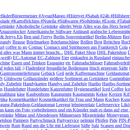
efikderBürgermeister #AyranMango #Hürriyet #Sabah #24h #Hilfsbere
olade #Kartoffelchips #Nutella #Süßwaren #Softdrinks #Exotic #Tab
Getränke
Alkoholische Getränke
allerlei Wein
Alles was das Herz begeh
Amazonlocker
Amerikanische Süßware
Antipasti
arabische Lebensmitt
& Jerrys Eis
Ben und J'errys
Berlin Souvenirartikel
Berlin-Mützen
Ber
randy
Brause
Briefmarken
Briefumschläge
Brillen
Brot
Brötchen
Buc
kel
coffee to go
Cognac
Cognacs und Spirituosen aus Frankreich
Cola
 alles was Mann immer braucht...
DHL Paket Shop
DHL Paketshop
D
-weiß)
EC-Automat
EC-Zahlung
Eier
einkaufen in Russland
eintauche
chine
Essen und Trinken
Esspapier
etc
Fahrradschlösser
Fahrradverlei
 jeden fall ;)
Fladenbrot
freundliche Bedienung
frisch gepresste Säfte
Gastronomielieferung
Gebäck
Geil
geile Kaffeemaschine
Geldautomat
S
Glühwein
Grillanzünder
größere Sortiment an Getränken
Gummibär
dy Zubehör
Handykarten
Handys und Zubehör
Haribo
Haribo-Sortim
gs
Hundefutter
Hundefutter Katzenfutter
Hygieneartikel
Iced Coffee
Ic
nzahlung
käse
Kaubonbons
Kaugummi
Kaugummis
Kekse
Kerzen
Kif
tika
Kosmetikartikel
Kosmetikartikel für Frau und Mann
Kuchen
Kund
igung-Paketshop-Geldautomat
Leergut
lehnigerplatz
Lieferservice
Likö
n kann ein Foto vorbeibringen und ein Künstler malt es dann auf ein
etränke
Mittag und Abendessen
Mittagessen
Mixgetränke
Moneygram G
etshop
Pampers
Partyschmuck
Partyservice
pelmini
Pfeifen
Pide
PIN-P
twein
Rum
Rund um die Uhr mit Lieferung
Säfte
Salz
Scanen und Dr