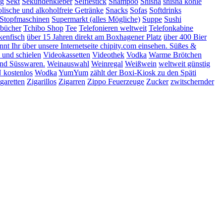
ng
Sekt
Sekundenkleber
Selfiestick
Shampoo
Shisha
shisha kohle
lische und alkoholfreie Getränke
Snacks
Sofas
Softdrinks
Stopfmaschinen
Supermarkt (alles Mögliche)
Suppe
Sushi
bücher
Tchibo Shop
Tee
Telefonieren weltweit
Telefonkabine
kenfisch
über 15 Jahren direkt am Boxhagener Platz
über 400 Bier
t Ihr über unsere Internetseite chipity.com einsehen. Süßes &
 und schielen
Videokassetten
Videothek
Vodka
Warme Brötchen
nd Süsswaren.
Weinauswahl
Weinregal
Weißwein
weltweit günstig
kostenlos
Wodka
YumYum
zählt der Boxi-Kiosk zu den Späti
garetten
Zigarillos
Zigarren
Zippo Feuerzeuge
Zucker
zwitschernder