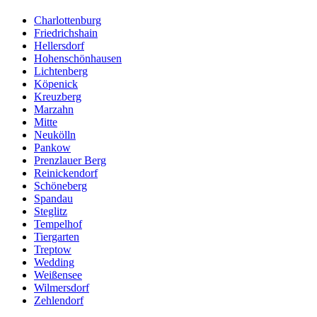
Charlottenburg
Friedrichshain
Hellersdorf
Hohenschönhausen
Lichtenberg
Köpenick
Kreuzberg
Marzahn
Mitte
Neukölln
Pankow
Prenzlauer Berg
Reinickendorf
Schöneberg
Spandau
Steglitz
Tempelhof
Tiergarten
Treptow
Wedding
Weißensee
Wilmersdorf
Zehlendorf