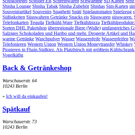
Schokoriegel
Schöller Eis
Schreibwaren
Schwämme
SD Karten
Sehr
Shisha Lounge
Shisha Tabak
Shisha Zubehör
Shishas
Sim-Karten
si
Souvenirartikel
Souvenirs
Spaghetti
Späti
Spielautomaten
Spielzeug
s
Süßigkeiten
Süsswahren Getränke Snacks eis
Süsswaren
süsswaren.
Telefonkarten
Tequila
Tiefkühl-Ware
Tiefkühlpizza
Tiefkühlprodukte
Sorten DHL Paketshop
überregionale Biere (Wulle)
umfangreiches G
Salziges Schokoladen und Haribo und mehr. Drogerie Artikel und Hau
warme Getränke
Waschpulver
Wasser
Wasserpfeife
Wasserpfeifen
Wa
Telefonieren
Western Union
Western Union Moneytransfer
Whiskey
Pionieren in Fhain.Südkiez. Als Platzhirsch mit größtem Kühlschrank
Vogelkäfig
Back & Getränkeshop
Warschauerstr. 64
10243 Berlin
»
Ich will da einkaufen!
Spätkauf
Warschauerstr. 73
10243 Berlin