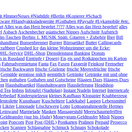
it #ImmerNeues #Nightlife #Berlin #Kopierer #Schach
akware #Handyakkuladegeräte #Guthaben #Paysafe #Lykamobile #etc.
rt
Alles was das Herz begehrt ????
Alles was das Herz begehrt!
alles
el
Asbach
Aschenbecher
asiatischer Nippes
Aufschnitt
Aufstrich
lin-Taschen
Berlins 1. MUSIK Späti. Gitarren + Zubehör
Bier
Bifi
hhandlung
Bunsenbrenner
Burger
Büroartikel
Butter
Callingcards
craftbeer
Crushed Ice
das kleine Wohnzimmer um die Ecke:
HL-Service
DHL-Shop
Dienstleistung Banking
Donuts
n in Russland
Eintöpfe ( Dosen)
Eis
eis und Rotkäppchen im Karton
h
Fahrradvermietung
Fanta
Fax
Faxen
Faxgerät
Feinkost
Fernseher
frische Backwaren
frische Gözleme
frische Meeresfrüchte
frische
Gemälde
gemüsse milch
gemütlich
Getränke
Getränke mit und ohne
chen
guthaben
Guthaben und Gutscheine
Häagen Dazs
Häagen-Dazs
ent
Haushaltsartikel
Haushaltswaren
Hauslieferung
Headshop
ed Tea
Imbiss
Infotafel (Stadtplan)
Instant Nudeln
Internet
Internetcafe
ferbedarf
Kinderspielzeug
kleines Kaufhaus
Klopapier
Knabberzeug
entoilette
Kunsthaare
Kuscheltiere
Ladekabel
Lappen
Lebensmittel
r
Liköre
Limonade
Löschzwerg
Lotto
Lottoannahmestelle Hermes
e Leinwand
Marmelade
Masken
Massagestuhl
Meerschaumpfeiffen
eldtransfer (nur bis 16uhr)
Moneygram-Geldtrasfer
Müsli
Nippes
oint
Popcorn
Post
Post (DHL)
Postkarten
Pralinen
Prepaid
Prosecco
ucken
Scannen
Schlagsahne
Schmuck
Schnaps
Schokolade