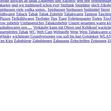
 große auswahl an tabak Zigaretten und Alkohol!
sehr nett
Seiteneinga
mkarten
sind wir traditionell schon ever
Sitzbank
Sitzplätze
sluch Alkoho
pirituosen viele vodka sorten..
Spirituosen
Sprituosen
Spülmittel
Sterni
Süßwaren
Taback
Tabak
Tabak Zubehör
Tabakwaren
Tampon
Taschen
:Pizzen
Tiefkühlwaren
Tierfutter
Tips
Toast
Toilettenpapier
Torten
Troc
row zubehör
Umfangreiches Tabakzubehör
Unsere gesamten waren könn
shaltswaren usw.....
Verkäufer kann mit Ohren und Kehlkopf wackeln
sserpfeifen Tabak
WC
Web Cam
Webstoffe
Wein
Wein Tabakwaren u
Whisky
wichtigster Grundversorger von soft bis hart Getränken
WLAN 
 im Kiez
Zahnbürste
Zahnbürsten
Zahnpasta
Zeitschriften
Zeitungen
Zi