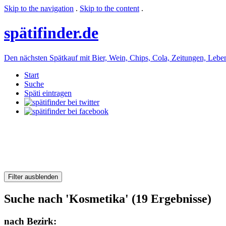
Skip to the navigation
.
Skip to the content
.
späti
finder.de
Den nächsten Spätkauf mit Bier, Wein, Chips, Cola, Zeitungen, Lebensm
Start
Suche
Späti eintragen
Filter ausblenden
Suche nach 'Kosmetika' (19 Ergebnisse)
nach Bezirk: