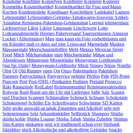
Kondome
Konfitüre
Konserven
Kopfhörer
Kopieren
Kopierer
Kosmetika
Kosmetikartikel
Kosmetikartikel für Frau und Mann
Kuchen
Kundentoilette
Kunsthaare
Kuscheltiere
Ladekabel
Lappen
Lebensmittel
Lebensmittel-Getränke-Tabakwaren-Souvenir Artikel-
Annahme Reinigung-Paketshop-Geldautomat
Leergut
lehnigerplatz
Lieferservice
Likör
Liköre
Limonade
Löschzwerg
Lotto
Lottoannahmestelle Hermes Paketversand Tageszeitungen Amazon
Locker (Abholstation)
Mais
man kann ein Foto vorbeibringen und
ein Künstler malt es dann auf eine Leinwand
Marmelade
Masken
Massagestuhl
Meerschaumpfeiffen
Mehl
Metaxa
Mexican Street
Food
Milch
Milchprodukte
mini
Mischgetränke
Mittag und
Abendessen
Mittagessen
Mixgetränke
Moneygram Geldtransfer
(nur bis 16uhr)
Moneygram-Geldtrasfer
Müsli
Nippes
Nüsse
Nutella
Obst
Öl
Old Rummy
open
Ost
Ouzo
Paketmarken
Paketshop
Pampers
Partyschmuck
Partyservice
pelmini
Pfeifen
Pide
PIN-Point
Popcorn
Post
Post (DHL)
Postkarten
Pralinen
Prepaid
Prosecco
Raki
Rastazöpfe
RedLabel
Reinigungsmittel
Reinigungsutensilien
Rotwein
Rum
Rund um die Uhr mit Lieferung
Säfte
Salz
Scanen
und Drucken
Scannen
Schlagsahne
Schmuck
Schnaps
Schokolade
Schokoriegel
Schöller Eis
Schreibwaren
Schwämme
SD Karten
Sehr große auswahl an tabak Zigaretten und Alkohol!
sehr nett
Seiteneingang
Sekt
Sekundenkleber
Selfiestick
Shampoo
Shisha
shisha kohle
Shisha Lounge
Shisha Tabak
Shisha Zubehör
Shishas
Sim-Karten
simkarten
sind wir traditionell schon ever
Sitzbank
Sitzplätze
sluch Alkoholische und alkoholfreie Getränke
Snacks