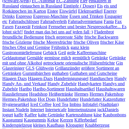
(schwarz-weiß)
EC-Automat
EC-Zahlung
Eier
einkaufen in
Russland
eintauchen in Russland
Eintöpfe ( Dosen)
Eis
eis und
Rotkäppchen im Karton
Eistee
Eiswürfel
Elektroartikel
Energy
Drinks
Espresso
Espresso-Maschine
Essen und Trinken
Esspapier
etc
Fahrradschlösser
Fahrradverleih
Fahrradvermietung
Fanta
Fax
Faxen
Faxgerät
Feinkost
Fernseher und bester Nespressokaffee... Es
lohnt sich!!
findet man das bei uns auf jeden fall ;)
Fladenbrot
freundliche Bedienung
frisch gepresste Säfte
frische Backwaren
frische Gözleme
frische Meeresfrüchte
frische Oliven
frischer Käse
frisches Obst und Gemüse
Frühstück
ganz klein
Gastronomielieferung
Gebäck
Geil
geile Kaffeemaschine
Geldautomat
Gemälde
gemüsse milch
gemütlich
Getränke
Getränke
mit und ohne Alkohol
getrocknete orientalische Hülsenfrüchte
Gin
Glasreiniger
GLS
Glühwein
Grillanzünder
größere Sortiment an
Getränken
Gummibärchen
guthaben
Guthaben und Gutscheine
Häagen Dazs
Häagen-Dazs
Handreinigungsgel
Handtaschen
Handy
Handy An- und Verkauf
Handy Zubehör
Handykarten
Handys und
Zubehör
Haribo
Haribo-Sortiment
Haushaltsartikel
Haushaltswaren
Hauslieferung
Headshop
Heißgetränke
Hermes
Hermes Paketshop
Hermes-Paketshop
Hot Dogs
Hundefutter
Hundefutter Katzenfutter
Hygieneartikel
Iced Coffee
Iced Tea
Imbiss
Infotafel (Stadtplan)
Instant Nudeln
Internet
Internetcafe
Internetnutzung
jackDaniels
jogurt
kaffe
Kaffee
kalte Getränke
Kartenzahlung
käse
Kaubonbons
Kaugummi
Kaugummis
Kekse
Kerzen
Kifferbedarf
Kinderspielzeug
kleines Kaufhaus
Klopapier
Knabberzeug