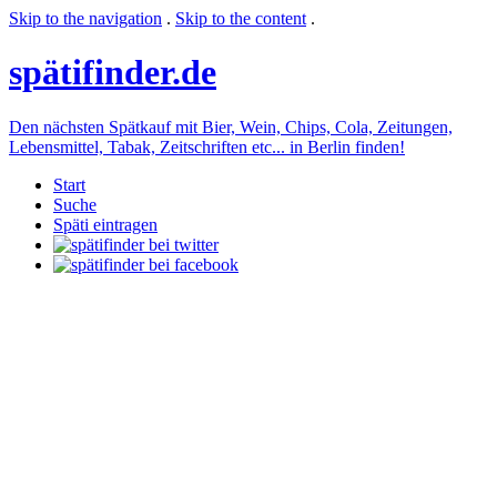
Skip to the navigation
.
Skip to the content
.
späti
finder.de
Den nächsten Spätkauf mit Bier, Wein, Chips, Cola, Zeitungen,
Lebensmittel, Tabak, Zeitschriften etc... in Berlin finden!
Start
Suche
Späti eintragen