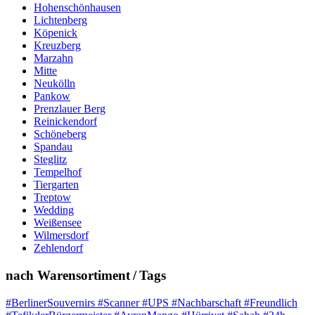
Hohenschönhausen
Lichtenberg
Köpenick
Kreuzberg
Marzahn
Mitte
Neukölln
Pankow
Prenzlauer Berg
Reinickendorf
Schöneberg
Spandau
Steglitz
Tempelhof
Tiergarten
Treptow
Wedding
Weißensee
Wilmersdorf
Zehlendorf
nach Warensortiment / Tags
#BerlinerSouvernirs #Scanner #UPS #Nachbarschaft #Freundlich