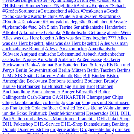
#TefikderBürgermeister #AyranMango #Hürriyet #Sabah #24h
#Hilfsbereit #ImmerNeues #Nightlife #Berlin #Kopierer #Schach
#GroßesSortiment #Gutaussehend #Kiez #Postkarten #Gesch
#Schokolade #Kartoffelchips #Nutella #Süßwaren #Softdrinks
#Exotic #Tabakware #Handyakkuladegeräte #Guthaben #Paysafe
#Lykamobile #etc.
24h
5 min Terrine
6er
afrikanische Handarbeit
Alkohol
Alkoholfreie Getränke
Alkoholische Getränke
allerlei Wein
Alles was das Herz begehrt
Alles was das Herz begehrt ????
Alles
was das Herz begehrt!
alles was das Herz begehrt!!
Alles was man
auch zuhause Braucht
Allesss
Amazonlocker
Amerikanische
Süßware
Antipasti
arabische Lebensmittel
Asbach
Aschenbecher
asiatischer Nippes
Aufschnitt
Aufstrich
Außenterasse
Bäckerei
Backwaren
Bank-Automat
Bar
Batterien
Ben & Jerrys Eis
Ben und
J'errys
Berlin Souvenirartikel
Berlin-Mützen
Berlin-Taschen
Berlins
1. MUSIK Späti. Gitarren + Zubehör
Bier
Bifi
Binden
Bistro-
Atmosphäre
Bockwurst
Bonbons (einzeln)
Bouletten
Brandy
Brause
Briefmarken
Briefumschläge
Brillen
Brot
Brötchen
Buchhandlung
Bunsenbrenner
Burger
Büroartikel
Butter
Callingcards
Cash-Karten
CASHKARTEN
Champagner
Chips
Chips knabberartikel
coffee to go
Cognac
Cognacs und Spirituosen
aus Frankreich
Cola
craftbeer
Crushed Ice
das kleine Wohnzimmer
um die Ecke: Frühstück
Desinfektionsmittel
Desperados
DHL
DHL
PackStation und alles was Mann immer braucht...
DHL Paket Shop
DHL Paketshop
DHL-Service
DHL-Shop
Dienstleistung Banking
Donuts
Dosenwürstchen
drogerie artikel
Drogiereabteilung
drucken