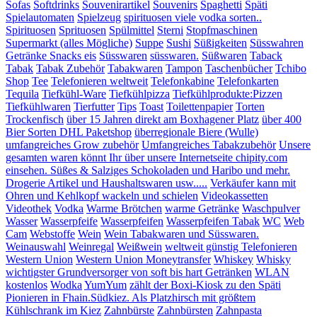
Sofas
Softdrinks
Souvenirartikel
Souvenirs
Spaghetti
Späti
Spielautomaten
Spielzeug
spirituosen viele vodka sorten..
Spirituosen
Sprituosen
Spülmittel
Sterni
Stopfmaschinen
Supermarkt (alles Mögliche)
Suppe
Sushi
Süßigkeiten
Süsswahren
Getränke Snacks eis
Süsswaren
süsswaren.
Süßwaren
Taback
Tabak
Tabak Zubehör
Tabakwaren
Tampon
Taschenbücher
Tchibo
Shop
Tee
Telefonieren weltweit
Telefonkabine
Telefonkarten
Tequila
Tiefkühl-Ware
Tiefkühlpizza
Tiefkühlprodukte:Pizzen
Tiefkühlwaren
Tierfutter
Tips
Toast
Toilettenpapier
Torten
Trockenfisch
über 15 Jahren direkt am Boxhagener Platz
über 400
Bier Sorten DHL Paketshop
überregionale Biere (Wulle)
umfangreiches Grow zubehör
Umfangreiches Tabakzubehör
Unsere
gesamten waren könnt Ihr über unsere Internetseite chipity.com
einsehen. Süßes & Salziges Schokoladen und Haribo und mehr.
Drogerie Artikel und Haushaltswaren usw.....
Verkäufer kann mit
Ohren und Kehlkopf wackeln und schielen
Videokassetten
Videothek
Vodka
Warme Brötchen
warme Getränke
Waschpulver
Wasser
Wasserpfeife
Wasserpfeifen
Wasserpfeifen Tabak
WC
Web
Cam
Webstoffe
Wein
Wein Tabakwaren und Süsswaren.
Weinauswahl
Weinregal
Weißwein
weltweit günstig Telefonieren
Western Union
Western Union Moneytransfer
Whiskey
Whisky
wichtigster Grundversorger von soft bis hart Getränken
WLAN
kostenlos
Wodka
YumYum
zählt der Boxi-Kiosk zu den Späti
Pionieren in Fhain.Südkiez. Als Platzhirsch mit größtem
Kühlschrank im Kiez
Zahnbürste
Zahnbürsten
Zahnpasta