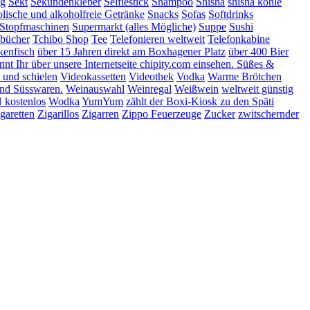
ng
Sekt
Sekundenkleber
Selfiestick
Shampoo
Shisha
shisha kohle
lische und alkoholfreie Getränke
Snacks
Sofas
Softdrinks
Stopfmaschinen
Supermarkt (alles Mögliche)
Suppe
Sushi
bücher
Tchibo Shop
Tee
Telefonieren weltweit
Telefonkabine
kenfisch
über 15 Jahren direkt am Boxhagener Platz
über 400 Bier
t Ihr über unsere Internetseite chipity.com einsehen. Süßes &
 und schielen
Videokassetten
Videothek
Vodka
Warme Brötchen
nd Süsswaren.
Weinauswahl
Weinregal
Weißwein
weltweit günstig
kostenlos
Wodka
YumYum
zählt der Boxi-Kiosk zu den Späti
garetten
Zigarillos
Zigarren
Zippo Feuerzeuge
Zucker
zwitschernder