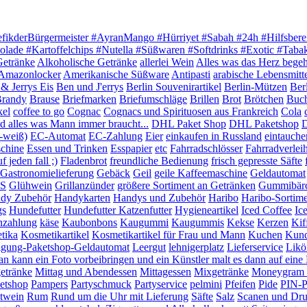
efikderBürgermeister #AyranMango #Hürriyet #Sabah #24h #Hilfsbere
olade #Kartoffelchips #Nutella #Süßwaren #Softdrinks #Exotic #Tab
Getränke
Alkoholische Getränke
allerlei Wein
Alles was das Herz begeh
Amazonlocker
Amerikanische Süßware
Antipasti
arabische Lebensmitt
& Jerrys Eis
Ben und J'errys
Berlin Souvenirartikel
Berlin-Mützen
Ber
randy
Brause
Briefmarken
Briefumschläge
Brillen
Brot
Brötchen
Buc
kel
coffee to go
Cognac
Cognacs und Spirituosen aus Frankreich
Cola
 alles was Mann immer braucht...
DHL Paket Shop
DHL Paketshop
D
-weiß)
EC-Automat
EC-Zahlung
Eier
einkaufen in Russland
eintauche
chine
Essen und Trinken
Esspapier
etc
Fahrradschlösser
Fahrradverlei
 jeden fall ;)
Fladenbrot
freundliche Bedienung
frisch gepresste Säfte
Gastronomielieferung
Gebäck
Geil
geile Kaffeemaschine
Geldautomat
S
Glühwein
Grillanzünder
größere Sortiment an Getränken
Gummibär
dy Zubehör
Handykarten
Handys und Zubehör
Haribo
Haribo-Sortim
gs
Hundefutter
Hundefutter Katzenfutter
Hygieneartikel
Iced Coffee
Ic
nzahlung
käse
Kaubonbons
Kaugummi
Kaugummis
Kekse
Kerzen
Kif
tika
Kosmetikartikel
Kosmetikartikel für Frau und Mann
Kuchen
Kund
igung-Paketshop-Geldautomat
Leergut
lehnigerplatz
Lieferservice
Likö
n kann ein Foto vorbeibringen und ein Künstler malt es dann auf ein
etränke
Mittag und Abendessen
Mittagessen
Mixgetränke
Moneygram G
etshop
Pampers
Partyschmuck
Partyservice
pelmini
Pfeifen
Pide
PIN-P
twein
Rum
Rund um die Uhr mit Lieferung
Säfte
Salz
Scanen und Dr