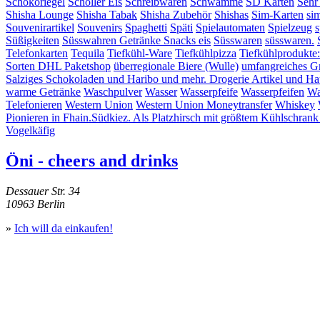
Schokoriegel
Schöller Eis
Schreibwaren
Schwämme
SD Karten
Sehr
Shisha Lounge
Shisha Tabak
Shisha Zubehör
Shishas
Sim-Karten
si
Souvenirartikel
Souvenirs
Spaghetti
Späti
Spielautomaten
Spielzeug
s
Süßigkeiten
Süsswahren Getränke Snacks eis
Süsswaren
süsswaren.
Telefonkarten
Tequila
Tiefkühl-Ware
Tiefkühlpizza
Tiefkühlprodukte
Sorten DHL Paketshop
überregionale Biere (Wulle)
umfangreiches G
Salziges Schokoladen und Haribo und mehr. Drogerie Artikel und Hau
warme Getränke
Waschpulver
Wasser
Wasserpfeife
Wasserpfeifen
Wa
Telefonieren
Western Union
Western Union Moneytransfer
Whiskey
Pionieren in Fhain.Südkiez. Als Platzhirsch mit größtem Kühlschrank
Vogelkäfig
Öni - cheers and drinks
Dessauer Str. 34
10963 Berlin
»
Ich will da einkaufen!