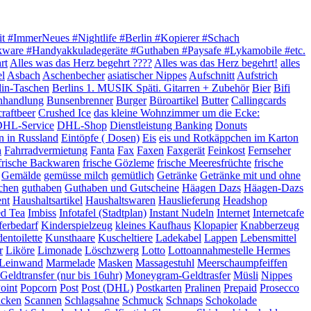
it #ImmerNeues #Nightlife #Berlin #Kopierer #Schach
akware #Handyakkuladegeräte #Guthaben #Paysafe #Lykamobile #etc.
rt
Alles was das Herz begehrt ????
Alles was das Herz begehrt!
alles
el
Asbach
Aschenbecher
asiatischer Nippes
Aufschnitt
Aufstrich
lin-Taschen
Berlins 1. MUSIK Späti. Gitarren + Zubehör
Bier
Bifi
hhandlung
Bunsenbrenner
Burger
Büroartikel
Butter
Callingcards
craftbeer
Crushed Ice
das kleine Wohnzimmer um die Ecke:
HL-Service
DHL-Shop
Dienstleistung Banking
Donuts
n in Russland
Eintöpfe ( Dosen)
Eis
eis und Rotkäppchen im Karton
h
Fahrradvermietung
Fanta
Fax
Faxen
Faxgerät
Feinkost
Fernseher
frische Backwaren
frische Gözleme
frische Meeresfrüchte
frische
Gemälde
gemüsse milch
gemütlich
Getränke
Getränke mit und ohne
chen
guthaben
Guthaben und Gutscheine
Häagen Dazs
Häagen-Dazs
ent
Haushaltsartikel
Haushaltswaren
Hauslieferung
Headshop
ed Tea
Imbiss
Infotafel (Stadtplan)
Instant Nudeln
Internet
Internetcafe
ferbedarf
Kinderspielzeug
kleines Kaufhaus
Klopapier
Knabberzeug
entoilette
Kunsthaare
Kuscheltiere
Ladekabel
Lappen
Lebensmittel
r
Liköre
Limonade
Löschzwerg
Lotto
Lottoannahmestelle Hermes
e Leinwand
Marmelade
Masken
Massagestuhl
Meerschaumpfeiffen
eldtransfer (nur bis 16uhr)
Moneygram-Geldtrasfer
Müsli
Nippes
oint
Popcorn
Post
Post (DHL)
Postkarten
Pralinen
Prepaid
Prosecco
ucken
Scannen
Schlagsahne
Schmuck
Schnaps
Schokolade