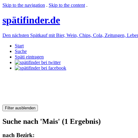
Skip to the navigation
.
Skip to the content
.
späti
finder.de
Den nächsten Spätkauf mit Bier, Wein, Chips, Cola, Zeitungen, Lebensm
Start
Suche
Späti eintragen
Filter ausblenden
Suche nach 'Mais' (1 Ergebnis)
nach Bezirk: