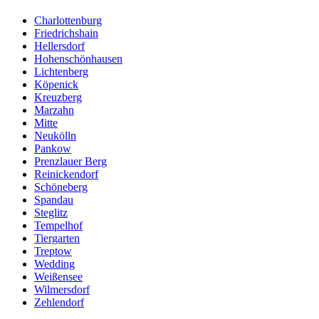
Charlottenburg
Friedrichshain
Hellersdorf
Hohenschönhausen
Lichtenberg
Köpenick
Kreuzberg
Marzahn
Mitte
Neukölln
Pankow
Prenzlauer Berg
Reinickendorf
Schöneberg
Spandau
Steglitz
Tempelhof
Tiergarten
Treptow
Wedding
Weißensee
Wilmersdorf
Zehlendorf