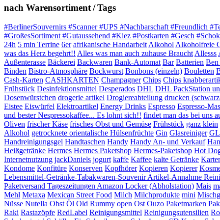
nach Warensortiment / Tags
#BerlinerSouvernirs #Scanner #UPS #Nachbarschaft #Freundlich #T
#GroßesSortiment #Gutaussehend #Kiez #Postkarten #Gesch
#Schok
24h
5 min Terrine
6er
afrikanische Handarbeit
Alkohol
Alkoholfreie 
was das Herz begehrt!!
Alles was man auch zuhause Braucht
Allesss
Außenterasse
Bäckerei
Backwaren
Bank-Automat
Bar
Batterien
Ben 
Binden
Bistro-Atmosphäre
Bockwurst
Bonbons (einzeln)
Bouletten
B
Cash-Karten
CASHKARTEN
Champagner
Chips
Chips knabberarti
Frühstück
Desinfektionsmittel
Desperados
DHL
DHL PackStation und
Dosenwürstchen
drogerie artikel
Drogiereabteilung
drucken (schwarz
Eistee
Eiswürfel
Elektroartikel
Energy Drinks
Espresso
Espresso-Mas
und bester Nespressokaffee... Es lohnt sich!!
findet man das bei uns auf
Oliven
frischer Käse
frisches Obst und Gemüse
Frühstück
ganz klein
Alkohol
getrocknete orientalische Hülsenfrüchte
Gin
Glasreiniger
GL
Handreinigungsgel
Handtaschen
Handy
Handy An- und Verkauf
Han
Heißgetränke
Hermes
Hermes Paketshop
Hermes-Paketshop
Hot Do
Internetnutzung
jackDaniels
jogurt
kaffe
Kaffee
kalte Getränke
Karte
Kondome
Konfitüre
Konserven
Kopfhörer
Kopieren
Kopierer
Kosme
Lebensmittel-Getränke-Tabakwaren-Souvenir Artikel-Annahme Rein
Paketversand Tageszeitungen Amazon Locker (Abholstation)
Mais
ma
Mehl
Metaxa
Mexican Street Food
Milch
Milchprodukte
mini
Mischg
Nüsse
Nutella
Obst
Öl
Old Rummy
open
Ost
Ouzo
Paketmarken
Pak
Raki
Rastazöpfe
RedLabel
Reinigungsmittel
Reinigungsutensilien
Ro