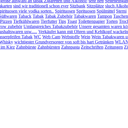
 große auswahl an tabak Zigaretten und Alkohol!
sehr nett
Seiteneinga
mkarten
sind wir traditionell schon ever
Sitzbank
Sitzplätze
sluch Alkoho
pirituosen viele vodka sorten..
Spirituosen
Sprituosen
Spülmittel
Sterni
Süßwaren
Taback
Tabak
Tabak Zubehör
Tabakwaren
Tampon
Taschen
:Pizzen
Tiefkühlwaren
Tierfutter
Tips
Toast
Toilettenpapier
Torten
Troc
row zubehör
Umfangreiches Tabakzubehör
Unsere gesamten waren könn
shaltswaren usw.....
Verkäufer kann mit Ohren und Kehlkopf wackeln
sserpfeifen Tabak
WC
Web Cam
Webstoffe
Wein
Wein Tabakwaren u
Whisky
wichtigster Grundversorger von soft bis hart Getränken
WLAN 
 im Kiez
Zahnbürste
Zahnbürsten
Zahnpasta
Zeitschriften
Zeitungen
Zi