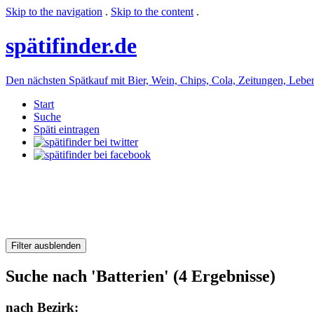
Skip to the navigation
.
Skip to the content
.
späti
finder.de
Den nächsten Spätkauf mit Bier, Wein, Chips, Cola, Zeitungen, Lebensm
Start
Suche
Späti eintragen
Filter ausblenden
Suche nach 'Batterien' (4 Ergebnisse)
nach Bezirk: