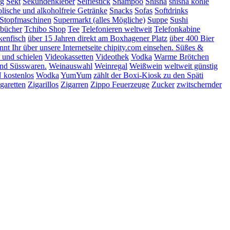
ng
Sekt
Sekundenkleber
Selfiestick
Shampoo
Shisha
shisha kohle
lische und alkoholfreie Getränke
Snacks
Sofas
Softdrinks
Stopfmaschinen
Supermarkt (alles Mögliche)
Suppe
Sushi
bücher
Tchibo Shop
Tee
Telefonieren weltweit
Telefonkabine
kenfisch
über 15 Jahren direkt am Boxhagener Platz
über 400 Bier
t Ihr über unsere Internetseite chipity.com einsehen. Süßes &
 und schielen
Videokassetten
Videothek
Vodka
Warme Brötchen
nd Süsswaren.
Weinauswahl
Weinregal
Weißwein
weltweit günstig
kostenlos
Wodka
YumYum
zählt der Boxi-Kiosk zu den Späti
garetten
Zigarillos
Zigarren
Zippo Feuerzeuge
Zucker
zwitschernder