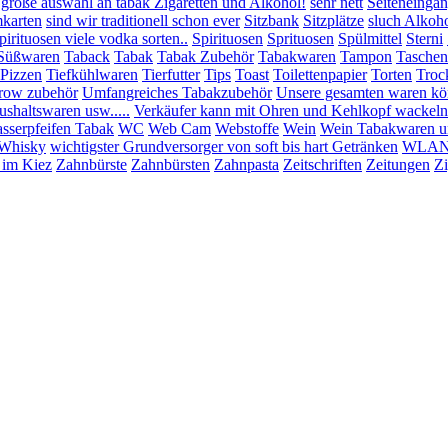
 große auswahl an tabak Zigaretten und Alkohol!
sehr nett
Seiteneinga
mkarten
sind wir traditionell schon ever
Sitzbank
Sitzplätze
sluch Alkoho
pirituosen viele vodka sorten..
Spirituosen
Sprituosen
Spülmittel
Sterni
Süßwaren
Taback
Tabak
Tabak Zubehör
Tabakwaren
Tampon
Taschen
:Pizzen
Tiefkühlwaren
Tierfutter
Tips
Toast
Toilettenpapier
Torten
Troc
row zubehör
Umfangreiches Tabakzubehör
Unsere gesamten waren könn
shaltswaren usw.....
Verkäufer kann mit Ohren und Kehlkopf wackeln
sserpfeifen Tabak
WC
Web Cam
Webstoffe
Wein
Wein Tabakwaren u
Whisky
wichtigster Grundversorger von soft bis hart Getränken
WLAN 
 im Kiez
Zahnbürste
Zahnbürsten
Zahnpasta
Zeitschriften
Zeitungen
Zi