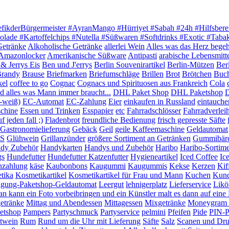
efikderBürgermeister #AyranMango #Hürriyet #Sabah #24h #Hilfsbere
olade #Kartoffelchips #Nutella #Süßwaren #Softdrinks #Exotic #Tab
Getränke
Alkoholische Getränke
allerlei Wein
Alles was das Herz begeh
Amazonlocker
Amerikanische Süßware
Antipasti
arabische Lebensmitt
& Jerrys Eis
Ben und J'errys
Berlin Souvenirartikel
Berlin-Mützen
Ber
randy
Brause
Briefmarken
Briefumschläge
Brillen
Brot
Brötchen
Buc
kel
coffee to go
Cognac
Cognacs und Spirituosen aus Frankreich
Cola
 alles was Mann immer braucht...
DHL Paket Shop
DHL Paketshop
D
-weiß)
EC-Automat
EC-Zahlung
Eier
einkaufen in Russland
eintauche
chine
Essen und Trinken
Esspapier
etc
Fahrradschlösser
Fahrradverlei
 jeden fall ;)
Fladenbrot
freundliche Bedienung
frisch gepresste Säfte
Gastronomielieferung
Gebäck
Geil
geile Kaffeemaschine
Geldautomat
S
Glühwein
Grillanzünder
größere Sortiment an Getränken
Gummibär
dy Zubehör
Handykarten
Handys und Zubehör
Haribo
Haribo-Sortim
gs
Hundefutter
Hundefutter Katzenfutter
Hygieneartikel
Iced Coffee
Ic
nzahlung
käse
Kaubonbons
Kaugummi
Kaugummis
Kekse
Kerzen
Kif
tika
Kosmetikartikel
Kosmetikartikel für Frau und Mann
Kuchen
Kund
igung-Paketshop-Geldautomat
Leergut
lehnigerplatz
Lieferservice
Likö
n kann ein Foto vorbeibringen und ein Künstler malt es dann auf ein
etränke
Mittag und Abendessen
Mittagessen
Mixgetränke
Moneygram G
etshop
Pampers
Partyschmuck
Partyservice
pelmini
Pfeifen
Pide
PIN-P
twein
Rum
Rund um die Uhr mit Lieferung
Säfte
Salz
Scanen und Dr