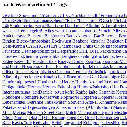
nach Warensortiment / Tags
#BerlinerSouvernirs #Scanner #UPS #Nachbarschaft #Freundlich #T
#GroßesSortiment #Gutaussehend #Kiez #Postkarten #Gesch
#Schok
24h
5 min Terrine
6er
afrikanische Handarbeit
Alkohol
Alkoholfreie 
was das Herz begehrt!!
Alles was man auch zuhause Braucht
Allesss
Außenterasse
Bäckerei
Backwaren
Bank-Automat
Bar
Batterien
Ben 
Binden
Bistro-Atmosphäre
Bockwurst
Bonbons (einzeln)
Bouletten
B
Cash-Karten
CASHKARTEN
Champagner
Chips
Chips knabberarti
Frühstück
Desinfektionsmittel
Desperados
DHL
DHL PackStation und
Dosenwürstchen
drogerie artikel
Drogiereabteilung
drucken (schwarz
Eistee
Eiswürfel
Elektroartikel
Energy Drinks
Espresso
Espresso-Mas
und bester Nespressokaffee... Es lohnt sich!!
findet man das bei uns auf
Oliven
frischer Käse
frisches Obst und Gemüse
Frühstück
ganz klein
Alkohol
getrocknete orientalische Hülsenfrüchte
Gin
Glasreiniger
GL
Handreinigungsgel
Handtaschen
Handy
Handy An- und Verkauf
Han
Heißgetränke
Hermes
Hermes Paketshop
Hermes-Paketshop
Hot Do
Internetnutzung
jackDaniels
jogurt
kaffe
Kaffee
kalte Getränke
Karte
Kondome
Konfitüre
Konserven
Kopfhörer
Kopieren
Kopierer
Kosme
Lebensmittel-Getränke-Tabakwaren-Souvenir Artikel-Annahme Rein
Paketversand Tageszeitungen Amazon Locker (Abholstation)
Mais
ma
Mehl
Metaxa
Mexican Street Food
Milch
Milchprodukte
mini
Mischg
Nüsse
Nutella
Obst
Öl
Old Rummy
open
Ost
Ouzo
Paketmarken
Pak
Raki
Rastazöpfe
RedLabel
Reinigungsmittel
Reinigungsutensilien
Ro