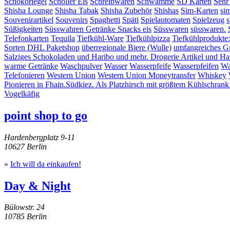
Schokoriegel
Schöller Eis
Schreibwaren
Schwämme
SD Karten
Sehr
Shisha Lounge
Shisha Tabak
Shisha Zubehör
Shishas
Sim-Karten
si
Souvenirartikel
Souvenirs
Spaghetti
Späti
Spielautomaten
Spielzeug
s
Süßigkeiten
Süsswahren Getränke Snacks eis
Süsswaren
süsswaren.
Telefonkarten
Tequila
Tiefkühl-Ware
Tiefkühlpizza
Tiefkühlprodukte
Sorten DHL Paketshop
überregionale Biere (Wulle)
umfangreiches G
Salziges Schokoladen und Haribo und mehr. Drogerie Artikel und Hau
warme Getränke
Waschpulver
Wasser
Wasserpfeife
Wasserpfeifen
Wa
Telefonieren
Western Union
Western Union Moneytransfer
Whiskey
Pionieren in Fhain.Südkiez. Als Platzhirsch mit größtem Kühlschrank
Vogelkäfig
point shop to go
Hardenbergplatz 9-11
10627 Berlin
»
Ich will da einkaufen!
Day & Night
Bülowstr. 24
10785 Berlin