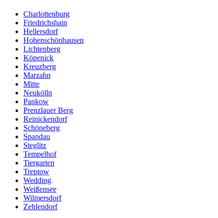
Charlottenburg
Friedrichshain
Hellersdorf
Hohenschönhausen
Lichtenberg
Köpenick
Kreuzberg
Marzahn
Mitte
Neukölln
Pankow
Prenzlauer Berg
Reinickendorf
Schöneberg
Spandau
Steglitz
Tempelhof
Tiergarten
Treptow
Wedding
Weißensee
Wilmersdorf
Zehlendorf