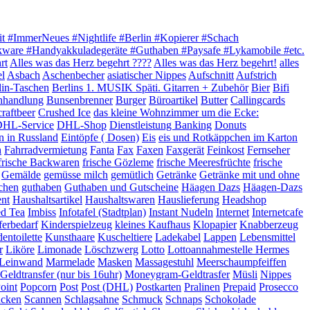
it #ImmerNeues #Nightlife #Berlin #Kopierer #Schach
akware #Handyakkuladegeräte #Guthaben #Paysafe #Lykamobile #etc.
rt
Alles was das Herz begehrt ????
Alles was das Herz begehrt!
alles
el
Asbach
Aschenbecher
asiatischer Nippes
Aufschnitt
Aufstrich
lin-Taschen
Berlins 1. MUSIK Späti. Gitarren + Zubehör
Bier
Bifi
hhandlung
Bunsenbrenner
Burger
Büroartikel
Butter
Callingcards
craftbeer
Crushed Ice
das kleine Wohnzimmer um die Ecke:
HL-Service
DHL-Shop
Dienstleistung Banking
Donuts
n in Russland
Eintöpfe ( Dosen)
Eis
eis und Rotkäppchen im Karton
h
Fahrradvermietung
Fanta
Fax
Faxen
Faxgerät
Feinkost
Fernseher
frische Backwaren
frische Gözleme
frische Meeresfrüchte
frische
Gemälde
gemüsse milch
gemütlich
Getränke
Getränke mit und ohne
chen
guthaben
Guthaben und Gutscheine
Häagen Dazs
Häagen-Dazs
ent
Haushaltsartikel
Haushaltswaren
Hauslieferung
Headshop
ed Tea
Imbiss
Infotafel (Stadtplan)
Instant Nudeln
Internet
Internetcafe
ferbedarf
Kinderspielzeug
kleines Kaufhaus
Klopapier
Knabberzeug
entoilette
Kunsthaare
Kuscheltiere
Ladekabel
Lappen
Lebensmittel
r
Liköre
Limonade
Löschzwerg
Lotto
Lottoannahmestelle Hermes
e Leinwand
Marmelade
Masken
Massagestuhl
Meerschaumpfeiffen
eldtransfer (nur bis 16uhr)
Moneygram-Geldtrasfer
Müsli
Nippes
oint
Popcorn
Post
Post (DHL)
Postkarten
Pralinen
Prepaid
Prosecco
ucken
Scannen
Schlagsahne
Schmuck
Schnaps
Schokolade