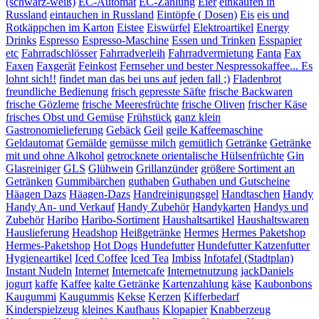
(schwarz-weiß)
EC-Automat
EC-Zahlung
Eier
einkaufen in
Russland
eintauchen in Russland
Eintöpfe ( Dosen)
Eis
eis und
Rotkäppchen im Karton
Eistee
Eiswürfel
Elektroartikel
Energy
Drinks
Espresso
Espresso-Maschine
Essen und Trinken
Esspapier
etc
Fahrradschlösser
Fahrradverleih
Fahrradvermietung
Fanta
Fax
Faxen
Faxgerät
Feinkost
Fernseher und bester Nespressokaffee... Es
lohnt sich!!
findet man das bei uns auf jeden fall ;)
Fladenbrot
freundliche Bedienung
frisch gepresste Säfte
frische Backwaren
frische Gözleme
frische Meeresfrüchte
frische Oliven
frischer Käse
frisches Obst und Gemüse
Frühstück
ganz klein
Gastronomielieferung
Gebäck
Geil
geile Kaffeemaschine
Geldautomat
Gemälde
gemüsse milch
gemütlich
Getränke
Getränke
mit und ohne Alkohol
getrocknete orientalische Hülsenfrüchte
Gin
Glasreiniger
GLS
Glühwein
Grillanzünder
größere Sortiment an
Getränken
Gummibärchen
guthaben
Guthaben und Gutscheine
Häagen Dazs
Häagen-Dazs
Handreinigungsgel
Handtaschen
Handy
Handy An- und Verkauf
Handy Zubehör
Handykarten
Handys und
Zubehör
Haribo
Haribo-Sortiment
Haushaltsartikel
Haushaltswaren
Hauslieferung
Headshop
Heißgetränke
Hermes
Hermes Paketshop
Hermes-Paketshop
Hot Dogs
Hundefutter
Hundefutter Katzenfutter
Hygieneartikel
Iced Coffee
Iced Tea
Imbiss
Infotafel (Stadtplan)
Instant Nudeln
Internet
Internetcafe
Internetnutzung
jackDaniels
jogurt
kaffe
Kaffee
kalte Getränke
Kartenzahlung
käse
Kaubonbons
Kaugummi
Kaugummis
Kekse
Kerzen
Kifferbedarf
Kinderspielzeug
kleines Kaufhaus
Klopapier
Knabberzeug