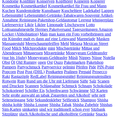
Kondome
Konfitüre
Konserven
Kopfhörer
Kopieren
Kopierer
Kosmetika
Kosmetikartikel
Kosmetikartikel für Frau und Mann
Kuchen
Kundentoilette
Kunsthaare
Kuscheltiere
Ladekabel
Lappen
Lebensmittel
Lebensmittel-Getränke-Tabakwaren-Souvenir Artikel-
Annahme Reinigung-Paketshop-Geldautomat
Leergut
lehnigerplatz
Lieferservice
Likör
Liköre
Limonade
Löschzwerg
Lotto
Lottoannahmestelle Hermes Paketversand Tageszeitungen Amazon
Locker (Abholstation)
Mais
man kann ein Foto vorbeibringen und
ein Künstler malt es dann auf eine Leinwand
Marmelade
Masken
Massagestuhl
Meerschaumpfeiffen
Mehl
Metaxa
Mexican Street
Food
Milch
Milchprodukte
mini
Mischgetränke
Mittag und
Abendessen
Mittagessen
Mixgetränke
Moneygram Geldtransfer
(nur bis 16uhr)
Moneygram-Geldtrasfer
Müsli
Nippes
Nüsse
Nutella
Obst
Öl
Old Rummy
open
Ost
Ouzo
Paketmarken
Paketshop
Pampers
Partyschmuck
Partyservice
pelmini
Pfeifen
Pide
PIN-Point
Popcorn
Post
Post (DHL)
Postkarten
Pralinen
Prepaid
Prosecco
Raki
Rastazöpfe
RedLabel
Reinigungsmittel
Reinigungsutensilien
Rotwein
Rum
Rund um die Uhr mit Lieferung
Säfte
Salz
Scanen
und Drucken
Scannen
Schlagsahne
Schmuck
Schnaps
Schokolade
Schokoriegel
Schöller Eis
Schreibwaren
Schwämme
SD Karten
Sehr große auswahl an tabak Zigaretten und Alkohol!
sehr nett
Seiteneingang
Sekt
Sekundenkleber
Selfiestick
Shampoo
Shisha
shisha kohle
Shisha Lounge
Shisha Tabak
Shisha Zubehör
Shishas
Sim-Karten
simkarten
sind wir traditionell schon ever
Sitzbank
Sitzplätze
sluch Alkoholische und alkoholfreie Getränke
Snacks