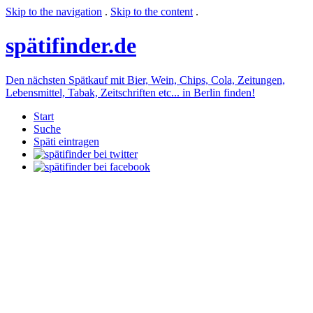
Skip to the navigation
.
Skip to the content
.
späti
finder.de
Den nächsten Spätkauf mit Bier, Wein, Chips, Cola, Zeitungen,
Lebensmittel, Tabak, Zeitschriften etc... in Berlin finden!
Start
Suche
Späti eintragen