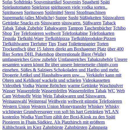
Sofas
Softdrinks
Souvenirartikel
Souvenirs
Spaghetti
Späti
Spielautomaten
Spielzeug
spirituosen viele vodka sorten..
Spirituosen
Sprituosen
Spülmittel
Sterni
Stopfmaschinen
Supermarkt (alles Mögliche)
Suppe
Sushi
Süßigkeiten
Süsswahren
Getränke Snacks eis
Süsswaren
süsswaren.
Süßwaren
Taback
Tabak
Tabak Zubehör
Tabakwaren
Tampon
Taschenbücher
Tchibo
Shop
Tee
Telefonieren weltweit
Telefonkabine
Telefonkarten
Tequila
Tiefkühl-Ware
Tiefkühlpizza
Tiefkühlprodukte:Pizzen
Tiefkühlwaren
Tierfutter
Tips
Toast
Toilettenpapier
Torten
Trockenfisch
über 15 Jahren direkt am Boxhagener Platz
über 400
Bier Sorten DHL Paketshop
überregionale Biere (Wulle)
umfangreiches Grow zubehör
Umfangreiches Tabakzubehör
Unsere
gesamten waren könnt Ihr über unsere Internetseite chipity.com
einsehen. Süßes & Salziges Schokoladen und Haribo und mehr.
Drogerie Artikel und Haushaltswaren usw.....
Verkäufer kann mit
Ohren und Kehlkopf wackeln und schielen
Videokassetten
Videothek
Vodka
Warme Brötchen
warme Getränke
Waschpulver
Wasser
Wasserpfeife
Wasserpfeifen
Wasserpfeifen Tabak
WC
Web
Cam
Webstoffe
Wein
Wein Tabakwaren und Süsswaren.
Weinauswahl
Weinregal
Weißwein
weltweit günstig Telefonieren
Western Union
Western Union Moneytransfer
Whiskey
Whisky
wichtigster Grundversorger von soft bis hart Getränken
WLAN
kostenlos
Wodka
YumYum
zählt der Boxi-Kiosk zu den Späti
Pionieren in Fhain.Südkiez. Als Platzhirsch mit größtem
Kühlschrank im Kiez
Zahnbürste
Zahnbürsten
Zahnpasta