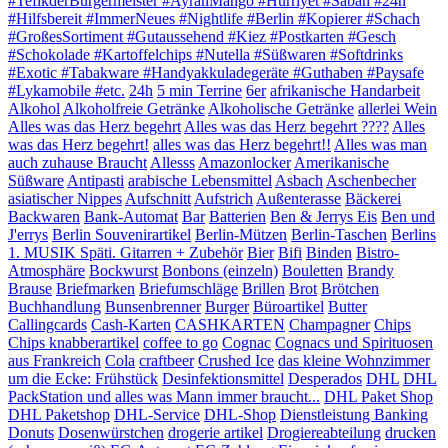
#TefikderBürgermeister #AyranMango #Hürriyet #Sabah #24h
#Hilfsbereit #ImmerNeues #Nightlife #Berlin #Kopierer #Schach
#GroßesSortiment #Gutaussehend #Kiez #Postkarten #Gesch
#Schokolade #Kartoffelchips #Nutella #Süßwaren #Softdrinks
#Exotic #Tabakware #Handyakkuladegeräte #Guthaben #Paysafe
#Lykamobile #etc.
24h
5 min Terrine
6er
afrikanische Handarbeit
Alkohol
Alkoholfreie Getränke
Alkoholische Getränke
allerlei Wein
Alles was das Herz begehrt
Alles was das Herz begehrt ????
Alles
was das Herz begehrt!
alles was das Herz begehrt!!
Alles was man
auch zuhause Braucht
Allesss
Amazonlocker
Amerikanische
Süßware
Antipasti
arabische Lebensmittel
Asbach
Aschenbecher
asiatischer Nippes
Aufschnitt
Aufstrich
Außenterasse
Bäckerei
Backwaren
Bank-Automat
Bar
Batterien
Ben & Jerrys Eis
Ben und
J'errys
Berlin Souvenirartikel
Berlin-Mützen
Berlin-Taschen
Berlins
1. MUSIK Späti. Gitarren + Zubehör
Bier
Bifi
Binden
Bistro-
Atmosphäre
Bockwurst
Bonbons (einzeln)
Bouletten
Brandy
Brause
Briefmarken
Briefumschläge
Brillen
Brot
Brötchen
Buchhandlung
Bunsenbrenner
Burger
Büroartikel
Butter
Callingcards
Cash-Karten
CASHKARTEN
Champagner
Chips
Chips knabberartikel
coffee to go
Cognac
Cognacs und Spirituosen
aus Frankreich
Cola
craftbeer
Crushed Ice
das kleine Wohnzimmer
um die Ecke: Frühstück
Desinfektionsmittel
Desperados
DHL
DHL
PackStation und alles was Mann immer braucht...
DHL Paket Shop
DHL Paketshop
DHL-Service
DHL-Shop
Dienstleistung Banking
Donuts
Dosenwürstchen
drogerie artikel
Drogiereabteilung
drucken