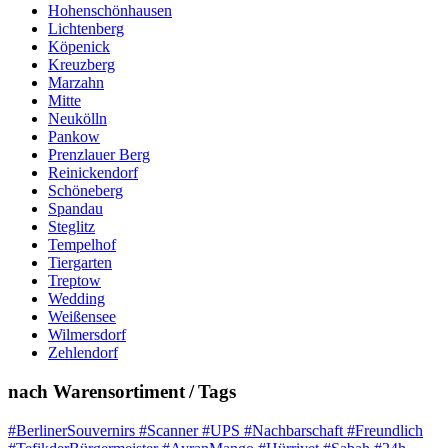
Hohenschönhausen
Lichtenberg
Köpenick
Kreuzberg
Marzahn
Mitte
Neukölln
Pankow
Prenzlauer Berg
Reinickendorf
Schöneberg
Spandau
Steglitz
Tempelhof
Tiergarten
Treptow
Wedding
Weißensee
Wilmersdorf
Zehlendorf
nach Warensortiment / Tags
#BerlinerSouvernirs #Scanner #UPS #Nachbarschaft #Freundlich