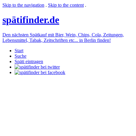
Skip to the navigation
.
Skip to the content
.
späti
finder.de
Den nächsten Spätkauf mit Bier, Wein, Chips, Cola, Zeitungen,
Lebensmittel, Tabak, Zeitschriften etc... in Berlin finden!
Start
Suche
Späti eintragen