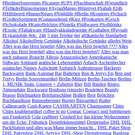
#BerlinerSouvernirs #Scanner #UPS #Nachbarschaft #Freundlich
#TefikderBürgermeister #AyranMango #Hürriyet #Sabah #24h
#Hilfsbereit #ImmerNeues #Nightlife #Berlin #Kopierer #Schach
#GroßesSortiment #Gutaussehend #Kiez #Postkarten #Gesch
#Schokolade #Kartoffelchips #Nutella #Süßwaren #Softdrinks
#Exotic #Tabakware #Handyakkuladegeräte #Guthaben #Paysafe
#Lykamobile #etc.
24h
5 min Terrine
6er
afrikanische Handarbeit
Alkohol
Alkoholfreie Getränke
Alkoholische Getränke
allerlei Wein
Alles was das Herz begehrt
Alles was das Herz begehrt ????
Alles
was das Herz begehrt!
alles was das Herz begehrt!!
Alles was man
auch zuhause Braucht
Allesss
Amazonlocker
Amerikanische
Süßware
Antipasti
arabische Lebensmittel
Asbach
Aschenbecher
asiatischer Nippes
Aufschnitt
Aufstrich
Außenterasse
Bäckerei
Backwaren
Bank-Automat
Bar
Batterien
Ben & Jerrys Eis
Ben und
J'errys
Berlin Souvenirartikel
Berlin-Mützen
Berlin-Taschen
Berlins
1. MUSIK Späti. Gitarren + Zubehör
Bier
Bifi
Binden
Bistro-
Atmosphäre
Bockwurst
Bonbons (einzeln)
Bouletten
Brandy
Brause
Briefmarken
Briefumschläge
Brillen
Brot
Brötchen
Buchhandlung
Bunsenbrenner
Burger
Büroartikel
Butter
Callingcards
Cash-Karten
CASHKARTEN
Champagner
Chips
Chips knabberartikel
coffee to go
Cognac
Cognacs und Spirituosen
aus Frankreich
Cola
craftbeer
Crushed Ice
das kleine Wohnzimmer
um die Ecke: Frühstück
Desinfektionsmittel
Desperados
DHL
DHL
PackStation und alles was Mann immer braucht...
DHL Paket Shop
DHL Paketshop
DHL-Service
DHL-Shop
Dienstleistung Banking