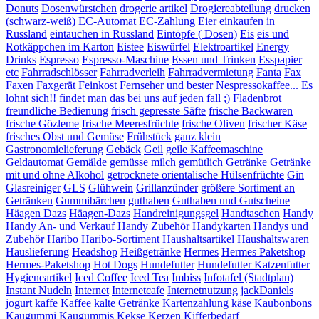
Donuts
Dosenwürstchen
drogerie artikel
Drogiereabteilung
drucken
(schwarz-weiß)
EC-Automat
EC-Zahlung
Eier
einkaufen in
Russland
eintauchen in Russland
Eintöpfe ( Dosen)
Eis
eis und
Rotkäppchen im Karton
Eistee
Eiswürfel
Elektroartikel
Energy
Drinks
Espresso
Espresso-Maschine
Essen und Trinken
Esspapier
etc
Fahrradschlösser
Fahrradverleih
Fahrradvermietung
Fanta
Fax
Faxen
Faxgerät
Feinkost
Fernseher und bester Nespressokaffee... Es
lohnt sich!!
findet man das bei uns auf jeden fall ;)
Fladenbrot
freundliche Bedienung
frisch gepresste Säfte
frische Backwaren
frische Gözleme
frische Meeresfrüchte
frische Oliven
frischer Käse
frisches Obst und Gemüse
Frühstück
ganz klein
Gastronomielieferung
Gebäck
Geil
geile Kaffeemaschine
Geldautomat
Gemälde
gemüsse milch
gemütlich
Getränke
Getränke
mit und ohne Alkohol
getrocknete orientalische Hülsenfrüchte
Gin
Glasreiniger
GLS
Glühwein
Grillanzünder
größere Sortiment an
Getränken
Gummibärchen
guthaben
Guthaben und Gutscheine
Häagen Dazs
Häagen-Dazs
Handreinigungsgel
Handtaschen
Handy
Handy An- und Verkauf
Handy Zubehör
Handykarten
Handys und
Zubehör
Haribo
Haribo-Sortiment
Haushaltsartikel
Haushaltswaren
Hauslieferung
Headshop
Heißgetränke
Hermes
Hermes Paketshop
Hermes-Paketshop
Hot Dogs
Hundefutter
Hundefutter Katzenfutter
Hygieneartikel
Iced Coffee
Iced Tea
Imbiss
Infotafel (Stadtplan)
Instant Nudeln
Internet
Internetcafe
Internetnutzung
jackDaniels
jogurt
kaffe
Kaffee
kalte Getränke
Kartenzahlung
käse
Kaubonbons
Kaugummi
Kaugummis
Kekse
Kerzen
Kifferbedarf