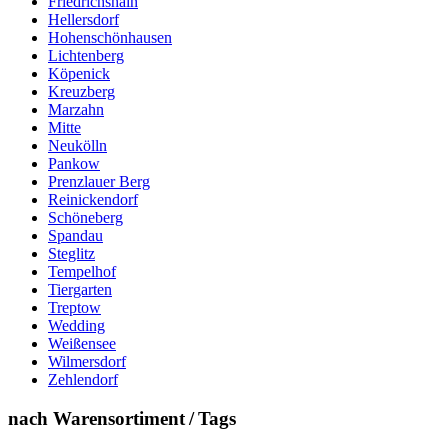
Friedrichshain
Hellersdorf
Hohenschönhausen
Lichtenberg
Köpenick
Kreuzberg
Marzahn
Mitte
Neukölln
Pankow
Prenzlauer Berg
Reinickendorf
Schöneberg
Spandau
Steglitz
Tempelhof
Tiergarten
Treptow
Wedding
Weißensee
Wilmersdorf
Zehlendorf
nach Warensortiment / Tags