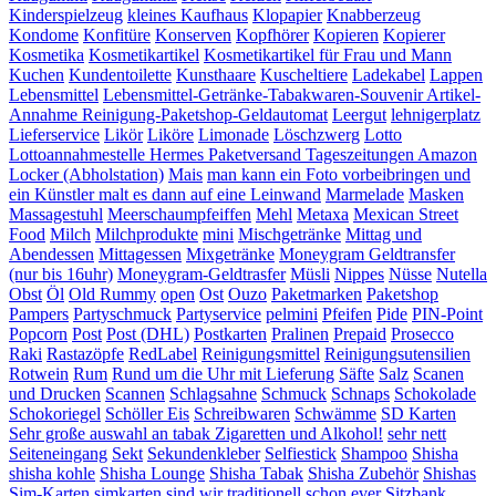
Kinderspielzeug
kleines Kaufhaus
Klopapier
Knabberzeug
Kondome
Konfitüre
Konserven
Kopfhörer
Kopieren
Kopierer
Kosmetika
Kosmetikartikel
Kosmetikartikel für Frau und Mann
Kuchen
Kundentoilette
Kunsthaare
Kuscheltiere
Ladekabel
Lappen
Lebensmittel
Lebensmittel-Getränke-Tabakwaren-Souvenir Artikel-
Annahme Reinigung-Paketshop-Geldautomat
Leergut
lehnigerplatz
Lieferservice
Likör
Liköre
Limonade
Löschzwerg
Lotto
Lottoannahmestelle Hermes Paketversand Tageszeitungen Amazon
Locker (Abholstation)
Mais
man kann ein Foto vorbeibringen und
ein Künstler malt es dann auf eine Leinwand
Marmelade
Masken
Massagestuhl
Meerschaumpfeiffen
Mehl
Metaxa
Mexican Street
Food
Milch
Milchprodukte
mini
Mischgetränke
Mittag und
Abendessen
Mittagessen
Mixgetränke
Moneygram Geldtransfer
(nur bis 16uhr)
Moneygram-Geldtrasfer
Müsli
Nippes
Nüsse
Nutella
Obst
Öl
Old Rummy
open
Ost
Ouzo
Paketmarken
Paketshop
Pampers
Partyschmuck
Partyservice
pelmini
Pfeifen
Pide
PIN-Point
Popcorn
Post
Post (DHL)
Postkarten
Pralinen
Prepaid
Prosecco
Raki
Rastazöpfe
RedLabel
Reinigungsmittel
Reinigungsutensilien
Rotwein
Rum
Rund um die Uhr mit Lieferung
Säfte
Salz
Scanen
und Drucken
Scannen
Schlagsahne
Schmuck
Schnaps
Schokolade
Schokoriegel
Schöller Eis
Schreibwaren
Schwämme
SD Karten
Sehr große auswahl an tabak Zigaretten und Alkohol!
sehr nett
Seiteneingang
Sekt
Sekundenkleber
Selfiestick
Shampoo
Shisha
shisha kohle
Shisha Lounge
Shisha Tabak
Shisha Zubehör
Shishas
Sim-Karten
simkarten
sind wir traditionell schon ever
Sitzbank