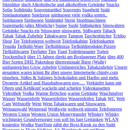
Sitzplätze
sluch Alkoholische und alkoholfreie Getränke
Snacks
Sofas
Softdrinks
Souvenirartikel
Souvenirs
Spaghetti
Späti
Spielautomaten
Spielzeug
spirituosen viele vodka sorten..
Spirituosen
Sprituosen
Spülmittel
Sterni
Stopfmaschinen
Supermarkt (alles Mögliche)
Suppe
Sushi
Süßigkeiten
Süsswahren
Getränke Snacks eis
Süsswaren
süsswaren.
Süßwaren
Taback
Tabak
Tabak Zubehör
Tabakwaren
Tampon
Taschenbücher
Tchibo
Shop
Tee
Telefonieren weltweit
Telefonkabine
Telefonkarten
Tequila
Tiefkühl-Ware
Tiefkühlpizza
Tiefkühlprodukte:Pizzen
Tiefkühlwaren
Tierfutter
Tips
Toast
Toilettenpapier
Torten
Trockenfisch
über 15 Jahren direkt am Boxhagener Platz
über 400
Bier Sorten DHL Paketshop
überregionale Biere (Wulle)
umfangreiches Grow zubehör
Umfangreiches Tabakzubehör
Unsere
gesamten waren könnt Ihr über unsere Internetseite chipity.com
einsehen. Süßes & Salziges Schokoladen und Haribo und mehr.
Drogerie Artikel und Haushaltswaren usw.....
Verkäufer kann mit
Ohren und Kehlkopf wackeln und schielen
Videokassetten
Videothek
Vodka
Warme Brötchen
warme Getränke
Waschpulver
Wasser
Wasserpfeife
Wasserpfeifen
Wasserpfeifen Tabak
WC
Web
Cam
Webstoffe
Wein
Wein Tabakwaren und Süsswaren.
Weinauswahl
Weinregal
Weißwein
weltweit günstig Telefonieren
Western Union
Western Union Moneytransfer
Whiskey
Whisky
wichtigster Grundversorger von soft bis hart Getränken
WLAN
kostenlos
Wodka
YumYum
zählt der Boxi-Kiosk zu den Späti
Pionieren in Fhain.Südkiez. Als Platzhirsch mit größtem