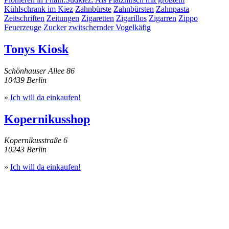
Kühlschrank im Kiez
Zahnbürste
Zahnbürsten
Zahnpasta
Zeitschriften
Zeitungen
Zigaretten
Zigarillos
Zigarren
Zippo
Feuerzeuge
Zucker
zwitschernder Vogelkäfig
Tonys Kiosk
Schönhauser Allee 86
10439 Berlin
»
Ich will da einkaufen!
Kopernikusshop
Kopernikusstraße 6
10243 Berlin
»
Ich will da einkaufen!