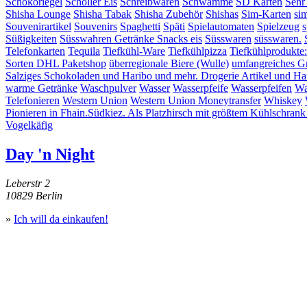
Schokoriegel
Schöller Eis
Schreibwaren
Schwämme
SD Karten
Sehr
Shisha Lounge
Shisha Tabak
Shisha Zubehör
Shishas
Sim-Karten
si
Souvenirartikel
Souvenirs
Spaghetti
Späti
Spielautomaten
Spielzeug
s
Süßigkeiten
Süsswahren Getränke Snacks eis
Süsswaren
süsswaren.
Telefonkarten
Tequila
Tiefkühl-Ware
Tiefkühlpizza
Tiefkühlprodukte
Sorten DHL Paketshop
überregionale Biere (Wulle)
umfangreiches G
Salziges Schokoladen und Haribo und mehr. Drogerie Artikel und Hau
warme Getränke
Waschpulver
Wasser
Wasserpfeife
Wasserpfeifen
Wa
Telefonieren
Western Union
Western Union Moneytransfer
Whiskey
Pionieren in Fhain.Südkiez. Als Platzhirsch mit größtem Kühlschrank
Vogelkäfig
Day 'n Night
Leberstr 2
10829 Berlin
»
Ich will da einkaufen!