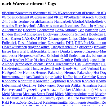
nach Warensortiment / Tags
#BerlinerSouvernirs #Scanner #UPS #Nachbarschaft #Freundlich #T
#GroßesSortiment #Gutaussehend #Kiez #Postkarten #Gesch
#Schok
24h
5 min Terrine
6er
afrikanische Handarbeit
Alkohol
Alkoholfreie 
was das Herz begehrt!!
Alles was man auch zuhause Braucht
Allesss
Außenterasse
Bäckerei
Backwaren
Bank-Automat
Bar
Batterien
Ben 
Binden
Bistro-Atmosphäre
Bockwurst
Bonbons (einzeln)
Bouletten
B
Cash-Karten
CASHKARTEN
Champagner
Chips
Chips knabberarti
Frühstück
Desinfektionsmittel
Desperados
DHL
DHL PackStation und
Dosenwürstchen
drogerie artikel
Drogiereabteilung
drucken (schwarz
Eistee
Eiswürfel
Elektroartikel
Energy Drinks
Espresso
Espresso-Mas
und bester Nespressokaffee... Es lohnt sich!!
findet man das bei uns auf
Oliven
frischer Käse
frisches Obst und Gemüse
Frühstück
ganz klein
Alkohol
getrocknete orientalische Hülsenfrüchte
Gin
Glasreiniger
GL
Handreinigungsgel
Handtaschen
Handy
Handy An- und Verkauf
Han
Heißgetränke
Hermes
Hermes Paketshop
Hermes-Paketshop
Hot Do
Internetnutzung
jackDaniels
jogurt
kaffe
Kaffee
kalte Getränke
Karte
Kondome
Konfitüre
Konserven
Kopfhörer
Kopieren
Kopierer
Kosme
Lebensmittel-Getränke-Tabakwaren-Souvenir Artikel-Annahme Rein
Paketversand Tageszeitungen Amazon Locker (Abholstation)
Mais
ma
Mehl
Metaxa
Mexican Street Food
Milch
Milchprodukte
mini
Mischg
Nüsse
Nutella
Obst
Öl
Old Rummy
open
Ost
Ouzo
Paketmarken
Pak
Raki
Rastazöpfe
RedLabel
Reinigungsmittel
Reinigungsutensilien
Ro