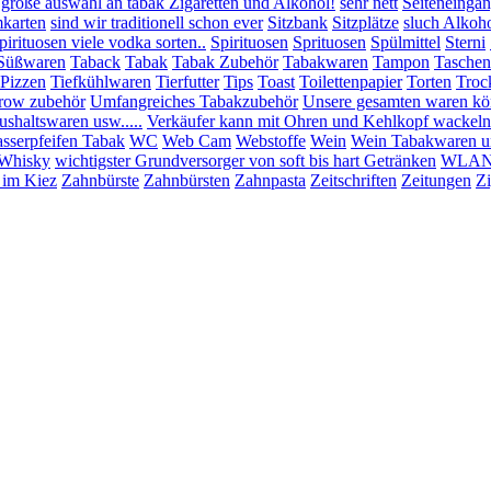
 große auswahl an tabak Zigaretten und Alkohol!
sehr nett
Seiteneinga
mkarten
sind wir traditionell schon ever
Sitzbank
Sitzplätze
sluch Alkoho
pirituosen viele vodka sorten..
Spirituosen
Sprituosen
Spülmittel
Sterni
Süßwaren
Taback
Tabak
Tabak Zubehör
Tabakwaren
Tampon
Taschen
:Pizzen
Tiefkühlwaren
Tierfutter
Tips
Toast
Toilettenpapier
Torten
Troc
row zubehör
Umfangreiches Tabakzubehör
Unsere gesamten waren könn
shaltswaren usw.....
Verkäufer kann mit Ohren und Kehlkopf wackeln
sserpfeifen Tabak
WC
Web Cam
Webstoffe
Wein
Wein Tabakwaren u
Whisky
wichtigster Grundversorger von soft bis hart Getränken
WLAN 
 im Kiez
Zahnbürste
Zahnbürsten
Zahnpasta
Zeitschriften
Zeitungen
Zi