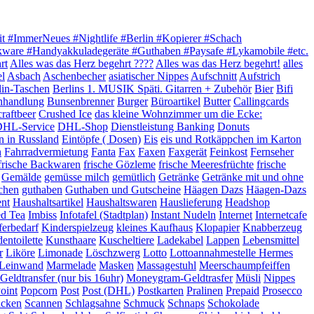
it #ImmerNeues #Nightlife #Berlin #Kopierer #Schach
akware #Handyakkuladegeräte #Guthaben #Paysafe #Lykamobile #etc.
rt
Alles was das Herz begehrt ????
Alles was das Herz begehrt!
alles
el
Asbach
Aschenbecher
asiatischer Nippes
Aufschnitt
Aufstrich
lin-Taschen
Berlins 1. MUSIK Späti. Gitarren + Zubehör
Bier
Bifi
hhandlung
Bunsenbrenner
Burger
Büroartikel
Butter
Callingcards
craftbeer
Crushed Ice
das kleine Wohnzimmer um die Ecke:
HL-Service
DHL-Shop
Dienstleistung Banking
Donuts
n in Russland
Eintöpfe ( Dosen)
Eis
eis und Rotkäppchen im Karton
h
Fahrradvermietung
Fanta
Fax
Faxen
Faxgerät
Feinkost
Fernseher
frische Backwaren
frische Gözleme
frische Meeresfrüchte
frische
Gemälde
gemüsse milch
gemütlich
Getränke
Getränke mit und ohne
chen
guthaben
Guthaben und Gutscheine
Häagen Dazs
Häagen-Dazs
ent
Haushaltsartikel
Haushaltswaren
Hauslieferung
Headshop
ed Tea
Imbiss
Infotafel (Stadtplan)
Instant Nudeln
Internet
Internetcafe
ferbedarf
Kinderspielzeug
kleines Kaufhaus
Klopapier
Knabberzeug
entoilette
Kunsthaare
Kuscheltiere
Ladekabel
Lappen
Lebensmittel
r
Liköre
Limonade
Löschzwerg
Lotto
Lottoannahmestelle Hermes
e Leinwand
Marmelade
Masken
Massagestuhl
Meerschaumpfeiffen
eldtransfer (nur bis 16uhr)
Moneygram-Geldtrasfer
Müsli
Nippes
oint
Popcorn
Post
Post (DHL)
Postkarten
Pralinen
Prepaid
Prosecco
ucken
Scannen
Schlagsahne
Schmuck
Schnaps
Schokolade