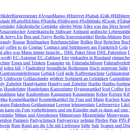
efikderBürgermeister #AyranMango #Hürriyet #Sabah #24h #Hilfsbere
olade #Kartoffelchips #Nutella #Süßwaren #Softdrinks #Exotic #Tab
Getränke
Alkoholische Getränke
allerlei Wein
Alles was das Herz begeh
Amazonlocker
Amerikanische Süßware
Antipasti
arabische Lebensmitt
& Jerrys Eis
Ben und J'errys
Berlin Souvenirartikel
Berlin-Mützen
Ber
randy
Brause
Briefmarken
Briefumschläge
Brillen
Brot
Brötchen
Buc
kel
coffee to go
Cognac
Cognacs und Spirituosen aus Frankreich
Cola
 alles was Mann immer braucht...
DHL Paket Shop
DHL Paketshop
D
-weiß)
EC-Automat
EC-Zahlung
Eier
einkaufen in Russland
eintauche
chine
Essen und Trinken
Esspapier
etc
Fahrradschlösser
Fahrradverlei
 jeden fall ;)
Fladenbrot
freundliche Bedienung
frisch gepresste Säfte
Gastronomielieferung
Gebäck
Geil
geile Kaffeemaschine
Geldautomat
S
Glühwein
Grillanzünder
größere Sortiment an Getränken
Gummibär
dy Zubehör
Handykarten
Handys und Zubehör
Haribo
Haribo-Sortim
gs
Hundefutter
Hundefutter Katzenfutter
Hygieneartikel
Iced Coffee
Ic
nzahlung
käse
Kaubonbons
Kaugummi
Kaugummis
Kekse
Kerzen
Kif
tika
Kosmetikartikel
Kosmetikartikel für Frau und Mann
Kuchen
Kund
igung-Paketshop-Geldautomat
Leergut
lehnigerplatz
Lieferservice
Likö
n kann ein Foto vorbeibringen und ein Künstler malt es dann auf ein
etränke
Mittag und Abendessen
Mittagessen
Mixgetränke
Moneygram G
etshop
Pampers
Partyschmuck
Partyservice
pelmini
Pfeifen
Pide
PIN-P
twein
Rum
Rund um die Uhr mit Lieferung
Säfte
Salz
Scanen und Dr