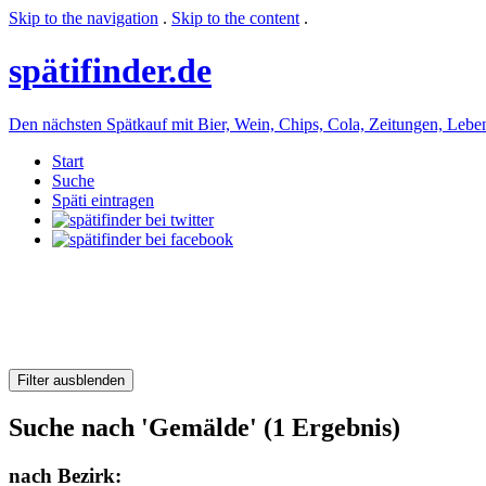
Skip to the navigation
.
Skip to the content
.
späti
finder.de
Den nächsten Spätkauf mit Bier, Wein, Chips, Cola, Zeitungen, Lebensm
Start
Suche
Späti eintragen
Filter ausblenden
Suche nach 'Gemälde' (1 Ergebnis)
nach Bezirk: