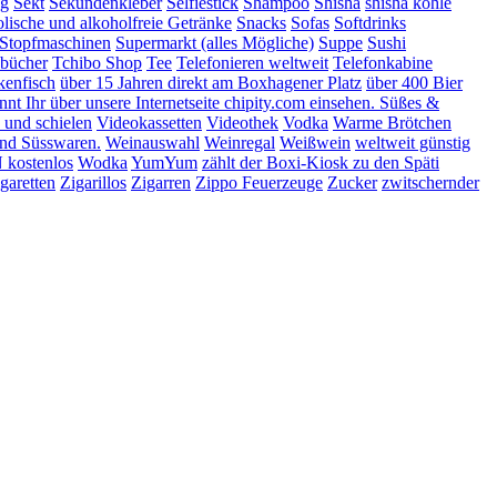
ng
Sekt
Sekundenkleber
Selfiestick
Shampoo
Shisha
shisha kohle
lische und alkoholfreie Getränke
Snacks
Sofas
Softdrinks
Stopfmaschinen
Supermarkt (alles Mögliche)
Suppe
Sushi
bücher
Tchibo Shop
Tee
Telefonieren weltweit
Telefonkabine
kenfisch
über 15 Jahren direkt am Boxhagener Platz
über 400 Bier
t Ihr über unsere Internetseite chipity.com einsehen. Süßes &
 und schielen
Videokassetten
Videothek
Vodka
Warme Brötchen
nd Süsswaren.
Weinauswahl
Weinregal
Weißwein
weltweit günstig
kostenlos
Wodka
YumYum
zählt der Boxi-Kiosk zu den Späti
garetten
Zigarillos
Zigarren
Zippo Feuerzeuge
Zucker
zwitschernder