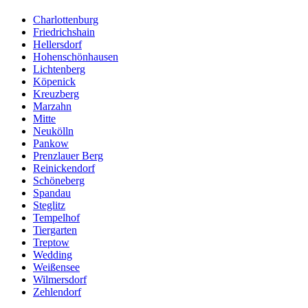
Charlottenburg
Friedrichshain
Hellersdorf
Hohenschönhausen
Lichtenberg
Köpenick
Kreuzberg
Marzahn
Mitte
Neukölln
Pankow
Prenzlauer Berg
Reinickendorf
Schöneberg
Spandau
Steglitz
Tempelhof
Tiergarten
Treptow
Wedding
Weißensee
Wilmersdorf
Zehlendorf