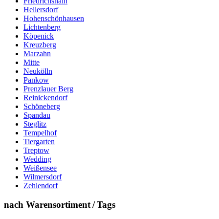
Friedrichshain
Hellersdorf
Hohenschönhausen
Lichtenberg
Köpenick
Kreuzberg
Marzahn
Mitte
Neukölln
Pankow
Prenzlauer Berg
Reinickendorf
Schöneberg
Spandau
Steglitz
Tempelhof
Tiergarten
Treptow
Wedding
Weißensee
Wilmersdorf
Zehlendorf
nach Warensortiment / Tags