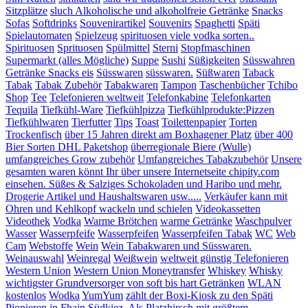
Sitzplätze
sluch Alkoholische und alkoholfreie Getränke
Snacks
Sofas
Softdrinks
Souvenirartikel
Souvenirs
Spaghetti
Späti
Spielautomaten
Spielzeug
spirituosen viele vodka sorten..
Spirituosen
Sprituosen
Spülmittel
Sterni
Stopfmaschinen
Supermarkt (alles Mögliche)
Suppe
Sushi
Süßigkeiten
Süsswahren
Getränke Snacks eis
Süsswaren
süsswaren.
Süßwaren
Taback
Tabak
Tabak Zubehör
Tabakwaren
Tampon
Taschenbücher
Tchibo
Shop
Tee
Telefonieren weltweit
Telefonkabine
Telefonkarten
Tequila
Tiefkühl-Ware
Tiefkühlpizza
Tiefkühlprodukte:Pizzen
Tiefkühlwaren
Tierfutter
Tips
Toast
Toilettenpapier
Torten
Trockenfisch
über 15 Jahren direkt am Boxhagener Platz
über 400
Bier Sorten DHL Paketshop
überregionale Biere (Wulle)
umfangreiches Grow zubehör
Umfangreiches Tabakzubehör
Unsere
gesamten waren könnt Ihr über unsere Internetseite chipity.com
einsehen. Süßes & Salziges Schokoladen und Haribo und mehr.
Drogerie Artikel und Haushaltswaren usw.....
Verkäufer kann mit
Ohren und Kehlkopf wackeln und schielen
Videokassetten
Videothek
Vodka
Warme Brötchen
warme Getränke
Waschpulver
Wasser
Wasserpfeife
Wasserpfeifen
Wasserpfeifen Tabak
WC
Web
Cam
Webstoffe
Wein
Wein Tabakwaren und Süsswaren.
Weinauswahl
Weinregal
Weißwein
weltweit günstig Telefonieren
Western Union
Western Union Moneytransfer
Whiskey
Whisky
wichtigster Grundversorger von soft bis hart Getränken
WLAN
kostenlos
Wodka
YumYum
zählt der Boxi-Kiosk zu den Späti
Pionieren in Fhain.Südkiez. Als Platzhirsch mit größtem