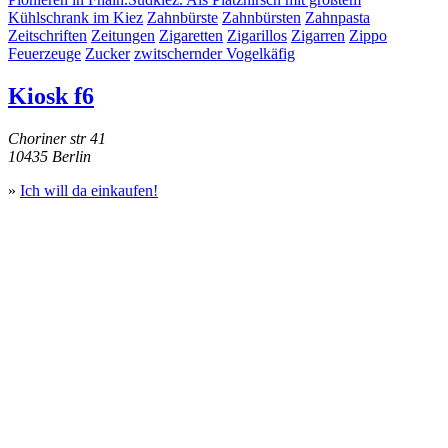
Kühlschrank im Kiez
Zahnbürste
Zahnbürsten
Zahnpasta
Zeitschriften
Zeitungen
Zigaretten
Zigarillos
Zigarren
Zippo
Feuerzeuge
Zucker
zwitschernder Vogelkäfig
Kiosk f6
Choriner str 41
10435 Berlin
»
Ich will da einkaufen!