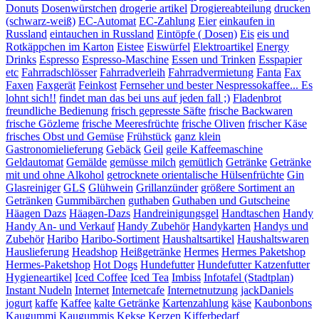
Donuts
Dosenwürstchen
drogerie artikel
Drogiereabteilung
drucken
(schwarz-weiß)
EC-Automat
EC-Zahlung
Eier
einkaufen in
Russland
eintauchen in Russland
Eintöpfe ( Dosen)
Eis
eis und
Rotkäppchen im Karton
Eistee
Eiswürfel
Elektroartikel
Energy
Drinks
Espresso
Espresso-Maschine
Essen und Trinken
Esspapier
etc
Fahrradschlösser
Fahrradverleih
Fahrradvermietung
Fanta
Fax
Faxen
Faxgerät
Feinkost
Fernseher und bester Nespressokaffee... Es
lohnt sich!!
findet man das bei uns auf jeden fall ;)
Fladenbrot
freundliche Bedienung
frisch gepresste Säfte
frische Backwaren
frische Gözleme
frische Meeresfrüchte
frische Oliven
frischer Käse
frisches Obst und Gemüse
Frühstück
ganz klein
Gastronomielieferung
Gebäck
Geil
geile Kaffeemaschine
Geldautomat
Gemälde
gemüsse milch
gemütlich
Getränke
Getränke
mit und ohne Alkohol
getrocknete orientalische Hülsenfrüchte
Gin
Glasreiniger
GLS
Glühwein
Grillanzünder
größere Sortiment an
Getränken
Gummibärchen
guthaben
Guthaben und Gutscheine
Häagen Dazs
Häagen-Dazs
Handreinigungsgel
Handtaschen
Handy
Handy An- und Verkauf
Handy Zubehör
Handykarten
Handys und
Zubehör
Haribo
Haribo-Sortiment
Haushaltsartikel
Haushaltswaren
Hauslieferung
Headshop
Heißgetränke
Hermes
Hermes Paketshop
Hermes-Paketshop
Hot Dogs
Hundefutter
Hundefutter Katzenfutter
Hygieneartikel
Iced Coffee
Iced Tea
Imbiss
Infotafel (Stadtplan)
Instant Nudeln
Internet
Internetcafe
Internetnutzung
jackDaniels
jogurt
kaffe
Kaffee
kalte Getränke
Kartenzahlung
käse
Kaubonbons
Kaugummi
Kaugummis
Kekse
Kerzen
Kifferbedarf