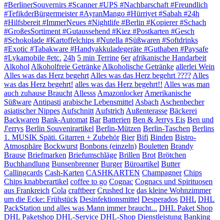
#BerlinerSouvernirs #Scanner #UPS #Nachbarschaft #Freundlich
#TefikderBürgermeister #AyranMango #Hürriyet #Sabah #24h
#Hilfsbereit #ImmerNeues #Nightlife #Berlin #Kopierer #Schach
#GroßesSortiment #Gutaussehend #Kiez #Postkarten #Gesch
#Schokolade #Kartoffelchips #Nutella #Süßwaren #Softdrinks
#Exotic #Tabakware #Handyakkuladegeräte #Guthaben #Paysafe
#Lykamobile #etc.
24h
5 min Terrine
6er
afrikanische Handarbeit
Alkohol
Alkoholfreie Getränke
Alkoholische Getränke
allerlei Wein
Alles was das Herz begehrt
Alles was das Herz begehrt ????
Alles
was das Herz begehrt!
alles was das Herz begehrt!!
Alles was man
auch zuhause Braucht
Allesss
Amazonlocker
Amerikanische
Süßware
Antipasti
arabische Lebensmittel
Asbach
Aschenbecher
asiatischer Nippes
Aufschnitt
Aufstrich
Außenterasse
Bäckerei
Backwaren
Bank-Automat
Bar
Batterien
Ben & Jerrys Eis
Ben und
J'errys
Berlin Souvenirartikel
Berlin-Mützen
Berlin-Taschen
Berlins
1. MUSIK Späti. Gitarren + Zubehör
Bier
Bifi
Binden
Bistro-
Atmosphäre
Bockwurst
Bonbons (einzeln)
Bouletten
Brandy
Brause
Briefmarken
Briefumschläge
Brillen
Brot
Brötchen
Buchhandlung
Bunsenbrenner
Burger
Büroartikel
Butter
Callingcards
Cash-Karten
CASHKARTEN
Champagner
Chips
Chips knabberartikel
coffee to go
Cognac
Cognacs und Spirituosen
aus Frankreich
Cola
craftbeer
Crushed Ice
das kleine Wohnzimmer
um die Ecke: Frühstück
Desinfektionsmittel
Desperados
DHL
DHL
PackStation und alles was Mann immer braucht...
DHL Paket Shop
DHL Paketshop
DHL-Service
DHL-Shop
Dienstleistung Banking