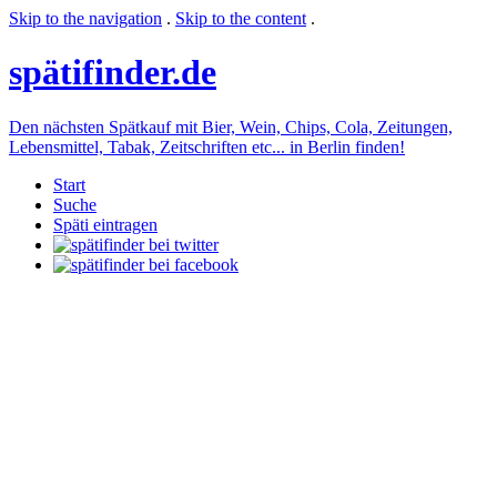
Skip to the navigation
.
Skip to the content
.
späti
finder.de
Den nächsten Spätkauf mit Bier, Wein, Chips, Cola, Zeitungen,
Lebensmittel, Tabak, Zeitschriften etc... in Berlin finden!
Start
Suche
Späti eintragen