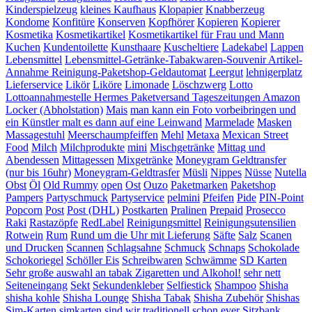
Kinderspielzeug
kleines Kaufhaus
Klopapier
Knabberzeug
Kondome
Konfitüre
Konserven
Kopfhörer
Kopieren
Kopierer
Kosmetika
Kosmetikartikel
Kosmetikartikel für Frau und Mann
Kuchen
Kundentoilette
Kunsthaare
Kuscheltiere
Ladekabel
Lappen
Lebensmittel
Lebensmittel-Getränke-Tabakwaren-Souvenir Artikel-
Annahme Reinigung-Paketshop-Geldautomat
Leergut
lehnigerplatz
Lieferservice
Likör
Liköre
Limonade
Löschzwerg
Lotto
Lottoannahmestelle Hermes Paketversand Tageszeitungen Amazon
Locker (Abholstation)
Mais
man kann ein Foto vorbeibringen und
ein Künstler malt es dann auf eine Leinwand
Marmelade
Masken
Massagestuhl
Meerschaumpfeiffen
Mehl
Metaxa
Mexican Street
Food
Milch
Milchprodukte
mini
Mischgetränke
Mittag und
Abendessen
Mittagessen
Mixgetränke
Moneygram Geldtransfer
(nur bis 16uhr)
Moneygram-Geldtrasfer
Müsli
Nippes
Nüsse
Nutella
Obst
Öl
Old Rummy
open
Ost
Ouzo
Paketmarken
Paketshop
Pampers
Partyschmuck
Partyservice
pelmini
Pfeifen
Pide
PIN-Point
Popcorn
Post
Post (DHL)
Postkarten
Pralinen
Prepaid
Prosecco
Raki
Rastazöpfe
RedLabel
Reinigungsmittel
Reinigungsutensilien
Rotwein
Rum
Rund um die Uhr mit Lieferung
Säfte
Salz
Scanen
und Drucken
Scannen
Schlagsahne
Schmuck
Schnaps
Schokolade
Schokoriegel
Schöller Eis
Schreibwaren
Schwämme
SD Karten
Sehr große auswahl an tabak Zigaretten und Alkohol!
sehr nett
Seiteneingang
Sekt
Sekundenkleber
Selfiestick
Shampoo
Shisha
shisha kohle
Shisha Lounge
Shisha Tabak
Shisha Zubehör
Shishas
Sim-Karten
simkarten
sind wir traditionell schon ever
Sitzbank