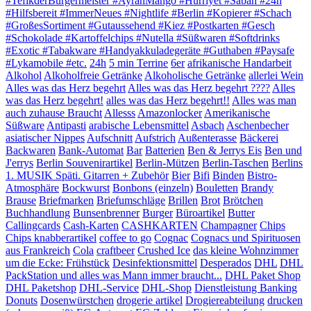
#TefikderBürgermeister #AyranMango #Hürriyet #Sabah #24h
#Hilfsbereit #ImmerNeues #Nightlife #Berlin #Kopierer #Schach
#GroßesSortiment #Gutaussehend #Kiez #Postkarten #Gesch
#Schokolade #Kartoffelchips #Nutella #Süßwaren #Softdrinks
#Exotic #Tabakware #Handyakkuladegeräte #Guthaben #Paysafe
#Lykamobile #etc.
24h
5 min Terrine
6er
afrikanische Handarbeit
Alkohol
Alkoholfreie Getränke
Alkoholische Getränke
allerlei Wein
Alles was das Herz begehrt
Alles was das Herz begehrt ????
Alles
was das Herz begehrt!
alles was das Herz begehrt!!
Alles was man
auch zuhause Braucht
Allesss
Amazonlocker
Amerikanische
Süßware
Antipasti
arabische Lebensmittel
Asbach
Aschenbecher
asiatischer Nippes
Aufschnitt
Aufstrich
Außenterasse
Bäckerei
Backwaren
Bank-Automat
Bar
Batterien
Ben & Jerrys Eis
Ben und
J'errys
Berlin Souvenirartikel
Berlin-Mützen
Berlin-Taschen
Berlins
1. MUSIK Späti. Gitarren + Zubehör
Bier
Bifi
Binden
Bistro-
Atmosphäre
Bockwurst
Bonbons (einzeln)
Bouletten
Brandy
Brause
Briefmarken
Briefumschläge
Brillen
Brot
Brötchen
Buchhandlung
Bunsenbrenner
Burger
Büroartikel
Butter
Callingcards
Cash-Karten
CASHKARTEN
Champagner
Chips
Chips knabberartikel
coffee to go
Cognac
Cognacs und Spirituosen
aus Frankreich
Cola
craftbeer
Crushed Ice
das kleine Wohnzimmer
um die Ecke: Frühstück
Desinfektionsmittel
Desperados
DHL
DHL
PackStation und alles was Mann immer braucht...
DHL Paket Shop
DHL Paketshop
DHL-Service
DHL-Shop
Dienstleistung Banking
Donuts
Dosenwürstchen
drogerie artikel
Drogiereabteilung
drucken