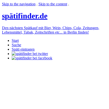
Skip to the navigation
.
Skip to the content
.
späti
finder.de
Den nächsten Spätkauf mit Bier, Wein, Chips, Cola, Zeitungen,
Lebensmittel, Tabak, Zeitschriften etc... in Berlin finden!
Start
Suche
Späti eintragen