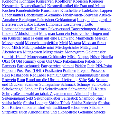
Kondome
Konfitüre
Konserven
Kopfhörer
Kopieren
Kopierer
Kosmetika
Kosmetikartikel
Kosmetikartikel für Frau und Mann
Kuchen
Kundentoilette
Kunsthaare
Kuscheltiere
Ladekabel
Lappen
Lebensmittel
Lebensmittel-Getränke-Tabakwaren-Souvenir Artikel-
Annahme Reinigung-Paketshop-Geldautomat
Leergut
lehnigerplatz
Lieferservice
Likör
Liköre
Limonade
Löschzwerg
Lotto
Lottoannahmestelle Hermes Paketversand Tageszeitungen Amazon
Locker (Abholstation)
Mais
man kann ein Foto vorbeibringen und
ein Künstler malt es dann auf eine Leinwand
Marmelade
Masken
Massagestuhl
Meerschaumpfeiffen
Mehl
Metaxa
Mexican Street
Food
Milch
Milchprodukte
mini
Mischgetränke
Mittag und
Abendessen
Mittagessen
Mixgetränke
Moneygram Geldtransfer
(nur bis 16uhr)
Moneygram-Geldtrasfer
Müsli
Nippes
Nüsse
Nutella
Obst
Öl
Old Rummy
open
Ost
Ouzo
Paketmarken
Paketshop
Pampers
Partyschmuck
Partyservice
pelmini
Pfeifen
Pide
PIN-Point
Popcorn
Post
Post (DHL)
Postkarten
Pralinen
Prepaid
Prosecco
Raki
Rastazöpfe
RedLabel
Reinigungsmittel
Reinigungsutensilien
Rotwein
Rum
Rund um die Uhr mit Lieferung
Säfte
Salz
Scanen
und Drucken
Scannen
Schlagsahne
Schmuck
Schnaps
Schokolade
Schokoriegel
Schöller Eis
Schreibwaren
Schwämme
SD Karten
Sehr große auswahl an tabak Zigaretten und Alkohol!
sehr nett
Seiteneingang
Sekt
Sekundenkleber
Selfiestick
Shampoo
Shisha
shisha kohle
Shisha Lounge
Shisha Tabak
Shisha Zubehör
Shishas
Sim-Karten
simkarten
sind wir traditionell schon ever
Sitzbank
Sitzplätze
sluch Alkoholische und alkoholfreie Getränke
Snacks