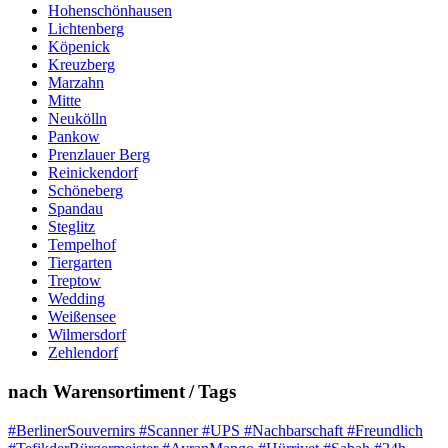
Hohenschönhausen
Lichtenberg
Köpenick
Kreuzberg
Marzahn
Mitte
Neukölln
Pankow
Prenzlauer Berg
Reinickendorf
Schöneberg
Spandau
Steglitz
Tempelhof
Tiergarten
Treptow
Wedding
Weißensee
Wilmersdorf
Zehlendorf
nach Warensortiment / Tags
#BerlinerSouvernirs #Scanner #UPS #Nachbarschaft #Freundlich