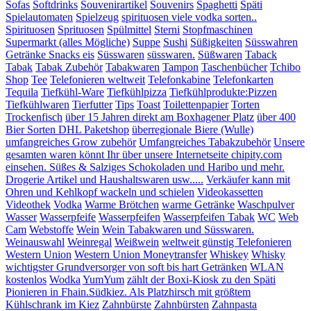
Sofas
Softdrinks
Souvenirartikel
Souvenirs
Spaghetti
Späti
Spielautomaten
Spielzeug
spirituosen viele vodka sorten..
Spirituosen
Sprituosen
Spülmittel
Sterni
Stopfmaschinen
Supermarkt (alles Mögliche)
Suppe
Sushi
Süßigkeiten
Süsswahren
Getränke Snacks eis
Süsswaren
süsswaren.
Süßwaren
Taback
Tabak
Tabak Zubehör
Tabakwaren
Tampon
Taschenbücher
Tchibo
Shop
Tee
Telefonieren weltweit
Telefonkabine
Telefonkarten
Tequila
Tiefkühl-Ware
Tiefkühlpizza
Tiefkühlprodukte:Pizzen
Tiefkühlwaren
Tierfutter
Tips
Toast
Toilettenpapier
Torten
Trockenfisch
über 15 Jahren direkt am Boxhagener Platz
über 400
Bier Sorten DHL Paketshop
überregionale Biere (Wulle)
umfangreiches Grow zubehör
Umfangreiches Tabakzubehör
Unsere
gesamten waren könnt Ihr über unsere Internetseite chipity.com
einsehen. Süßes & Salziges Schokoladen und Haribo und mehr.
Drogerie Artikel und Haushaltswaren usw.....
Verkäufer kann mit
Ohren und Kehlkopf wackeln und schielen
Videokassetten
Videothek
Vodka
Warme Brötchen
warme Getränke
Waschpulver
Wasser
Wasserpfeife
Wasserpfeifen
Wasserpfeifen Tabak
WC
Web
Cam
Webstoffe
Wein
Wein Tabakwaren und Süsswaren.
Weinauswahl
Weinregal
Weißwein
weltweit günstig Telefonieren
Western Union
Western Union Moneytransfer
Whiskey
Whisky
wichtigster Grundversorger von soft bis hart Getränken
WLAN
kostenlos
Wodka
YumYum
zählt der Boxi-Kiosk zu den Späti
Pionieren in Fhain.Südkiez. Als Platzhirsch mit größtem
Kühlschrank im Kiez
Zahnbürste
Zahnbürsten
Zahnpasta