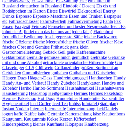
(schwarz-weiß)
EC-Automat
EC-Zahlung
Eier
einkaufen in
Russland
eintauchen in Russland
Eintöpfe ( Dosen)
Eis
eis und
Rotkäppchen im Karton
Eistee
Eiswürfel
Elektroartikel
Energy
Drinks
Espresso
Espresso-Maschine
Essen und Trinken
Esspapier
etc
Fahrradschlösser
Fahrradverleih
Fahrradvermietung
Fanta
Fax
Faxen
Faxgerät
Feinkost
Fernseher und bester Nespressokaffee... Es
lohnt sich!!
findet man das bei uns auf jeden fall ;)
Fladenbrot
freundliche Bedienung
frisch gepresste Säfte
frische Backwaren
frische Gözleme
frische Meeresfrüchte
frische Oliven
frischer Käse
frisches Obst und Gemüse
Frühstück
ganz klein
Gastronomielieferung
Gebäck
Geil
geile Kaffeemaschine
Geldautomat
Gemälde
gemüsse milch
gemütlich
Getränke
Getränke
mit und ohne Alkohol
getrocknete orientalische Hülsenfrüchte
Gin
Glasreiniger
GLS
Glühwein
Grillanzünder
größere Sortiment an
Getränken
Gummibärchen
guthaben
Guthaben und Gutscheine
Häagen Dazs
Häagen-Dazs
Handreinigungsgel
Handtaschen
Handy
Handy An- und Verkauf
Handy Zubehör
Handykarten
Handys und
Zubehör
Haribo
Haribo-Sortiment
Haushaltsartikel
Haushaltswaren
Hauslieferung
Headshop
Heißgetränke
Hermes
Hermes Paketshop
Hermes-Paketshop
Hot Dogs
Hundefutter
Hundefutter Katzenfutter
Hygieneartikel
Iced Coffee
Iced Tea
Imbiss
Infotafel (Stadtplan)
Instant Nudeln
Internet
Internetcafe
Internetnutzung
jackDaniels
jogurt
kaffe
Kaffee
kalte Getränke
Kartenzahlung
käse
Kaubonbons
Kaugummi
Kaugummis
Kekse
Kerzen
Kifferbedarf
Kinderspielzeug
kleines Kaufhaus
Klopapier
Knabberzeug