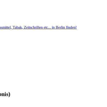
ittel, Tabak, Zeitschriften etc... in Berlin finden!
bnis)