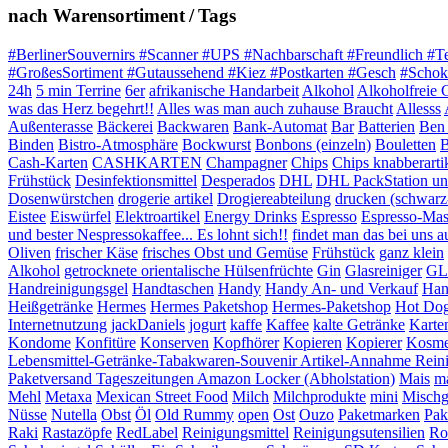
nach Warensortiment / Tags
#BerlinerSouvernirs #Scanner #UPS #Nachbarschaft #Freundlich #T
#GroßesSortiment #Gutaussehend #Kiez #Postkarten #Gesch
#Schok
24h
5 min Terrine
6er
afrikanische Handarbeit
Alkohol
Alkoholfreie 
was das Herz begehrt!!
Alles was man auch zuhause Braucht
Allesss
Außenterasse
Bäckerei
Backwaren
Bank-Automat
Bar
Batterien
Ben 
Binden
Bistro-Atmosphäre
Bockwurst
Bonbons (einzeln)
Bouletten
B
Cash-Karten
CASHKARTEN
Champagner
Chips
Chips knabberarti
Frühstück
Desinfektionsmittel
Desperados
DHL
DHL PackStation und
Dosenwürstchen
drogerie artikel
Drogiereabteilung
drucken (schwarz
Eistee
Eiswürfel
Elektroartikel
Energy Drinks
Espresso
Espresso-Mas
und bester Nespressokaffee... Es lohnt sich!!
findet man das bei uns auf
Oliven
frischer Käse
frisches Obst und Gemüse
Frühstück
ganz klein
Alkohol
getrocknete orientalische Hülsenfrüchte
Gin
Glasreiniger
GL
Handreinigungsgel
Handtaschen
Handy
Handy An- und Verkauf
Han
Heißgetränke
Hermes
Hermes Paketshop
Hermes-Paketshop
Hot Do
Internetnutzung
jackDaniels
jogurt
kaffe
Kaffee
kalte Getränke
Karte
Kondome
Konfitüre
Konserven
Kopfhörer
Kopieren
Kopierer
Kosme
Lebensmittel-Getränke-Tabakwaren-Souvenir Artikel-Annahme Rein
Paketversand Tageszeitungen Amazon Locker (Abholstation)
Mais
ma
Mehl
Metaxa
Mexican Street Food
Milch
Milchprodukte
mini
Mischg
Nüsse
Nutella
Obst
Öl
Old Rummy
open
Ost
Ouzo
Paketmarken
Pak
Raki
Rastazöpfe
RedLabel
Reinigungsmittel
Reinigungsutensilien
Ro