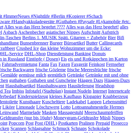
it #ImmerNeues #Nightlife #Berlin #Kopierer #Schach
akware #Handyakkuladegeräte #Guthaben #Paysafe #Lykamobile #etc.
rt
Alles was das Herz begehrt ????
Alles was das Herz begehrt!
alles
el
Asbach
Aschenbecher
asiatischer Nippes
Aufschnitt
Aufstrich
lin-Taschen
Berlins 1. MUSIK Späti. Gitarren + Zubehör
Bier
Bifi
hhandlung
Bunsenbrenner
Burger
Büroartikel
Butter
Callingcards
craftbeer
Crushed Ice
das kleine Wohnzimmer um die Ecke:
HL-Service
DHL-Shop
Dienstleistung Banking
Donuts
n in Russland
Eintöpfe ( Dosen)
Eis
eis und Rotkäppchen im Karton
h
Fahrradvermietung
Fanta
Fax
Faxen
Faxgerät
Feinkost
Fernseher
frische Backwaren
frische Gözleme
frische Meeresfrüchte
frische
Gemälde
gemüsse milch
gemütlich
Getränke
Getränke mit und ohne
chen
guthaben
Guthaben und Gutscheine
Häagen Dazs
Häagen-Dazs
ent
Haushaltsartikel
Haushaltswaren
Hauslieferung
Headshop
ed Tea
Imbiss
Infotafel (Stadtplan)
Instant Nudeln
Internet
Internetcafe
ferbedarf
Kinderspielzeug
kleines Kaufhaus
Klopapier
Knabberzeug
entoilette
Kunsthaare
Kuscheltiere
Ladekabel
Lappen
Lebensmittel
r
Liköre
Limonade
Löschzwerg
Lotto
Lottoannahmestelle Hermes
e Leinwand
Marmelade
Masken
Massagestuhl
Meerschaumpfeiffen
eldtransfer (nur bis 16uhr)
Moneygram-Geldtrasfer
Müsli
Nippes
oint
Popcorn
Post
Post (DHL)
Postkarten
Pralinen
Prepaid
Prosecco
ucken
Scannen
Schlagsahne
Schmuck
Schnaps
Schokolade