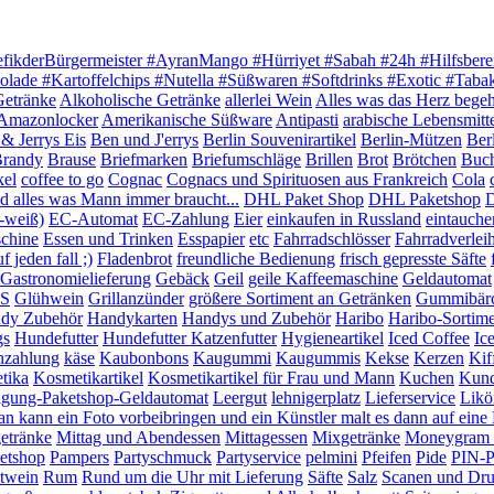
efikderBürgermeister #AyranMango #Hürriyet #Sabah #24h #Hilfsbere
olade #Kartoffelchips #Nutella #Süßwaren #Softdrinks #Exotic #Tab
Getränke
Alkoholische Getränke
allerlei Wein
Alles was das Herz begeh
Amazonlocker
Amerikanische Süßware
Antipasti
arabische Lebensmitt
& Jerrys Eis
Ben und J'errys
Berlin Souvenirartikel
Berlin-Mützen
Ber
randy
Brause
Briefmarken
Briefumschläge
Brillen
Brot
Brötchen
Buc
kel
coffee to go
Cognac
Cognacs und Spirituosen aus Frankreich
Cola
 alles was Mann immer braucht...
DHL Paket Shop
DHL Paketshop
D
-weiß)
EC-Automat
EC-Zahlung
Eier
einkaufen in Russland
eintauche
chine
Essen und Trinken
Esspapier
etc
Fahrradschlösser
Fahrradverlei
 jeden fall ;)
Fladenbrot
freundliche Bedienung
frisch gepresste Säfte
Gastronomielieferung
Gebäck
Geil
geile Kaffeemaschine
Geldautomat
S
Glühwein
Grillanzünder
größere Sortiment an Getränken
Gummibär
dy Zubehör
Handykarten
Handys und Zubehör
Haribo
Haribo-Sortim
gs
Hundefutter
Hundefutter Katzenfutter
Hygieneartikel
Iced Coffee
Ic
nzahlung
käse
Kaubonbons
Kaugummi
Kaugummis
Kekse
Kerzen
Kif
tika
Kosmetikartikel
Kosmetikartikel für Frau und Mann
Kuchen
Kund
igung-Paketshop-Geldautomat
Leergut
lehnigerplatz
Lieferservice
Likö
n kann ein Foto vorbeibringen und ein Künstler malt es dann auf ein
etränke
Mittag und Abendessen
Mittagessen
Mixgetränke
Moneygram G
etshop
Pampers
Partyschmuck
Partyservice
pelmini
Pfeifen
Pide
PIN-P
twein
Rum
Rund um die Uhr mit Lieferung
Säfte
Salz
Scanen und Dr