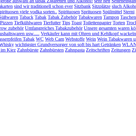
 große auswahl an tabak Zigaretten und Alkohol!
sehr nett
Seiteneinga
mkarten
sind wir traditionell schon ever
Sitzbank
Sitzplätze
sluch Alkoho
pirituosen viele vodka sorten..
Spirituosen
Sprituosen
Spülmittel
Sterni
Süßwaren
Taback
Tabak
Tabak Zubehör
Tabakwaren
Tampon
Taschen
:Pizzen
Tiefkühlwaren
Tierfutter
Tips
Toast
Toilettenpapier
Torten
Troc
row zubehör
Umfangreiches Tabakzubehör
Unsere gesamten waren könn
shaltswaren usw.....
Verkäufer kann mit Ohren und Kehlkopf wackeln
sserpfeifen Tabak
WC
Web Cam
Webstoffe
Wein
Wein Tabakwaren u
Whisky
wichtigster Grundversorger von soft bis hart Getränken
WLAN 
 im Kiez
Zahnbürste
Zahnbürsten
Zahnpasta
Zeitschriften
Zeitungen
Zi