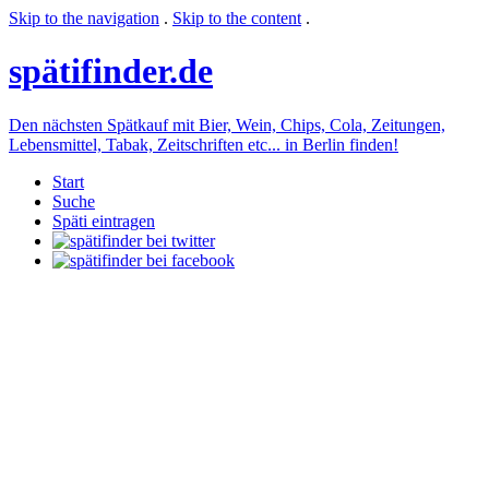
Skip to the navigation
.
Skip to the content
.
späti
finder.de
Den nächsten Spätkauf mit Bier, Wein, Chips, Cola, Zeitungen,
Lebensmittel, Tabak, Zeitschriften etc... in Berlin finden!
Start
Suche
Späti eintragen