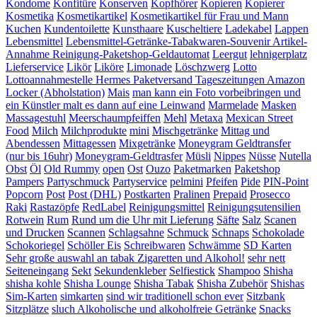
Kondome
Konfitüre
Konserven
Kopfhörer
Kopieren
Kopierer
Kosmetika
Kosmetikartikel
Kosmetikartikel für Frau und Mann
Kuchen
Kundentoilette
Kunsthaare
Kuscheltiere
Ladekabel
Lappen
Lebensmittel
Lebensmittel-Getränke-Tabakwaren-Souvenir Artikel-
Annahme Reinigung-Paketshop-Geldautomat
Leergut
lehnigerplatz
Lieferservice
Likör
Liköre
Limonade
Löschzwerg
Lotto
Lottoannahmestelle Hermes Paketversand Tageszeitungen Amazon
Locker (Abholstation)
Mais
man kann ein Foto vorbeibringen und
ein Künstler malt es dann auf eine Leinwand
Marmelade
Masken
Massagestuhl
Meerschaumpfeiffen
Mehl
Metaxa
Mexican Street
Food
Milch
Milchprodukte
mini
Mischgetränke
Mittag und
Abendessen
Mittagessen
Mixgetränke
Moneygram Geldtransfer
(nur bis 16uhr)
Moneygram-Geldtrasfer
Müsli
Nippes
Nüsse
Nutella
Obst
Öl
Old Rummy
open
Ost
Ouzo
Paketmarken
Paketshop
Pampers
Partyschmuck
Partyservice
pelmini
Pfeifen
Pide
PIN-Point
Popcorn
Post
Post (DHL)
Postkarten
Pralinen
Prepaid
Prosecco
Raki
Rastazöpfe
RedLabel
Reinigungsmittel
Reinigungsutensilien
Rotwein
Rum
Rund um die Uhr mit Lieferung
Säfte
Salz
Scanen
und Drucken
Scannen
Schlagsahne
Schmuck
Schnaps
Schokolade
Schokoriegel
Schöller Eis
Schreibwaren
Schwämme
SD Karten
Sehr große auswahl an tabak Zigaretten und Alkohol!
sehr nett
Seiteneingang
Sekt
Sekundenkleber
Selfiestick
Shampoo
Shisha
shisha kohle
Shisha Lounge
Shisha Tabak
Shisha Zubehör
Shishas
Sim-Karten
simkarten
sind wir traditionell schon ever
Sitzbank
Sitzplätze
sluch Alkoholische und alkoholfreie Getränke
Snacks