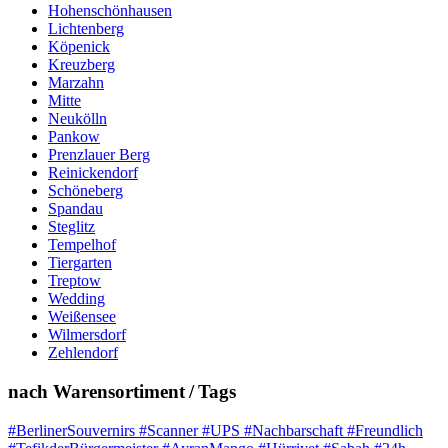
Hohenschönhausen
Lichtenberg
Köpenick
Kreuzberg
Marzahn
Mitte
Neukölln
Pankow
Prenzlauer Berg
Reinickendorf
Schöneberg
Spandau
Steglitz
Tempelhof
Tiergarten
Treptow
Wedding
Weißensee
Wilmersdorf
Zehlendorf
nach Warensortiment / Tags
#BerlinerSouvernirs #Scanner #UPS #Nachbarschaft #Freundlich