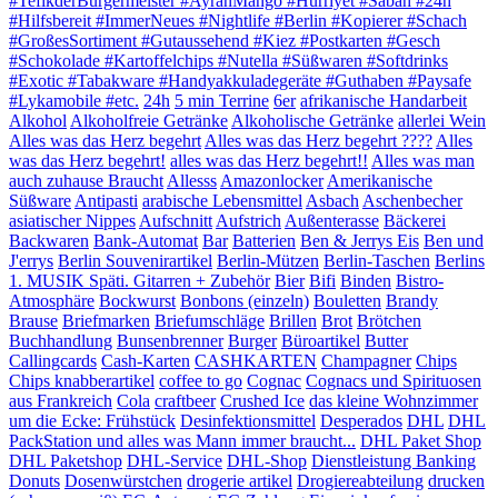
#TefikderBürgermeister #AyranMango #Hürriyet #Sabah #24h
#Hilfsbereit #ImmerNeues #Nightlife #Berlin #Kopierer #Schach
#GroßesSortiment #Gutaussehend #Kiez #Postkarten #Gesch
#Schokolade #Kartoffelchips #Nutella #Süßwaren #Softdrinks
#Exotic #Tabakware #Handyakkuladegeräte #Guthaben #Paysafe
#Lykamobile #etc.
24h
5 min Terrine
6er
afrikanische Handarbeit
Alkohol
Alkoholfreie Getränke
Alkoholische Getränke
allerlei Wein
Alles was das Herz begehrt
Alles was das Herz begehrt ????
Alles
was das Herz begehrt!
alles was das Herz begehrt!!
Alles was man
auch zuhause Braucht
Allesss
Amazonlocker
Amerikanische
Süßware
Antipasti
arabische Lebensmittel
Asbach
Aschenbecher
asiatischer Nippes
Aufschnitt
Aufstrich
Außenterasse
Bäckerei
Backwaren
Bank-Automat
Bar
Batterien
Ben & Jerrys Eis
Ben und
J'errys
Berlin Souvenirartikel
Berlin-Mützen
Berlin-Taschen
Berlins
1. MUSIK Späti. Gitarren + Zubehör
Bier
Bifi
Binden
Bistro-
Atmosphäre
Bockwurst
Bonbons (einzeln)
Bouletten
Brandy
Brause
Briefmarken
Briefumschläge
Brillen
Brot
Brötchen
Buchhandlung
Bunsenbrenner
Burger
Büroartikel
Butter
Callingcards
Cash-Karten
CASHKARTEN
Champagner
Chips
Chips knabberartikel
coffee to go
Cognac
Cognacs und Spirituosen
aus Frankreich
Cola
craftbeer
Crushed Ice
das kleine Wohnzimmer
um die Ecke: Frühstück
Desinfektionsmittel
Desperados
DHL
DHL
PackStation und alles was Mann immer braucht...
DHL Paket Shop
DHL Paketshop
DHL-Service
DHL-Shop
Dienstleistung Banking
Donuts
Dosenwürstchen
drogerie artikel
Drogiereabteilung
drucken