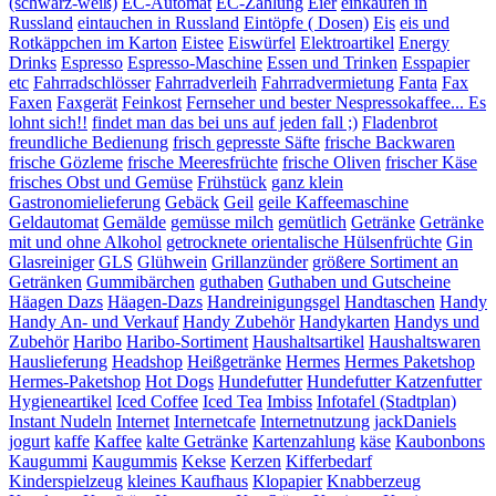
(schwarz-weiß)
EC-Automat
EC-Zahlung
Eier
einkaufen in
Russland
eintauchen in Russland
Eintöpfe ( Dosen)
Eis
eis und
Rotkäppchen im Karton
Eistee
Eiswürfel
Elektroartikel
Energy
Drinks
Espresso
Espresso-Maschine
Essen und Trinken
Esspapier
etc
Fahrradschlösser
Fahrradverleih
Fahrradvermietung
Fanta
Fax
Faxen
Faxgerät
Feinkost
Fernseher und bester Nespressokaffee... Es
lohnt sich!!
findet man das bei uns auf jeden fall ;)
Fladenbrot
freundliche Bedienung
frisch gepresste Säfte
frische Backwaren
frische Gözleme
frische Meeresfrüchte
frische Oliven
frischer Käse
frisches Obst und Gemüse
Frühstück
ganz klein
Gastronomielieferung
Gebäck
Geil
geile Kaffeemaschine
Geldautomat
Gemälde
gemüsse milch
gemütlich
Getränke
Getränke
mit und ohne Alkohol
getrocknete orientalische Hülsenfrüchte
Gin
Glasreiniger
GLS
Glühwein
Grillanzünder
größere Sortiment an
Getränken
Gummibärchen
guthaben
Guthaben und Gutscheine
Häagen Dazs
Häagen-Dazs
Handreinigungsgel
Handtaschen
Handy
Handy An- und Verkauf
Handy Zubehör
Handykarten
Handys und
Zubehör
Haribo
Haribo-Sortiment
Haushaltsartikel
Haushaltswaren
Hauslieferung
Headshop
Heißgetränke
Hermes
Hermes Paketshop
Hermes-Paketshop
Hot Dogs
Hundefutter
Hundefutter Katzenfutter
Hygieneartikel
Iced Coffee
Iced Tea
Imbiss
Infotafel (Stadtplan)
Instant Nudeln
Internet
Internetcafe
Internetnutzung
jackDaniels
jogurt
kaffe
Kaffee
kalte Getränke
Kartenzahlung
käse
Kaubonbons
Kaugummi
Kaugummis
Kekse
Kerzen
Kifferbedarf
Kinderspielzeug
kleines Kaufhaus
Klopapier
Knabberzeug