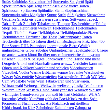
Sofas
Softdrinks
Souvenirartikel
Souvenirs
Spaghetti
Späti
Spielautomaten
Spielzeug
spirituosen viele vodka sorten..
Spirituosen
Sprituosen
Spülmittel
Sterni
Stopfmaschinen
Supermarkt (alles Mögliche)
Suppe
Sushi
Süßigkeiten
Süsswahren
Getränke Snacks eis
Süsswaren
süsswaren.
Süßwaren
Taback
Tabak
Tabak Zubehör
Tabakwaren
Tampon
Taschenbücher
Tchibo
Shop
Tee
Telefonieren weltweit
Telefonkabine
Telefonkarten
Tequila
Tiefkühl-Ware
Tiefkühlpizza
Tiefkühlprodukte:Pizzen
Tiefkühlwaren
Tierfutter
Tips
Toast
Toilettenpapier
Torten
Trockenfisch
über 15 Jahren direkt am Boxhagener Platz
über 400
Bier Sorten DHL Paketshop
überregionale Biere (Wulle)
umfangreiches Grow zubehör
Umfangreiches Tabakzubehör
Unsere
gesamten waren könnt Ihr über unsere Internetseite chipity.com
einsehen. Süßes & Salziges Schokoladen und Haribo und mehr.
Drogerie Artikel und Haushaltswaren usw.....
Verkäufer kann mit
Ohren und Kehlkopf wackeln und schielen
Videokassetten
Videothek
Vodka
Warme Brötchen
warme Getränke
Waschpulver
Wasser
Wasserpfeife
Wasserpfeifen
Wasserpfeifen Tabak
WC
Web
Cam
Webstoffe
Wein
Wein Tabakwaren und Süsswaren.
Weinauswahl
Weinregal
Weißwein
weltweit günstig Telefonieren
Western Union
Western Union Moneytransfer
Whiskey
Whisky
wichtigster Grundversorger von soft bis hart Getränken
WLAN
kostenlos
Wodka
YumYum
zählt der Boxi-Kiosk zu den Späti
Pionieren in Fhain.Südkiez. Als Platzhirsch mit größtem
Kühlschrank im Kiez
Zahnbürste
Zahnbürsten
Zahnpasta