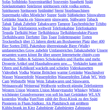
Sofas
Softdrinks
Souvenirartikel
Souvenirs
Spaghetti
Späti
Spielautomaten
Spielzeug
spirituosen viele vodka sorten..
Spirituosen
Sprituosen
Spülmittel
Sterni
Stopfmaschinen
Supermarkt (alles Mögliche)
Suppe
Sushi
Süßigkeiten
Süsswahren
Getränke Snacks eis
Süsswaren
süsswaren.
Süßwaren
Taback
Tabak
Tabak Zubehör
Tabakwaren
Tampon
Taschenbücher
Tchibo
Shop
Tee
Telefonieren weltweit
Telefonkabine
Telefonkarten
Tequila
Tiefkühl-Ware
Tiefkühlpizza
Tiefkühlprodukte:Pizzen
Tiefkühlwaren
Tierfutter
Tips
Toast
Toilettenpapier
Torten
Trockenfisch
über 15 Jahren direkt am Boxhagener Platz
über 400
Bier Sorten DHL Paketshop
überregionale Biere (Wulle)
umfangreiches Grow zubehör
Umfangreiches Tabakzubehör
Unsere
gesamten waren könnt Ihr über unsere Internetseite chipity.com
einsehen. Süßes & Salziges Schokoladen und Haribo und mehr.
Drogerie Artikel und Haushaltswaren usw.....
Verkäufer kann mit
Ohren und Kehlkopf wackeln und schielen
Videokassetten
Videothek
Vodka
Warme Brötchen
warme Getränke
Waschpulver
Wasser
Wasserpfeife
Wasserpfeifen
Wasserpfeifen Tabak
WC
Web
Cam
Webstoffe
Wein
Wein Tabakwaren und Süsswaren.
Weinauswahl
Weinregal
Weißwein
weltweit günstig Telefonieren
Western Union
Western Union Moneytransfer
Whiskey
Whisky
wichtigster Grundversorger von soft bis hart Getränken
WLAN
kostenlos
Wodka
YumYum
zählt der Boxi-Kiosk zu den Späti
Pionieren in Fhain.Südkiez. Als Platzhirsch mit größtem
Kühlschrank im Kiez
Zahnbürste
Zahnbürsten
Zahnpasta