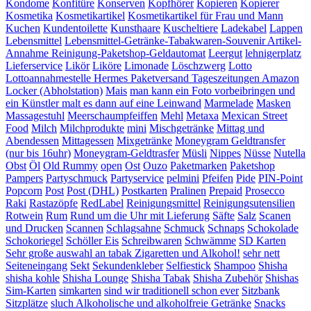
Kondome
Konfitüre
Konserven
Kopfhörer
Kopieren
Kopierer
Kosmetika
Kosmetikartikel
Kosmetikartikel für Frau und Mann
Kuchen
Kundentoilette
Kunsthaare
Kuscheltiere
Ladekabel
Lappen
Lebensmittel
Lebensmittel-Getränke-Tabakwaren-Souvenir Artikel-
Annahme Reinigung-Paketshop-Geldautomat
Leergut
lehnigerplatz
Lieferservice
Likör
Liköre
Limonade
Löschzwerg
Lotto
Lottoannahmestelle Hermes Paketversand Tageszeitungen Amazon
Locker (Abholstation)
Mais
man kann ein Foto vorbeibringen und
ein Künstler malt es dann auf eine Leinwand
Marmelade
Masken
Massagestuhl
Meerschaumpfeiffen
Mehl
Metaxa
Mexican Street
Food
Milch
Milchprodukte
mini
Mischgetränke
Mittag und
Abendessen
Mittagessen
Mixgetränke
Moneygram Geldtransfer
(nur bis 16uhr)
Moneygram-Geldtrasfer
Müsli
Nippes
Nüsse
Nutella
Obst
Öl
Old Rummy
open
Ost
Ouzo
Paketmarken
Paketshop
Pampers
Partyschmuck
Partyservice
pelmini
Pfeifen
Pide
PIN-Point
Popcorn
Post
Post (DHL)
Postkarten
Pralinen
Prepaid
Prosecco
Raki
Rastazöpfe
RedLabel
Reinigungsmittel
Reinigungsutensilien
Rotwein
Rum
Rund um die Uhr mit Lieferung
Säfte
Salz
Scanen
und Drucken
Scannen
Schlagsahne
Schmuck
Schnaps
Schokolade
Schokoriegel
Schöller Eis
Schreibwaren
Schwämme
SD Karten
Sehr große auswahl an tabak Zigaretten und Alkohol!
sehr nett
Seiteneingang
Sekt
Sekundenkleber
Selfiestick
Shampoo
Shisha
shisha kohle
Shisha Lounge
Shisha Tabak
Shisha Zubehör
Shishas
Sim-Karten
simkarten
sind wir traditionell schon ever
Sitzbank
Sitzplätze
sluch Alkoholische und alkoholfreie Getränke
Snacks