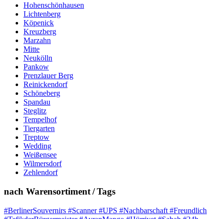
Hohenschönhausen
Lichtenberg
Köpenick
Kreuzberg
Marzahn
Mitte
Neukölln
Pankow
Prenzlauer Berg
Reinickendorf
Schöneberg
Spandau
Steglitz
Tempelhof
Tiergarten
Treptow
Wedding
Weißensee
Wilmersdorf
Zehlendorf
nach Warensortiment / Tags
#BerlinerSouvernirs #Scanner #UPS #Nachbarschaft #Freundlich