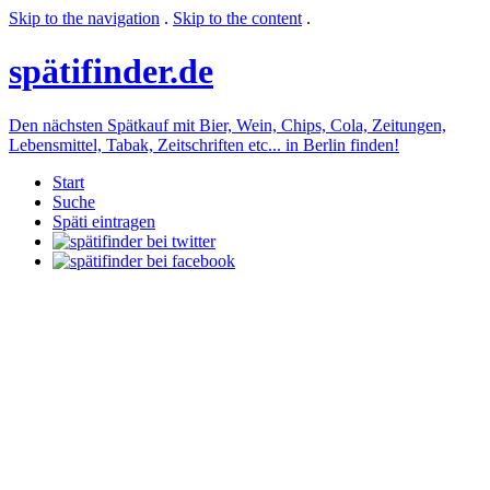
Skip to the navigation
.
Skip to the content
.
späti
finder.de
Den nächsten Spätkauf mit Bier, Wein, Chips, Cola, Zeitungen,
Lebensmittel, Tabak, Zeitschriften etc... in Berlin finden!
Start
Suche
Späti eintragen