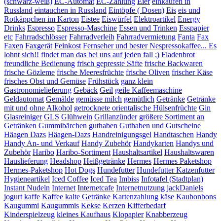
(schwarz-weiß)
EC-Automat
EC-Zahlung
Eier
einkaufen in
Russland
eintauchen in Russland
Eintöpfe ( Dosen)
Eis
eis und
Rotkäppchen im Karton
Eistee
Eiswürfel
Elektroartikel
Energy
Drinks
Espresso
Espresso-Maschine
Essen und Trinken
Esspapier
etc
Fahrradschlösser
Fahrradverleih
Fahrradvermietung
Fanta
Fax
Faxen
Faxgerät
Feinkost
Fernseher und bester Nespressokaffee... Es
lohnt sich!!
findet man das bei uns auf jeden fall ;)
Fladenbrot
freundliche Bedienung
frisch gepresste Säfte
frische Backwaren
frische Gözleme
frische Meeresfrüchte
frische Oliven
frischer Käse
frisches Obst und Gemüse
Frühstück
ganz klein
Gastronomielieferung
Gebäck
Geil
geile Kaffeemaschine
Geldautomat
Gemälde
gemüsse milch
gemütlich
Getränke
Getränke
mit und ohne Alkohol
getrocknete orientalische Hülsenfrüchte
Gin
Glasreiniger
GLS
Glühwein
Grillanzünder
größere Sortiment an
Getränken
Gummibärchen
guthaben
Guthaben und Gutscheine
Häagen Dazs
Häagen-Dazs
Handreinigungsgel
Handtaschen
Handy
Handy An- und Verkauf
Handy Zubehör
Handykarten
Handys und
Zubehör
Haribo
Haribo-Sortiment
Haushaltsartikel
Haushaltswaren
Hauslieferung
Headshop
Heißgetränke
Hermes
Hermes Paketshop
Hermes-Paketshop
Hot Dogs
Hundefutter
Hundefutter Katzenfutter
Hygieneartikel
Iced Coffee
Iced Tea
Imbiss
Infotafel (Stadtplan)
Instant Nudeln
Internet
Internetcafe
Internetnutzung
jackDaniels
jogurt
kaffe
Kaffee
kalte Getränke
Kartenzahlung
käse
Kaubonbons
Kaugummi
Kaugummis
Kekse
Kerzen
Kifferbedarf
Kinderspielzeug
kleines Kaufhaus
Klopapier
Knabberzeug