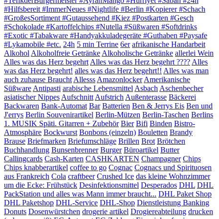
#TefikderBürgermeister #AyranMango #Hürriyet #Sabah #24h
#Hilfsbereit #ImmerNeues #Nightlife #Berlin #Kopierer #Schach
#GroßesSortiment #Gutaussehend #Kiez #Postkarten #Gesch
#Schokolade #Kartoffelchips #Nutella #Süßwaren #Softdrinks
#Exotic #Tabakware #Handyakkuladegeräte #Guthaben #Paysafe
#Lykamobile #etc.
24h
5 min Terrine
6er
afrikanische Handarbeit
Alkohol
Alkoholfreie Getränke
Alkoholische Getränke
allerlei Wein
Alles was das Herz begehrt
Alles was das Herz begehrt ????
Alles
was das Herz begehrt!
alles was das Herz begehrt!!
Alles was man
auch zuhause Braucht
Allesss
Amazonlocker
Amerikanische
Süßware
Antipasti
arabische Lebensmittel
Asbach
Aschenbecher
asiatischer Nippes
Aufschnitt
Aufstrich
Außenterasse
Bäckerei
Backwaren
Bank-Automat
Bar
Batterien
Ben & Jerrys Eis
Ben und
J'errys
Berlin Souvenirartikel
Berlin-Mützen
Berlin-Taschen
Berlins
1. MUSIK Späti. Gitarren + Zubehör
Bier
Bifi
Binden
Bistro-
Atmosphäre
Bockwurst
Bonbons (einzeln)
Bouletten
Brandy
Brause
Briefmarken
Briefumschläge
Brillen
Brot
Brötchen
Buchhandlung
Bunsenbrenner
Burger
Büroartikel
Butter
Callingcards
Cash-Karten
CASHKARTEN
Champagner
Chips
Chips knabberartikel
coffee to go
Cognac
Cognacs und Spirituosen
aus Frankreich
Cola
craftbeer
Crushed Ice
das kleine Wohnzimmer
um die Ecke: Frühstück
Desinfektionsmittel
Desperados
DHL
DHL
PackStation und alles was Mann immer braucht...
DHL Paket Shop
DHL Paketshop
DHL-Service
DHL-Shop
Dienstleistung Banking
Donuts
Dosenwürstchen
drogerie artikel
Drogiereabteilung
drucken