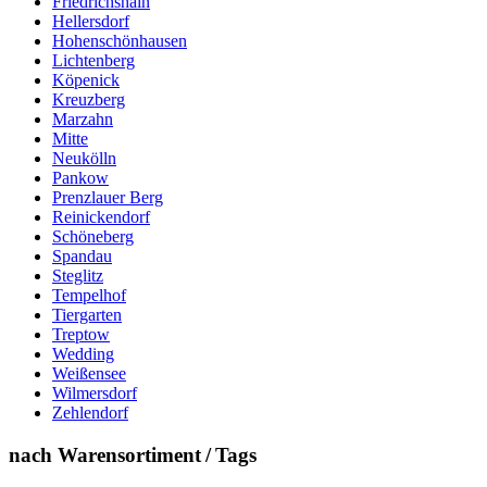
Friedrichshain
Hellersdorf
Hohenschönhausen
Lichtenberg
Köpenick
Kreuzberg
Marzahn
Mitte
Neukölln
Pankow
Prenzlauer Berg
Reinickendorf
Schöneberg
Spandau
Steglitz
Tempelhof
Tiergarten
Treptow
Wedding
Weißensee
Wilmersdorf
Zehlendorf
nach Warensortiment / Tags