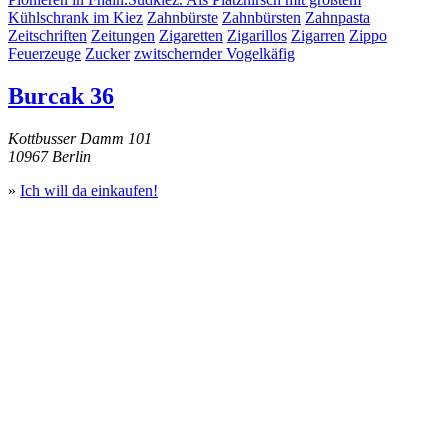
Kühlschrank im Kiez
Zahnbürste
Zahnbürsten
Zahnpasta
Zeitschriften
Zeitungen
Zigaretten
Zigarillos
Zigarren
Zippo
Feuerzeuge
Zucker
zwitschernder Vogelkäfig
Burcak 36
Kottbusser Damm 101
10967 Berlin
»
Ich will da einkaufen!