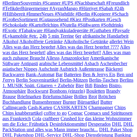
#BerlinerSouvernirs #Scanner #UPS #Nachbarschaft #Freundlich
#TefikderBürgermeister #AyranMango #Hürriyet #Sabah #24h
#Hilfsbereit #ImmerNeues #Nightlife #Berlin #Kopierer #Schach
#GroßesSortiment #Gutaussehend #Kiez #Postkarten #Gesch
#Schokolade #Kartoffelchips #Nutella #Süßwaren #Softdrinks
#Exotic #Tabakware #Handyakkuladegeräte #Guthaben #Paysafe
#Lykamobile #etc.
24h
5 min Terrine
6er
afrikanische Handarbeit
Alkohol
Alkoholfreie Getränke
Alkoholische Getränke
allerlei Wein
Alles was das Herz begehrt
Alles was das Herz begehrt ????
Alles
was das Herz begehrt!
alles was das Herz begehrt!!
Alles was man
auch zuhause Braucht
Allesss
Amazonlocker
Amerikanische
Süßware
Antipasti
arabische Lebensmittel
Asbach
Aschenbecher
asiatischer Nippes
Aufschnitt
Aufstrich
Außenterasse
Bäckerei
Backwaren
Bank-Automat
Bar
Batterien
Ben & Jerrys Eis
Ben und
J'errys
Berlin Souvenirartikel
Berlin-Mützen
Berlin-Taschen
Berlins
1. MUSIK Späti. Gitarren + Zubehör
Bier
Bifi
Binden
Bistro-
Atmosphäre
Bockwurst
Bonbons (einzeln)
Bouletten
Brandy
Brause
Briefmarken
Briefumschläge
Brillen
Brot
Brötchen
Buchhandlung
Bunsenbrenner
Burger
Büroartikel
Butter
Callingcards
Cash-Karten
CASHKARTEN
Champagner
Chips
Chips knabberartikel
coffee to go
Cognac
Cognacs und Spirituosen
aus Frankreich
Cola
craftbeer
Crushed Ice
das kleine Wohnzimmer
um die Ecke: Frühstück
Desinfektionsmittel
Desperados
DHL
DHL
PackStation und alles was Mann immer braucht...
DHL Paket Shop
DHL Paketshop
DHL-Service
DHL-Shop
Dienstleistung Banking