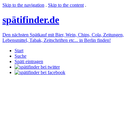
Skip to the navigation
.
Skip to the content
.
späti
finder.de
Den nächsten Spätkauf mit Bier, Wein, Chips, Cola, Zeitungen,
Lebensmittel, Tabak, Zeitschriften etc... in Berlin finden!
Start
Suche
Späti eintragen