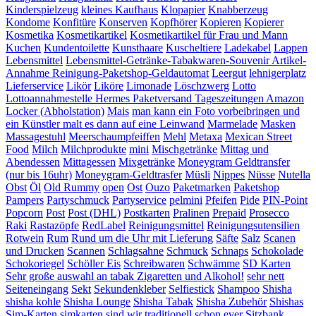
Kinderspielzeug
kleines Kaufhaus
Klopapier
Knabberzeug
Kondome
Konfitüre
Konserven
Kopfhörer
Kopieren
Kopierer
Kosmetika
Kosmetikartikel
Kosmetikartikel für Frau und Mann
Kuchen
Kundentoilette
Kunsthaare
Kuscheltiere
Ladekabel
Lappen
Lebensmittel
Lebensmittel-Getränke-Tabakwaren-Souvenir Artikel-
Annahme Reinigung-Paketshop-Geldautomat
Leergut
lehnigerplatz
Lieferservice
Likör
Liköre
Limonade
Löschzwerg
Lotto
Lottoannahmestelle Hermes Paketversand Tageszeitungen Amazon
Locker (Abholstation)
Mais
man kann ein Foto vorbeibringen und
ein Künstler malt es dann auf eine Leinwand
Marmelade
Masken
Massagestuhl
Meerschaumpfeiffen
Mehl
Metaxa
Mexican Street
Food
Milch
Milchprodukte
mini
Mischgetränke
Mittag und
Abendessen
Mittagessen
Mixgetränke
Moneygram Geldtransfer
(nur bis 16uhr)
Moneygram-Geldtrasfer
Müsli
Nippes
Nüsse
Nutella
Obst
Öl
Old Rummy
open
Ost
Ouzo
Paketmarken
Paketshop
Pampers
Partyschmuck
Partyservice
pelmini
Pfeifen
Pide
PIN-Point
Popcorn
Post
Post (DHL)
Postkarten
Pralinen
Prepaid
Prosecco
Raki
Rastazöpfe
RedLabel
Reinigungsmittel
Reinigungsutensilien
Rotwein
Rum
Rund um die Uhr mit Lieferung
Säfte
Salz
Scanen
und Drucken
Scannen
Schlagsahne
Schmuck
Schnaps
Schokolade
Schokoriegel
Schöller Eis
Schreibwaren
Schwämme
SD Karten
Sehr große auswahl an tabak Zigaretten und Alkohol!
sehr nett
Seiteneingang
Sekt
Sekundenkleber
Selfiestick
Shampoo
Shisha
shisha kohle
Shisha Lounge
Shisha Tabak
Shisha Zubehör
Shishas
Sim-Karten
simkarten
sind wir traditionell schon ever
Sitzbank