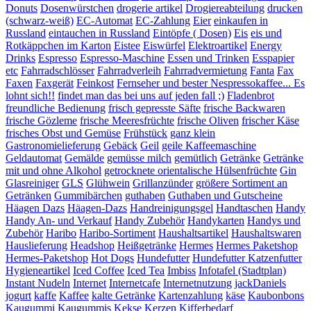
Donuts
Dosenwürstchen
drogerie artikel
Drogiereabteilung
drucken
(schwarz-weiß)
EC-Automat
EC-Zahlung
Eier
einkaufen in
Russland
eintauchen in Russland
Eintöpfe ( Dosen)
Eis
eis und
Rotkäppchen im Karton
Eistee
Eiswürfel
Elektroartikel
Energy
Drinks
Espresso
Espresso-Maschine
Essen und Trinken
Esspapier
etc
Fahrradschlösser
Fahrradverleih
Fahrradvermietung
Fanta
Fax
Faxen
Faxgerät
Feinkost
Fernseher und bester Nespressokaffee... Es
lohnt sich!!
findet man das bei uns auf jeden fall ;)
Fladenbrot
freundliche Bedienung
frisch gepresste Säfte
frische Backwaren
frische Gözleme
frische Meeresfrüchte
frische Oliven
frischer Käse
frisches Obst und Gemüse
Frühstück
ganz klein
Gastronomielieferung
Gebäck
Geil
geile Kaffeemaschine
Geldautomat
Gemälde
gemüsse milch
gemütlich
Getränke
Getränke
mit und ohne Alkohol
getrocknete orientalische Hülsenfrüchte
Gin
Glasreiniger
GLS
Glühwein
Grillanzünder
größere Sortiment an
Getränken
Gummibärchen
guthaben
Guthaben und Gutscheine
Häagen Dazs
Häagen-Dazs
Handreinigungsgel
Handtaschen
Handy
Handy An- und Verkauf
Handy Zubehör
Handykarten
Handys und
Zubehör
Haribo
Haribo-Sortiment
Haushaltsartikel
Haushaltswaren
Hauslieferung
Headshop
Heißgetränke
Hermes
Hermes Paketshop
Hermes-Paketshop
Hot Dogs
Hundefutter
Hundefutter Katzenfutter
Hygieneartikel
Iced Coffee
Iced Tea
Imbiss
Infotafel (Stadtplan)
Instant Nudeln
Internet
Internetcafe
Internetnutzung
jackDaniels
jogurt
kaffe
Kaffee
kalte Getränke
Kartenzahlung
käse
Kaubonbons
Kaugummi
Kaugummis
Kekse
Kerzen
Kifferbedarf