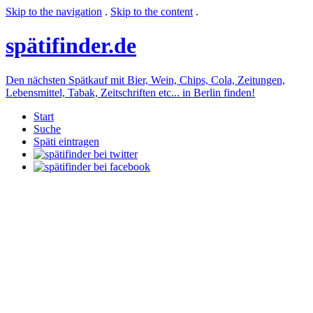
Skip to the navigation
.
Skip to the content
.
späti
finder.de
Den nächsten Spätkauf mit Bier, Wein, Chips, Cola, Zeitungen,
Lebensmittel, Tabak, Zeitschriften etc... in Berlin finden!
Start
Suche
Späti eintragen