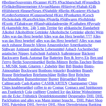
#BerlinerSouvernirs #Scanner #UPS #Nachbarschaft #Freundlich
#TefikderBürgermeister #AyranMango #Hürriyet #Sabah #24h
#Hilfsbereit #ImmerNeues #Nightlife #Berlin #Kopierer #Schach
#GroßesSortiment #Gutaussehend #Kiez #Postkarten #Gesch
#Schokolade #Kartoffelchips #Nutella #Süßwaren #Softdrinks
#Exotic #Tabakware #Handyakkuladegeräte #Guthaben #Paysafe
#Lykamobile #etc.
24h
5 min Terrine
6er
afrikanische Handarbeit
Alkohol
Alkoholfreie Getränke
Alkoholische Getränke
allerlei Wein
Alles was das Herz begehrt
Alles was das Herz begehrt ????
Alles
was das Herz begehrt!
alles was das Herz begehrt!!
Alles was man
auch zuhause Braucht
Allesss
Amazonlocker
Amerikanische
Süßware
Antipasti
arabische Lebensmittel
Asbach
Aschenbecher
asiatischer Nippes
Aufschnitt
Aufstrich
Außenterasse
Bäckerei
Backwaren
Bank-Automat
Bar
Batterien
Ben & Jerrys Eis
Ben und
J'errys
Berlin Souvenirartikel
Berlin-Mützen
Berlin-Taschen
Berlins
1. MUSIK Späti. Gitarren + Zubehör
Bier
Bifi
Binden
Bistro-
Atmosphäre
Bockwurst
Bonbons (einzeln)
Bouletten
Brandy
Brause
Briefmarken
Briefumschläge
Brillen
Brot
Brötchen
Buchhandlung
Bunsenbrenner
Burger
Büroartikel
Butter
Callingcards
Cash-Karten
CASHKARTEN
Champagner
Chips
Chips knabberartikel
coffee to go
Cognac
Cognacs und Spirituosen
aus Frankreich
Cola
craftbeer
Crushed Ice
das kleine Wohnzimmer
um die Ecke: Frühstück
Desinfektionsmittel
Desperados
DHL
DHL
PackStation und alles was Mann immer braucht...
DHL Paket Shop
DHL Paketshop
DHL-Service
DHL-Shop
Dienstleistung Banking