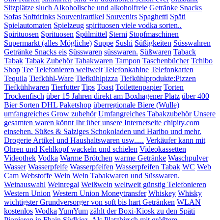
Sitzplätze
sluch Alkoholische und alkoholfreie Getränke
Snacks
Sofas
Softdrinks
Souvenirartikel
Souvenirs
Spaghetti
Späti
Spielautomaten
Spielzeug
spirituosen viele vodka sorten..
Spirituosen
Sprituosen
Spülmittel
Sterni
Stopfmaschinen
Supermarkt (alles Mögliche)
Suppe
Sushi
Süßigkeiten
Süsswahren
Getränke Snacks eis
Süsswaren
süsswaren.
Süßwaren
Taback
Tabak
Tabak Zubehör
Tabakwaren
Tampon
Taschenbücher
Tchibo
Shop
Tee
Telefonieren weltweit
Telefonkabine
Telefonkarten
Tequila
Tiefkühl-Ware
Tiefkühlpizza
Tiefkühlprodukte:Pizzen
Tiefkühlwaren
Tierfutter
Tips
Toast
Toilettenpapier
Torten
Trockenfisch
über 15 Jahren direkt am Boxhagener Platz
über 400
Bier Sorten DHL Paketshop
überregionale Biere (Wulle)
umfangreiches Grow zubehör
Umfangreiches Tabakzubehör
Unsere
gesamten waren könnt Ihr über unsere Internetseite chipity.com
einsehen. Süßes & Salziges Schokoladen und Haribo und mehr.
Drogerie Artikel und Haushaltswaren usw.....
Verkäufer kann mit
Ohren und Kehlkopf wackeln und schielen
Videokassetten
Videothek
Vodka
Warme Brötchen
warme Getränke
Waschpulver
Wasser
Wasserpfeife
Wasserpfeifen
Wasserpfeifen Tabak
WC
Web
Cam
Webstoffe
Wein
Wein Tabakwaren und Süsswaren.
Weinauswahl
Weinregal
Weißwein
weltweit günstig Telefonieren
Western Union
Western Union Moneytransfer
Whiskey
Whisky
wichtigster Grundversorger von soft bis hart Getränken
WLAN
kostenlos
Wodka
YumYum
zählt der Boxi-Kiosk zu den Späti
Pionieren in Fhain.Südkiez. Als Platzhirsch mit größtem