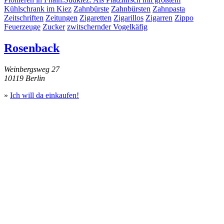
Kühlschrank im Kiez
Zahnbürste
Zahnbürsten
Zahnpasta
Zeitschriften
Zeitungen
Zigaretten
Zigarillos
Zigarren
Zippo
Feuerzeuge
Zucker
zwitschernder Vogelkäfig
Rosenback
Weinbergsweg 27
10119 Berlin
»
Ich will da einkaufen!