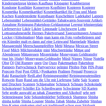
Kinderspielzeug
kleines Kaufhaus
Klopapier
Knabberzeug
Kondome
Konfitüre
Konserven
Kopfhörer
Kopieren
Kopierer
Kosmetika
Kosmetikartikel
Kosmetikartikel für Frau und Mann
Kuchen
Kundentoilette
Kunsthaare
Kuscheltiere
Ladekabel
Lappen
Lebensmittel
Lebensmittel-Getränke-Tabakwaren-Souvenir Artikel-
Annahme Reinigung-Paketshop-Geldautomat
Leergut
lehnigerplatz
Lieferservice
Likör
Liköre
Limonade
Löschzwerg
Lotto
Lottoannahmestelle Hermes Paketversand Tageszeitungen Amazon
Locker (Abholstation)
Mais
man kann ein Foto vorbeibringen und
ein Künstler malt es dann auf eine Leinwand
Marmelade
Masken
Massagestuhl
Meerschaumpfeiffen
Mehl
Metaxa
Mexican Street
Food
Milch
Milchprodukte
mini
Mischgetränke
Mittag und
Abendessen
Mittagessen
Mixgetränke
Moneygram Geldtransfer
(nur bis 16uhr)
Moneygram-Geldtrasfer
Müsli
Nippes
Nüsse
Nutella
Obst
Öl
Old Rummy
open
Ost
Ouzo
Paketmarken
Paketshop
Pampers
Partyschmuck
Partyservice
pelmini
Pfeifen
Pide
PIN-Point
Popcorn
Post
Post (DHL)
Postkarten
Pralinen
Prepaid
Prosecco
Raki
Rastazöpfe
RedLabel
Reinigungsmittel
Reinigungsutensilien
Rotwein
Rum
Rund um die Uhr mit Lieferung
Säfte
Salz
Scanen
und Drucken
Scannen
Schlagsahne
Schmuck
Schnaps
Schokolade
Schokoriegel
Schöller Eis
Schreibwaren
Schwämme
SD Karten
Sehr große auswahl an tabak Zigaretten und Alkohol!
sehr nett
Seiteneingang
Sekt
Sekundenkleber
Selfiestick
Shampoo
Shisha
shisha kohle
Shisha Lounge
Shisha Tabak
Shisha Zubehör
Shishas
Sim-Karten
simkarten
sind wir traditionell schon ever
Sitzbank