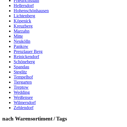
Friedrichshain
Hellersdorf
Hohenschönhausen
Lichtenberg
Köpenick
Kreuzberg
Marzahn
Mitte
Neukölln
Pankow
Prenzlauer Berg
Reinickendorf
Schöneberg
Spandau
Steglitz
Tempelhof
Tiergarten
Treptow
Wedding
Weißensee
Wilmersdorf
Zehlendorf
nach Warensortiment / Tags