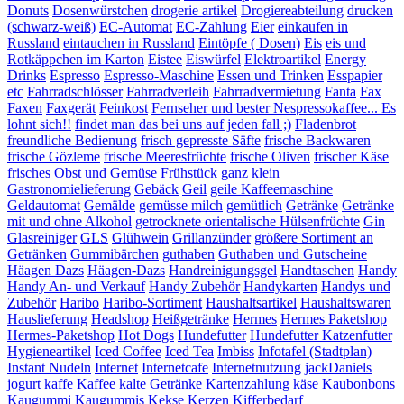
Donuts
Dosenwürstchen
drogerie artikel
Drogiereabteilung
drucken
(schwarz-weiß)
EC-Automat
EC-Zahlung
Eier
einkaufen in
Russland
eintauchen in Russland
Eintöpfe ( Dosen)
Eis
eis und
Rotkäppchen im Karton
Eistee
Eiswürfel
Elektroartikel
Energy
Drinks
Espresso
Espresso-Maschine
Essen und Trinken
Esspapier
etc
Fahrradschlösser
Fahrradverleih
Fahrradvermietung
Fanta
Fax
Faxen
Faxgerät
Feinkost
Fernseher und bester Nespressokaffee... Es
lohnt sich!!
findet man das bei uns auf jeden fall ;)
Fladenbrot
freundliche Bedienung
frisch gepresste Säfte
frische Backwaren
frische Gözleme
frische Meeresfrüchte
frische Oliven
frischer Käse
frisches Obst und Gemüse
Frühstück
ganz klein
Gastronomielieferung
Gebäck
Geil
geile Kaffeemaschine
Geldautomat
Gemälde
gemüsse milch
gemütlich
Getränke
Getränke
mit und ohne Alkohol
getrocknete orientalische Hülsenfrüchte
Gin
Glasreiniger
GLS
Glühwein
Grillanzünder
größere Sortiment an
Getränken
Gummibärchen
guthaben
Guthaben und Gutscheine
Häagen Dazs
Häagen-Dazs
Handreinigungsgel
Handtaschen
Handy
Handy An- und Verkauf
Handy Zubehör
Handykarten
Handys und
Zubehör
Haribo
Haribo-Sortiment
Haushaltsartikel
Haushaltswaren
Hauslieferung
Headshop
Heißgetränke
Hermes
Hermes Paketshop
Hermes-Paketshop
Hot Dogs
Hundefutter
Hundefutter Katzenfutter
Hygieneartikel
Iced Coffee
Iced Tea
Imbiss
Infotafel (Stadtplan)
Instant Nudeln
Internet
Internetcafe
Internetnutzung
jackDaniels
jogurt
kaffe
Kaffee
kalte Getränke
Kartenzahlung
käse
Kaubonbons
Kaugummi
Kaugummis
Kekse
Kerzen
Kifferbedarf