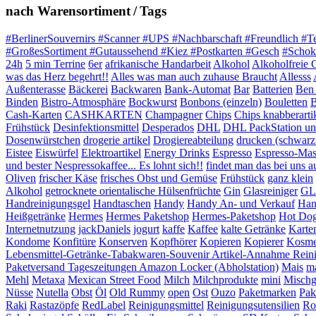
nach Warensortiment / Tags
#BerlinerSouvernirs #Scanner #UPS #Nachbarschaft #Freundlich #T
#GroßesSortiment #Gutaussehend #Kiez #Postkarten #Gesch
#Schok
24h
5 min Terrine
6er
afrikanische Handarbeit
Alkohol
Alkoholfreie 
was das Herz begehrt!!
Alles was man auch zuhause Braucht
Allesss
Außenterasse
Bäckerei
Backwaren
Bank-Automat
Bar
Batterien
Ben 
Binden
Bistro-Atmosphäre
Bockwurst
Bonbons (einzeln)
Bouletten
B
Cash-Karten
CASHKARTEN
Champagner
Chips
Chips knabberarti
Frühstück
Desinfektionsmittel
Desperados
DHL
DHL PackStation und
Dosenwürstchen
drogerie artikel
Drogiereabteilung
drucken (schwarz
Eistee
Eiswürfel
Elektroartikel
Energy Drinks
Espresso
Espresso-Mas
und bester Nespressokaffee... Es lohnt sich!!
findet man das bei uns auf
Oliven
frischer Käse
frisches Obst und Gemüse
Frühstück
ganz klein
Alkohol
getrocknete orientalische Hülsenfrüchte
Gin
Glasreiniger
GL
Handreinigungsgel
Handtaschen
Handy
Handy An- und Verkauf
Han
Heißgetränke
Hermes
Hermes Paketshop
Hermes-Paketshop
Hot Do
Internetnutzung
jackDaniels
jogurt
kaffe
Kaffee
kalte Getränke
Karte
Kondome
Konfitüre
Konserven
Kopfhörer
Kopieren
Kopierer
Kosme
Lebensmittel-Getränke-Tabakwaren-Souvenir Artikel-Annahme Rein
Paketversand Tageszeitungen Amazon Locker (Abholstation)
Mais
ma
Mehl
Metaxa
Mexican Street Food
Milch
Milchprodukte
mini
Mischg
Nüsse
Nutella
Obst
Öl
Old Rummy
open
Ost
Ouzo
Paketmarken
Pak
Raki
Rastazöpfe
RedLabel
Reinigungsmittel
Reinigungsutensilien
Ro