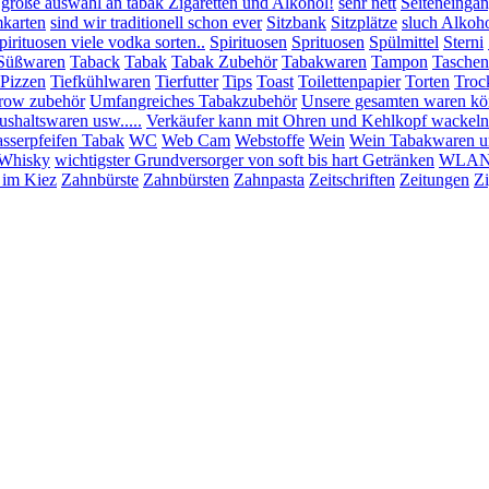
 große auswahl an tabak Zigaretten und Alkohol!
sehr nett
Seiteneinga
mkarten
sind wir traditionell schon ever
Sitzbank
Sitzplätze
sluch Alkoho
pirituosen viele vodka sorten..
Spirituosen
Sprituosen
Spülmittel
Sterni
Süßwaren
Taback
Tabak
Tabak Zubehör
Tabakwaren
Tampon
Taschen
:Pizzen
Tiefkühlwaren
Tierfutter
Tips
Toast
Toilettenpapier
Torten
Troc
row zubehör
Umfangreiches Tabakzubehör
Unsere gesamten waren könn
shaltswaren usw.....
Verkäufer kann mit Ohren und Kehlkopf wackeln
sserpfeifen Tabak
WC
Web Cam
Webstoffe
Wein
Wein Tabakwaren u
Whisky
wichtigster Grundversorger von soft bis hart Getränken
WLAN 
 im Kiez
Zahnbürste
Zahnbürsten
Zahnpasta
Zeitschriften
Zeitungen
Zi