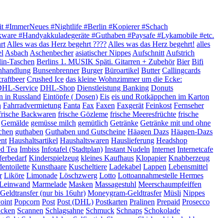
it #ImmerNeues #Nightlife #Berlin #Kopierer #Schach
akware #Handyakkuladegeräte #Guthaben #Paysafe #Lykamobile #etc.
rt
Alles was das Herz begehrt ????
Alles was das Herz begehrt!
alles
el
Asbach
Aschenbecher
asiatischer Nippes
Aufschnitt
Aufstrich
lin-Taschen
Berlins 1. MUSIK Späti. Gitarren + Zubehör
Bier
Bifi
hhandlung
Bunsenbrenner
Burger
Büroartikel
Butter
Callingcards
craftbeer
Crushed Ice
das kleine Wohnzimmer um die Ecke:
HL-Service
DHL-Shop
Dienstleistung Banking
Donuts
n in Russland
Eintöpfe ( Dosen)
Eis
eis und Rotkäppchen im Karton
h
Fahrradvermietung
Fanta
Fax
Faxen
Faxgerät
Feinkost
Fernseher
frische Backwaren
frische Gözleme
frische Meeresfrüchte
frische
Gemälde
gemüsse milch
gemütlich
Getränke
Getränke mit und ohne
chen
guthaben
Guthaben und Gutscheine
Häagen Dazs
Häagen-Dazs
ent
Haushaltsartikel
Haushaltswaren
Hauslieferung
Headshop
ed Tea
Imbiss
Infotafel (Stadtplan)
Instant Nudeln
Internet
Internetcafe
ferbedarf
Kinderspielzeug
kleines Kaufhaus
Klopapier
Knabberzeug
entoilette
Kunsthaare
Kuscheltiere
Ladekabel
Lappen
Lebensmittel
r
Liköre
Limonade
Löschzwerg
Lotto
Lottoannahmestelle Hermes
e Leinwand
Marmelade
Masken
Massagestuhl
Meerschaumpfeiffen
eldtransfer (nur bis 16uhr)
Moneygram-Geldtrasfer
Müsli
Nippes
oint
Popcorn
Post
Post (DHL)
Postkarten
Pralinen
Prepaid
Prosecco
ucken
Scannen
Schlagsahne
Schmuck
Schnaps
Schokolade