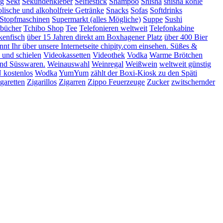
ng
Sekt
Sekundenkleber
Selfiestick
Shampoo
Shisha
shisha kohle
lische und alkoholfreie Getränke
Snacks
Sofas
Softdrinks
Stopfmaschinen
Supermarkt (alles Mögliche)
Suppe
Sushi
bücher
Tchibo Shop
Tee
Telefonieren weltweit
Telefonkabine
kenfisch
über 15 Jahren direkt am Boxhagener Platz
über 400 Bier
t Ihr über unsere Internetseite chipity.com einsehen. Süßes &
 und schielen
Videokassetten
Videothek
Vodka
Warme Brötchen
nd Süsswaren.
Weinauswahl
Weinregal
Weißwein
weltweit günstig
kostenlos
Wodka
YumYum
zählt der Boxi-Kiosk zu den Späti
garetten
Zigarillos
Zigarren
Zippo Feuerzeuge
Zucker
zwitschernder