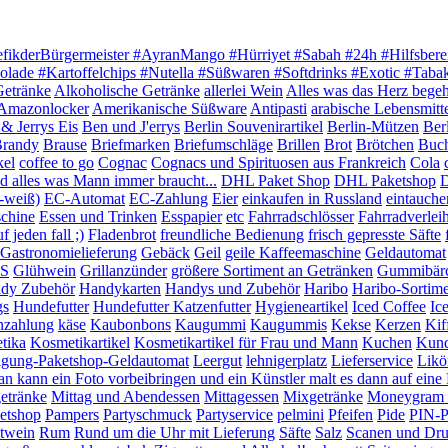
efikderBürgermeister #AyranMango #Hürriyet #Sabah #24h #Hilfsbere
olade #Kartoffelchips #Nutella #Süßwaren #Softdrinks #Exotic #Tab
Getränke
Alkoholische Getränke
allerlei Wein
Alles was das Herz begeh
Amazonlocker
Amerikanische Süßware
Antipasti
arabische Lebensmitt
& Jerrys Eis
Ben und J'errys
Berlin Souvenirartikel
Berlin-Mützen
Ber
randy
Brause
Briefmarken
Briefumschläge
Brillen
Brot
Brötchen
Buc
kel
coffee to go
Cognac
Cognacs und Spirituosen aus Frankreich
Cola
 alles was Mann immer braucht...
DHL Paket Shop
DHL Paketshop
D
-weiß)
EC-Automat
EC-Zahlung
Eier
einkaufen in Russland
eintauche
chine
Essen und Trinken
Esspapier
etc
Fahrradschlösser
Fahrradverlei
 jeden fall ;)
Fladenbrot
freundliche Bedienung
frisch gepresste Säfte
Gastronomielieferung
Gebäck
Geil
geile Kaffeemaschine
Geldautomat
S
Glühwein
Grillanzünder
größere Sortiment an Getränken
Gummibär
dy Zubehör
Handykarten
Handys und Zubehör
Haribo
Haribo-Sortim
gs
Hundefutter
Hundefutter Katzenfutter
Hygieneartikel
Iced Coffee
Ic
nzahlung
käse
Kaubonbons
Kaugummi
Kaugummis
Kekse
Kerzen
Kif
tika
Kosmetikartikel
Kosmetikartikel für Frau und Mann
Kuchen
Kund
igung-Paketshop-Geldautomat
Leergut
lehnigerplatz
Lieferservice
Likö
n kann ein Foto vorbeibringen und ein Künstler malt es dann auf ein
etränke
Mittag und Abendessen
Mittagessen
Mixgetränke
Moneygram G
etshop
Pampers
Partyschmuck
Partyservice
pelmini
Pfeifen
Pide
PIN-P
twein
Rum
Rund um die Uhr mit Lieferung
Säfte
Salz
Scanen und Dr