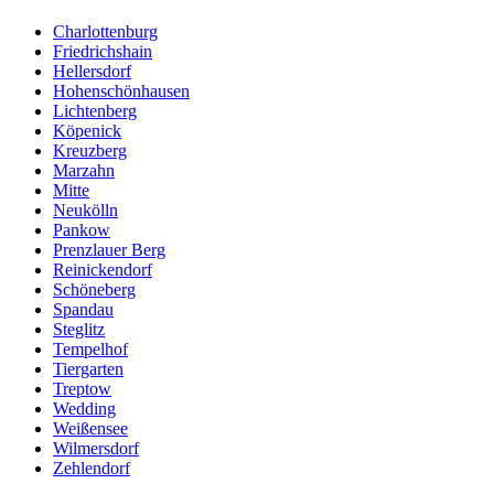
Charlottenburg
Friedrichshain
Hellersdorf
Hohenschönhausen
Lichtenberg
Köpenick
Kreuzberg
Marzahn
Mitte
Neukölln
Pankow
Prenzlauer Berg
Reinickendorf
Schöneberg
Spandau
Steglitz
Tempelhof
Tiergarten
Treptow
Wedding
Weißensee
Wilmersdorf
Zehlendorf