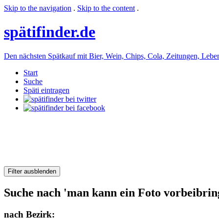
Skip to the navigation
.
Skip to the content
.
späti
finder.de
Den nächsten Spätkauf mit Bier, Wein, Chips, Cola, Zeitungen, Lebensm
Start
Suche
Späti eintragen
Filter ausblenden
Suche nach 'man kann ein Foto vorbeibring
nach Bezirk: