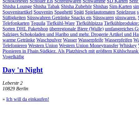
Schokoriegel
Schöller Eis
Schreibwaren
Schwämme
SD Karten
Sehr
Shisha Lounge
Shisha Tabak
Shisha Zubehör
Shishas
Sim-Karten
si
Souvenirartikel
Souvenirs
Spaghetti
Späti
Spielautomaten
Spielzeug
s
Süßigkeiten
Süsswahren Getränke Snacks eis
Süsswaren
süsswaren.
Telefonkarten
Tequila
Tiefkühl-Ware
Tiefkühlpizza
Tiefkühlprodukte
Sorten DHL Paketshop
überregionale Biere (Wulle)
umfangreiches G
Salziges Schokoladen und Haribo und mehr. Drogerie Artikel und Hau
warme Getränke
Waschpulver
Wasser
Wasserpfeife
Wasserpfeifen
Wa
Telefonieren
Western Union
Western Union Moneytransfer
Whiskey
Pionieren in Fhain.Südkiez. Als Platzhirsch mit größtem Kühlschrank
Vogelkäfig
Day 'n Night
Leberstr 2
10829 Berlin
»
Ich will da einkaufen!