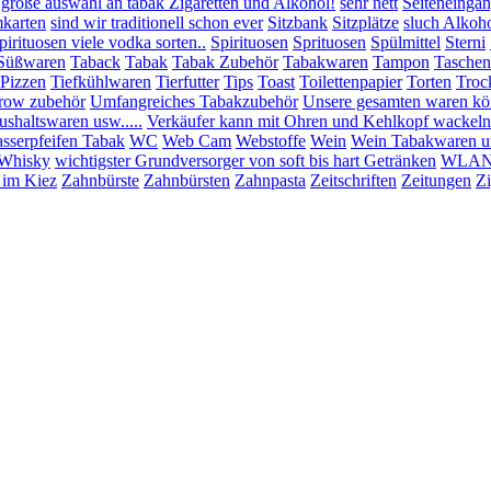
 große auswahl an tabak Zigaretten und Alkohol!
sehr nett
Seiteneinga
mkarten
sind wir traditionell schon ever
Sitzbank
Sitzplätze
sluch Alkoho
pirituosen viele vodka sorten..
Spirituosen
Sprituosen
Spülmittel
Sterni
Süßwaren
Taback
Tabak
Tabak Zubehör
Tabakwaren
Tampon
Taschen
:Pizzen
Tiefkühlwaren
Tierfutter
Tips
Toast
Toilettenpapier
Torten
Troc
row zubehör
Umfangreiches Tabakzubehör
Unsere gesamten waren könn
shaltswaren usw.....
Verkäufer kann mit Ohren und Kehlkopf wackeln
sserpfeifen Tabak
WC
Web Cam
Webstoffe
Wein
Wein Tabakwaren u
Whisky
wichtigster Grundversorger von soft bis hart Getränken
WLAN 
 im Kiez
Zahnbürste
Zahnbürsten
Zahnpasta
Zeitschriften
Zeitungen
Zi