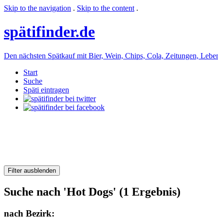
Skip to the navigation
.
Skip to the content
.
späti
finder.de
Den nächsten Spätkauf mit Bier, Wein, Chips, Cola, Zeitungen, Lebensm
Start
Suche
Späti eintragen
Filter ausblenden
Suche nach 'Hot Dogs' (1 Ergebnis)
nach Bezirk: