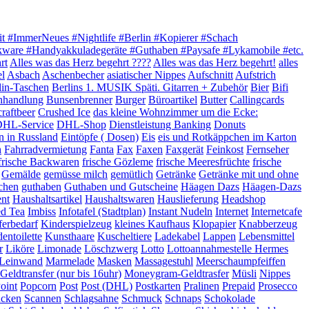
it #ImmerNeues #Nightlife #Berlin #Kopierer #Schach
akware #Handyakkuladegeräte #Guthaben #Paysafe #Lykamobile #etc.
rt
Alles was das Herz begehrt ????
Alles was das Herz begehrt!
alles
el
Asbach
Aschenbecher
asiatischer Nippes
Aufschnitt
Aufstrich
lin-Taschen
Berlins 1. MUSIK Späti. Gitarren + Zubehör
Bier
Bifi
hhandlung
Bunsenbrenner
Burger
Büroartikel
Butter
Callingcards
craftbeer
Crushed Ice
das kleine Wohnzimmer um die Ecke:
HL-Service
DHL-Shop
Dienstleistung Banking
Donuts
n in Russland
Eintöpfe ( Dosen)
Eis
eis und Rotkäppchen im Karton
h
Fahrradvermietung
Fanta
Fax
Faxen
Faxgerät
Feinkost
Fernseher
frische Backwaren
frische Gözleme
frische Meeresfrüchte
frische
Gemälde
gemüsse milch
gemütlich
Getränke
Getränke mit und ohne
chen
guthaben
Guthaben und Gutscheine
Häagen Dazs
Häagen-Dazs
ent
Haushaltsartikel
Haushaltswaren
Hauslieferung
Headshop
ed Tea
Imbiss
Infotafel (Stadtplan)
Instant Nudeln
Internet
Internetcafe
ferbedarf
Kinderspielzeug
kleines Kaufhaus
Klopapier
Knabberzeug
entoilette
Kunsthaare
Kuscheltiere
Ladekabel
Lappen
Lebensmittel
r
Liköre
Limonade
Löschzwerg
Lotto
Lottoannahmestelle Hermes
e Leinwand
Marmelade
Masken
Massagestuhl
Meerschaumpfeiffen
eldtransfer (nur bis 16uhr)
Moneygram-Geldtrasfer
Müsli
Nippes
oint
Popcorn
Post
Post (DHL)
Postkarten
Pralinen
Prepaid
Prosecco
ucken
Scannen
Schlagsahne
Schmuck
Schnaps
Schokolade