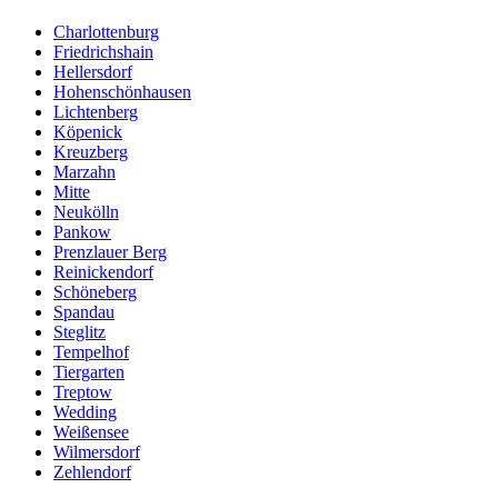
Charlottenburg
Friedrichshain
Hellersdorf
Hohenschönhausen
Lichtenberg
Köpenick
Kreuzberg
Marzahn
Mitte
Neukölln
Pankow
Prenzlauer Berg
Reinickendorf
Schöneberg
Spandau
Steglitz
Tempelhof
Tiergarten
Treptow
Wedding
Weißensee
Wilmersdorf
Zehlendorf