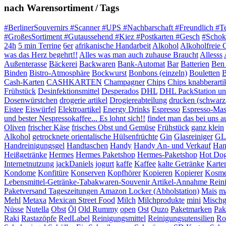
nach Warensortiment / Tags
#BerlinerSouvernirs #Scanner #UPS #Nachbarschaft #Freundlich #T
#GroßesSortiment #Gutaussehend #Kiez #Postkarten #Gesch
#Schok
24h
5 min Terrine
6er
afrikanische Handarbeit
Alkohol
Alkoholfreie 
was das Herz begehrt!!
Alles was man auch zuhause Braucht
Allesss
Außenterasse
Bäckerei
Backwaren
Bank-Automat
Bar
Batterien
Ben 
Binden
Bistro-Atmosphäre
Bockwurst
Bonbons (einzeln)
Bouletten
B
Cash-Karten
CASHKARTEN
Champagner
Chips
Chips knabberarti
Frühstück
Desinfektionsmittel
Desperados
DHL
DHL PackStation und
Dosenwürstchen
drogerie artikel
Drogiereabteilung
drucken (schwarz
Eistee
Eiswürfel
Elektroartikel
Energy Drinks
Espresso
Espresso-Mas
und bester Nespressokaffee... Es lohnt sich!!
findet man das bei uns auf
Oliven
frischer Käse
frisches Obst und Gemüse
Frühstück
ganz klein
Alkohol
getrocknete orientalische Hülsenfrüchte
Gin
Glasreiniger
GL
Handreinigungsgel
Handtaschen
Handy
Handy An- und Verkauf
Han
Heißgetränke
Hermes
Hermes Paketshop
Hermes-Paketshop
Hot Do
Internetnutzung
jackDaniels
jogurt
kaffe
Kaffee
kalte Getränke
Karte
Kondome
Konfitüre
Konserven
Kopfhörer
Kopieren
Kopierer
Kosme
Lebensmittel-Getränke-Tabakwaren-Souvenir Artikel-Annahme Rein
Paketversand Tageszeitungen Amazon Locker (Abholstation)
Mais
ma
Mehl
Metaxa
Mexican Street Food
Milch
Milchprodukte
mini
Mischg
Nüsse
Nutella
Obst
Öl
Old Rummy
open
Ost
Ouzo
Paketmarken
Pak
Raki
Rastazöpfe
RedLabel
Reinigungsmittel
Reinigungsutensilien
Ro