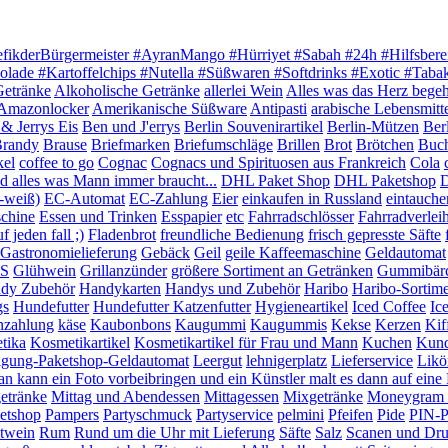
efikderBürgermeister #AyranMango #Hürriyet #Sabah #24h #Hilfsbere
olade #Kartoffelchips #Nutella #Süßwaren #Softdrinks #Exotic #Tab
Getränke
Alkoholische Getränke
allerlei Wein
Alles was das Herz begeh
Amazonlocker
Amerikanische Süßware
Antipasti
arabische Lebensmitt
& Jerrys Eis
Ben und J'errys
Berlin Souvenirartikel
Berlin-Mützen
Ber
randy
Brause
Briefmarken
Briefumschläge
Brillen
Brot
Brötchen
Buc
kel
coffee to go
Cognac
Cognacs und Spirituosen aus Frankreich
Cola
 alles was Mann immer braucht...
DHL Paket Shop
DHL Paketshop
D
-weiß)
EC-Automat
EC-Zahlung
Eier
einkaufen in Russland
eintauche
chine
Essen und Trinken
Esspapier
etc
Fahrradschlösser
Fahrradverlei
 jeden fall ;)
Fladenbrot
freundliche Bedienung
frisch gepresste Säfte
Gastronomielieferung
Gebäck
Geil
geile Kaffeemaschine
Geldautomat
S
Glühwein
Grillanzünder
größere Sortiment an Getränken
Gummibär
dy Zubehör
Handykarten
Handys und Zubehör
Haribo
Haribo-Sortim
gs
Hundefutter
Hundefutter Katzenfutter
Hygieneartikel
Iced Coffee
Ic
nzahlung
käse
Kaubonbons
Kaugummi
Kaugummis
Kekse
Kerzen
Kif
tika
Kosmetikartikel
Kosmetikartikel für Frau und Mann
Kuchen
Kund
igung-Paketshop-Geldautomat
Leergut
lehnigerplatz
Lieferservice
Likö
n kann ein Foto vorbeibringen und ein Künstler malt es dann auf ein
etränke
Mittag und Abendessen
Mittagessen
Mixgetränke
Moneygram G
etshop
Pampers
Partyschmuck
Partyservice
pelmini
Pfeifen
Pide
PIN-P
twein
Rum
Rund um die Uhr mit Lieferung
Säfte
Salz
Scanen und Dr