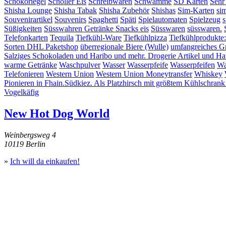
Schokoriegel
Schöller Eis
Schreibwaren
Schwämme
SD Karten
Sehr
Shisha Lounge
Shisha Tabak
Shisha Zubehör
Shishas
Sim-Karten
si
Souvenirartikel
Souvenirs
Spaghetti
Späti
Spielautomaten
Spielzeug
s
Süßigkeiten
Süsswahren Getränke Snacks eis
Süsswaren
süsswaren.
Telefonkarten
Tequila
Tiefkühl-Ware
Tiefkühlpizza
Tiefkühlprodukte
Sorten DHL Paketshop
überregionale Biere (Wulle)
umfangreiches G
Salziges Schokoladen und Haribo und mehr. Drogerie Artikel und Hau
warme Getränke
Waschpulver
Wasser
Wasserpfeife
Wasserpfeifen
Wa
Telefonieren
Western Union
Western Union Moneytransfer
Whiskey
Pionieren in Fhain.Südkiez. Als Platzhirsch mit größtem Kühlschrank
Vogelkäfig
New Hot Dog World
Weinbergsweg 4
10119 Berlin
»
Ich will da einkaufen!