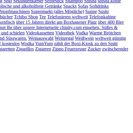
ng
Sekt
Sekundenkleber
Selfiestick
Shampoo
Shisha
shisha kohle
lische und alkoholfreie Getränke
Snacks
Sofas
Softdrinks
Stopfmaschinen
Supermarkt (alles Mögliche)
Suppe
Sushi
bücher
Tchibo Shop
Tee
Telefonieren weltweit
Telefonkabine
kenfisch
über 15 Jahren direkt am Boxhagener Platz
über 400 Bier
t Ihr über unsere Internetseite chipity.com einsehen. Süßes &
 und schielen
Videokassetten
Videothek
Vodka
Warme Brötchen
nd Süsswaren.
Weinauswahl
Weinregal
Weißwein
weltweit günstig
kostenlos
Wodka
YumYum
zählt der Boxi-Kiosk zu den Späti
garetten
Zigarillos
Zigarren
Zippo Feuerzeuge
Zucker
zwitschernder