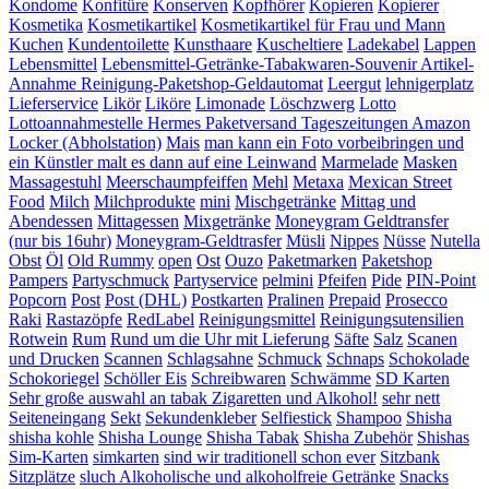
Kondome
Konfitüre
Konserven
Kopfhörer
Kopieren
Kopierer
Kosmetika
Kosmetikartikel
Kosmetikartikel für Frau und Mann
Kuchen
Kundentoilette
Kunsthaare
Kuscheltiere
Ladekabel
Lappen
Lebensmittel
Lebensmittel-Getränke-Tabakwaren-Souvenir Artikel-
Annahme Reinigung-Paketshop-Geldautomat
Leergut
lehnigerplatz
Lieferservice
Likör
Liköre
Limonade
Löschzwerg
Lotto
Lottoannahmestelle Hermes Paketversand Tageszeitungen Amazon
Locker (Abholstation)
Mais
man kann ein Foto vorbeibringen und
ein Künstler malt es dann auf eine Leinwand
Marmelade
Masken
Massagestuhl
Meerschaumpfeiffen
Mehl
Metaxa
Mexican Street
Food
Milch
Milchprodukte
mini
Mischgetränke
Mittag und
Abendessen
Mittagessen
Mixgetränke
Moneygram Geldtransfer
(nur bis 16uhr)
Moneygram-Geldtrasfer
Müsli
Nippes
Nüsse
Nutella
Obst
Öl
Old Rummy
open
Ost
Ouzo
Paketmarken
Paketshop
Pampers
Partyschmuck
Partyservice
pelmini
Pfeifen
Pide
PIN-Point
Popcorn
Post
Post (DHL)
Postkarten
Pralinen
Prepaid
Prosecco
Raki
Rastazöpfe
RedLabel
Reinigungsmittel
Reinigungsutensilien
Rotwein
Rum
Rund um die Uhr mit Lieferung
Säfte
Salz
Scanen
und Drucken
Scannen
Schlagsahne
Schmuck
Schnaps
Schokolade
Schokoriegel
Schöller Eis
Schreibwaren
Schwämme
SD Karten
Sehr große auswahl an tabak Zigaretten und Alkohol!
sehr nett
Seiteneingang
Sekt
Sekundenkleber
Selfiestick
Shampoo
Shisha
shisha kohle
Shisha Lounge
Shisha Tabak
Shisha Zubehör
Shishas
Sim-Karten
simkarten
sind wir traditionell schon ever
Sitzbank
Sitzplätze
sluch Alkoholische und alkoholfreie Getränke
Snacks