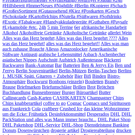
#TefikderBürgermeister #AyranMango #Hürriyet #Sabah #24h
#Hilfsbereit #ImmerNeues #Nightlife #Berlin #Kopierer #Schach
#GroßesSortiment #Gutaussehend #Kiez #Postkarten #Gesch
#Schokolade #Kartoffelchips #Nutella #Süßwaren #Softdrinks
#Exotic #Tabakware #Handyakkuladegeräte #Guthaben #Paysafe
#Lykamobile #etc.
24h
5 min Terrine
6er
afrikanische Handarbeit
Alkohol
Alkoholfreie Getränke
Alkoholische Getränke
allerlei Wein
Alles was das Herz begehrt
Alles was das Herz begehrt ????
Alles
was das Herz begehrt!
alles was das Herz begehrt!!
Alles was man
auch zuhause Braucht
Allesss
Amazonlocker
Amerikanische
Süßware
Antipasti
arabische Lebensmittel
Asbach
Aschenbecher
asiatischer Nippes
Aufschnitt
Aufstrich
Außenterasse
Bäckerei
Backwaren
Bank-Automat
Bar
Batterien
Ben & Jerrys Eis
Ben und
J'errys
Berlin Souvenirartikel
Berlin-Mützen
Berlin-Taschen
Berlins
1. MUSIK Späti. Gitarren + Zubehör
Bier
Bifi
Binden
Bistro-
Atmosphäre
Bockwurst
Bonbons (einzeln)
Bouletten
Brandy
Brause
Briefmarken
Briefumschläge
Brillen
Brot
Brötchen
Buchhandlung
Bunsenbrenner
Burger
Büroartikel
Butter
Callingcards
Cash-Karten
CASHKARTEN
Champagner
Chips
Chips knabberartikel
coffee to go
Cognac
Cognacs und Spirituosen
aus Frankreich
Cola
craftbeer
Crushed Ice
das kleine Wohnzimmer
um die Ecke: Frühstück
Desinfektionsmittel
Desperados
DHL
DHL
PackStation und alles was Mann immer braucht...
DHL Paket Shop
DHL Paketshop
DHL-Service
DHL-Shop
Dienstleistung Banking
Donuts
Dosenwürstchen
drogerie artikel
Drogiereabteilung
drucken