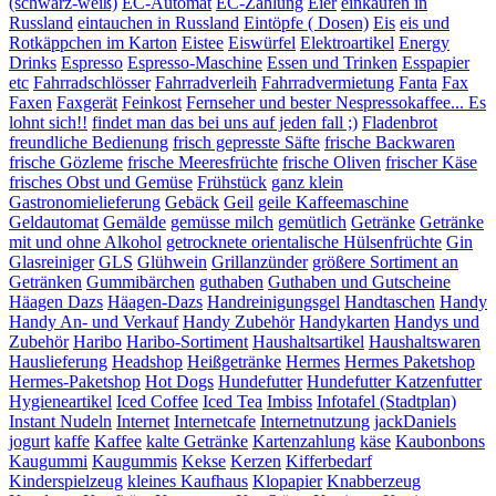
(schwarz-weiß)
EC-Automat
EC-Zahlung
Eier
einkaufen in
Russland
eintauchen in Russland
Eintöpfe ( Dosen)
Eis
eis und
Rotkäppchen im Karton
Eistee
Eiswürfel
Elektroartikel
Energy
Drinks
Espresso
Espresso-Maschine
Essen und Trinken
Esspapier
etc
Fahrradschlösser
Fahrradverleih
Fahrradvermietung
Fanta
Fax
Faxen
Faxgerät
Feinkost
Fernseher und bester Nespressokaffee... Es
lohnt sich!!
findet man das bei uns auf jeden fall ;)
Fladenbrot
freundliche Bedienung
frisch gepresste Säfte
frische Backwaren
frische Gözleme
frische Meeresfrüchte
frische Oliven
frischer Käse
frisches Obst und Gemüse
Frühstück
ganz klein
Gastronomielieferung
Gebäck
Geil
geile Kaffeemaschine
Geldautomat
Gemälde
gemüsse milch
gemütlich
Getränke
Getränke
mit und ohne Alkohol
getrocknete orientalische Hülsenfrüchte
Gin
Glasreiniger
GLS
Glühwein
Grillanzünder
größere Sortiment an
Getränken
Gummibärchen
guthaben
Guthaben und Gutscheine
Häagen Dazs
Häagen-Dazs
Handreinigungsgel
Handtaschen
Handy
Handy An- und Verkauf
Handy Zubehör
Handykarten
Handys und
Zubehör
Haribo
Haribo-Sortiment
Haushaltsartikel
Haushaltswaren
Hauslieferung
Headshop
Heißgetränke
Hermes
Hermes Paketshop
Hermes-Paketshop
Hot Dogs
Hundefutter
Hundefutter Katzenfutter
Hygieneartikel
Iced Coffee
Iced Tea
Imbiss
Infotafel (Stadtplan)
Instant Nudeln
Internet
Internetcafe
Internetnutzung
jackDaniels
jogurt
kaffe
Kaffee
kalte Getränke
Kartenzahlung
käse
Kaubonbons
Kaugummi
Kaugummis
Kekse
Kerzen
Kifferbedarf
Kinderspielzeug
kleines Kaufhaus
Klopapier
Knabberzeug