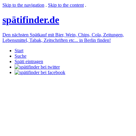
Skip to the navigation
.
Skip to the content
.
späti
finder.de
Den nächsten Spätkauf mit Bier, Wein, Chips, Cola, Zeitungen,
Lebensmittel, Tabak, Zeitschriften etc... in Berlin finden!
Start
Suche
Späti eintragen