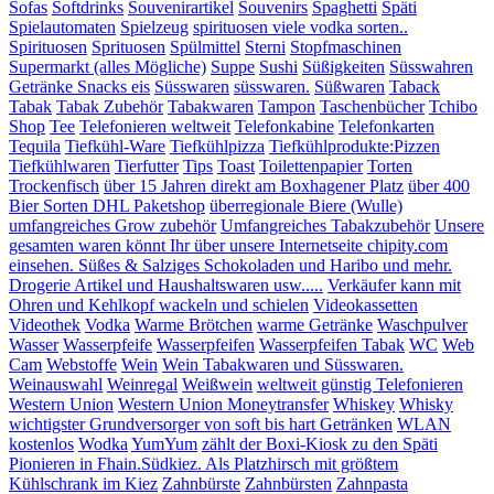
Sofas
Softdrinks
Souvenirartikel
Souvenirs
Spaghetti
Späti
Spielautomaten
Spielzeug
spirituosen viele vodka sorten..
Spirituosen
Sprituosen
Spülmittel
Sterni
Stopfmaschinen
Supermarkt (alles Mögliche)
Suppe
Sushi
Süßigkeiten
Süsswahren
Getränke Snacks eis
Süsswaren
süsswaren.
Süßwaren
Taback
Tabak
Tabak Zubehör
Tabakwaren
Tampon
Taschenbücher
Tchibo
Shop
Tee
Telefonieren weltweit
Telefonkabine
Telefonkarten
Tequila
Tiefkühl-Ware
Tiefkühlpizza
Tiefkühlprodukte:Pizzen
Tiefkühlwaren
Tierfutter
Tips
Toast
Toilettenpapier
Torten
Trockenfisch
über 15 Jahren direkt am Boxhagener Platz
über 400
Bier Sorten DHL Paketshop
überregionale Biere (Wulle)
umfangreiches Grow zubehör
Umfangreiches Tabakzubehör
Unsere
gesamten waren könnt Ihr über unsere Internetseite chipity.com
einsehen. Süßes & Salziges Schokoladen und Haribo und mehr.
Drogerie Artikel und Haushaltswaren usw.....
Verkäufer kann mit
Ohren und Kehlkopf wackeln und schielen
Videokassetten
Videothek
Vodka
Warme Brötchen
warme Getränke
Waschpulver
Wasser
Wasserpfeife
Wasserpfeifen
Wasserpfeifen Tabak
WC
Web
Cam
Webstoffe
Wein
Wein Tabakwaren und Süsswaren.
Weinauswahl
Weinregal
Weißwein
weltweit günstig Telefonieren
Western Union
Western Union Moneytransfer
Whiskey
Whisky
wichtigster Grundversorger von soft bis hart Getränken
WLAN
kostenlos
Wodka
YumYum
zählt der Boxi-Kiosk zu den Späti
Pionieren in Fhain.Südkiez. Als Platzhirsch mit größtem
Kühlschrank im Kiez
Zahnbürste
Zahnbürsten
Zahnpasta