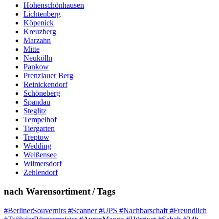
Hohenschönhausen
Lichtenberg
Köpenick
Kreuzberg
Marzahn
Mitte
Neukölln
Pankow
Prenzlauer Berg
Reinickendorf
Schöneberg
Spandau
Steglitz
Tempelhof
Tiergarten
Treptow
Wedding
Weißensee
Wilmersdorf
Zehlendorf
nach Warensortiment / Tags
#BerlinerSouvernirs #Scanner #UPS #Nachbarschaft #Freundlich