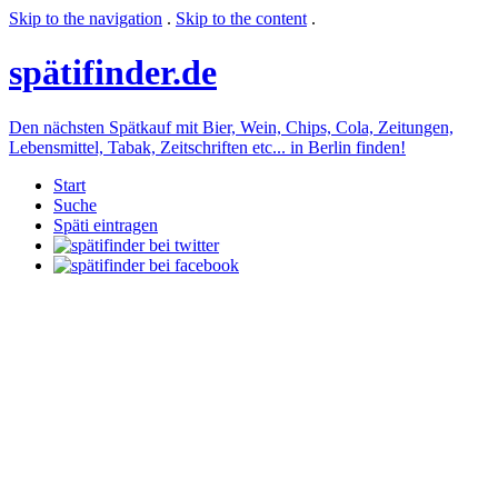
Skip to the navigation
.
Skip to the content
.
späti
finder.de
Den nächsten Spätkauf mit Bier, Wein, Chips, Cola, Zeitungen,
Lebensmittel, Tabak, Zeitschriften etc... in Berlin finden!
Start
Suche
Späti eintragen