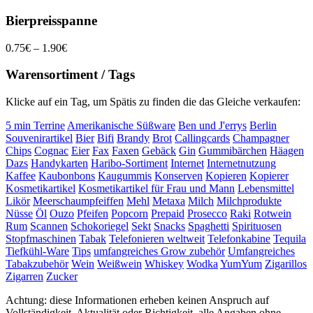
Bierpreisspanne
0.75€ – 1.90€
Warensortiment / Tags
Klicke auf ein Tag, um Spätis zu finden die das Gleiche verkaufen:
5 min Terrine
Amerikanische Süßware
Ben und J'errys
Berlin
Souvenirartikel
Bier
Bifi
Brandy
Brot
Callingcards
Champagner
Chips
Cognac
Eier
Fax
Faxen
Gebäck
Gin
Gummibärchen
Häagen
Dazs
Handykarten
Haribo-Sortiment
Internet
Internetnutzung
Kaffee
Kaubonbons
Kaugummis
Konserven
Kopieren
Kopierer
Kosmetikartikel
Kosmetikartikel für Frau und Mann
Lebensmittel
Likör
Meerschaumpfeiffen
Mehl
Metaxa
Milch
Milchprodukte
Nüsse
Öl
Ouzo
Pfeifen
Popcorn
Prepaid
Prosecco
Raki
Rotwein
Rum
Scannen
Schokoriegel
Sekt
Snacks
Spaghetti
Spirituosen
Stopfmaschinen
Tabak
Telefonieren weltweit
Telefonkabine
Tequila
Tiefkühl-Ware
Tips
umfangreiches Grow zubehör
Umfangreiches
Tabakzubehör
Wein
Weißwein
Whiskey
Wodka
YumYum
Zigarillos
Zigarren
Zucker
Achtung: diese Informationen erheben keinen Anspruch auf
Vollständigkeit, Aktualität oder Richtigkeit, alle Angaben ohne