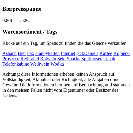
Bierpreisspanne
0.80€ – 1.50€
Warensortiment / Tags
Klicke auf ein Tag, um Spätis zu finden die das Gleiche verkaufen:
Asbach
Bier
Fax
Handykarten
Internet
jackDaniels
Kaffee
Kopierer
Prosecco
RedLabel
Rotwein
Sekt
Snacks
Spirituosen
Tabak
Telefonkabine
Weißwein
Wodka
Achtung: diese Informationen erheben keinen Anspruch auf
Vollständigkeit, Aktualität oder Richtigkeit, alle Angaben ohne
Gewähr. Die Informationen beruhen auf Beobachtung und stammen
in den meisten Fällen nicht vom Eigentümer oder Besitzer des
Ladens.