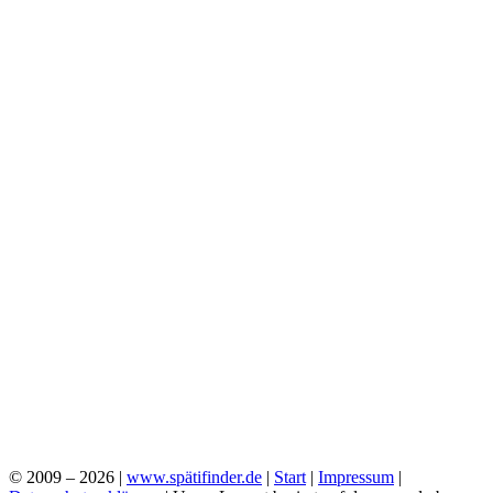
© 2009 – 2026 |
www.spätifinder.de
|
Start
|
Impressum
|