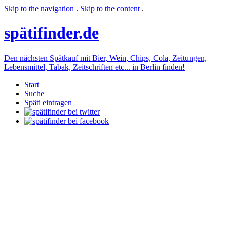
Skip to the navigation
.
Skip to the content
.
späti
finder.de
Den nächsten Spätkauf mit Bier, Wein, Chips, Cola, Zeitungen,
Lebensmittel, Tabak, Zeitschriften etc... in Berlin finden!
Start
Suche
Späti eintragen