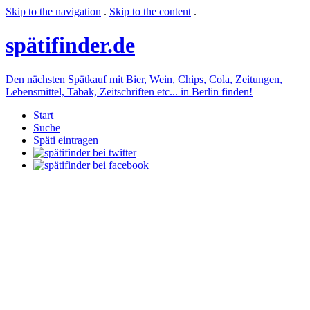
Skip to the navigation
.
Skip to the content
.
späti
finder.de
Den nächsten Spätkauf mit Bier, Wein, Chips, Cola, Zeitungen,
Lebensmittel, Tabak, Zeitschriften etc... in Berlin finden!
Start
Suche
Späti eintragen