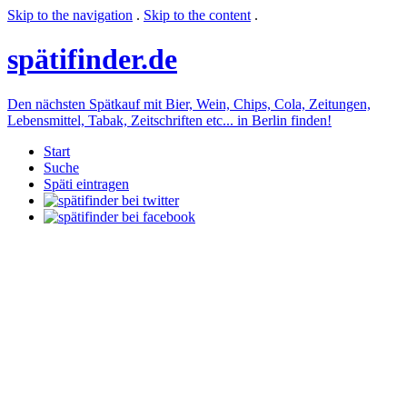
Skip to the navigation
.
Skip to the content
.
späti
finder.de
Den nächsten Spätkauf mit Bier, Wein, Chips, Cola, Zeitungen,
Lebensmittel, Tabak, Zeitschriften etc... in Berlin finden!
Start
Suche
Späti eintragen