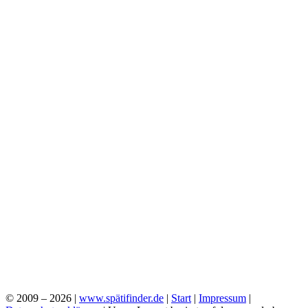
© 2009 – 2026 |
www.spätifinder.de
|
Start
|
Impressum
|