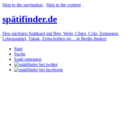
Skip to the navigation
.
Skip to the content
.
späti
finder.de
Den nächsten Spätkauf mit Bier, Wein, Chips, Cola, Zeitungen,
Lebensmittel, Tabak, Zeitschriften etc... in Berlin finden!
Start
Suche
Späti eintragen