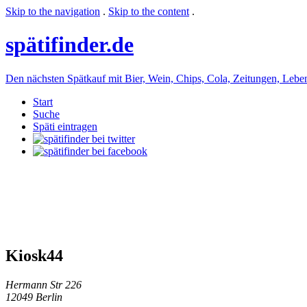
Skip to the navigation
.
Skip to the content
.
späti
finder.de
Den nächsten Spätkauf mit Bier, Wein, Chips, Cola, Zeitungen, Lebensm
Start
Suche
Späti eintragen
Kiosk44
Hermann Str 226
12049 Berlin