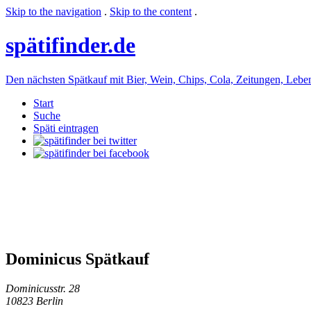
Skip to the navigation
.
Skip to the content
.
späti
finder.de
Den nächsten Spätkauf mit Bier, Wein, Chips, Cola, Zeitungen, Lebensm
Start
Suche
Späti eintragen
Dominicus Spätkauf
Dominicusstr. 28
10823 Berlin