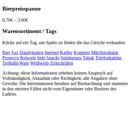
Bierpreisspanne
0.70€ – 3.00€
Warensortiment / Tags
Klicke auf ein Tag, um Spätis zu finden die das Gleiche verkaufen:
Bier
Fax
Handykarten
Internet
Kaffee
Kopierer
Milchprodukte
Prosecco
Rotwein
Sekt
Snacks
Spirituosen
Tabak
Telefonkabine
Tiefkühl-Ware
Weißwein
Zeitschriften
Achtung: diese Informationen erheben keinen Anspruch auf
Vollständigkeit, Aktualität oder Richtigkeit, alle Angaben ohne
Gewähr. Die Informationen beruhen auf Beobachtung und stammen
in den meisten Fällen nicht vom Eigentümer oder Besitzer des
Ladens.