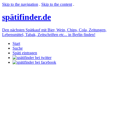
Skip to the navigation
.
Skip to the content
.
späti
finder.de
Den nächsten Spätkauf mit Bier, Wein, Chips, Cola, Zeitungen,
Lebensmittel, Tabak, Zeitschriften etc... in Berlin finden!
Start
Suche
Späti eintragen