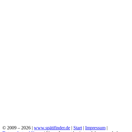
© 2009 – 2026 |
www.spätifinder.de
|
Start
|
Impressum
|