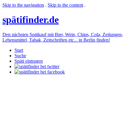
Skip to the navigation
.
Skip to the content
.
späti
finder.de
Den nächsten Spätkauf mit Bier, Wein, Chips, Cola, Zeitungen,
Lebensmittel, Tabak, Zeitschriften etc... in Berlin finden!
Start
Suche
Späti eintragen