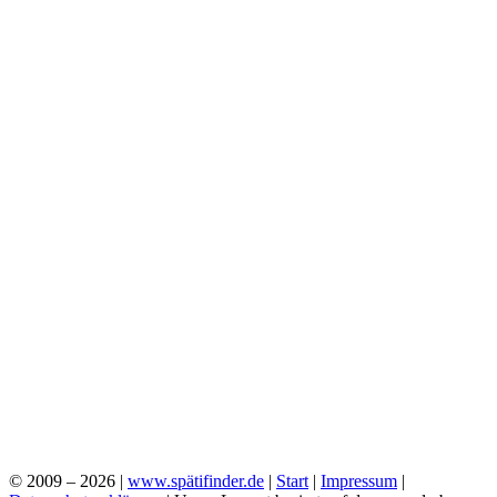
© 2009 – 2026 |
www.spätifinder.de
|
Start
|
Impressum
|