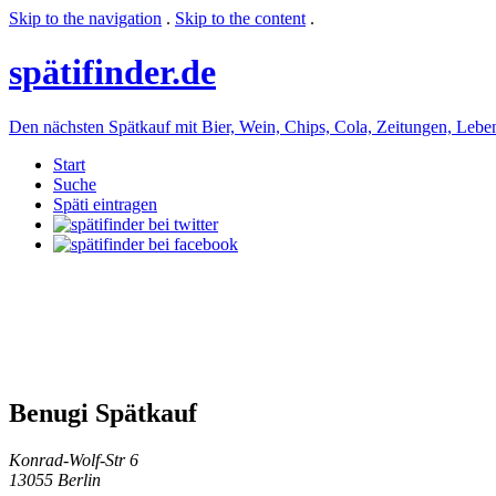
Skip to the navigation
.
Skip to the content
.
späti
finder.de
Den nächsten Spätkauf mit Bier, Wein, Chips, Cola, Zeitungen, Lebensm
Start
Suche
Späti eintragen
Benugi Spätkauf
Konrad-Wolf-Str 6
13055 Berlin