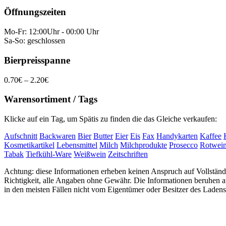
Öffnungszeiten
Mo-Fr: 12:00Uhr - 00:00 Uhr
Sa-So: geschlossen
Bierpreisspanne
0.70€ – 2.20€
Warensortiment / Tags
Klicke auf ein Tag, um Spätis zu finden die das Gleiche verkaufen:
Aufschnitt
Backwaren
Bier
Butter
Eier
Eis
Fax
Handykarten
Kaffee
Kosmetikartikel
Lebensmittel
Milch
Milchprodukte
Prosecco
Rotwei
Tabak
Tiefkühl-Ware
Weißwein
Zeitschriften
Achtung: diese Informationen erheben keinen Anspruch auf Vollständi
Richtigkeit, alle Angaben ohne Gewähr. Die Informationen beruhen
in den meisten Fällen nicht vom Eigentümer oder Besitzer des Ladens