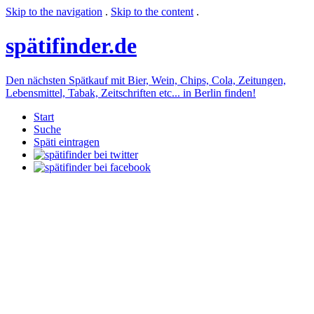
Skip to the navigation
.
Skip to the content
.
späti
finder.de
Den nächsten Spätkauf mit Bier, Wein, Chips, Cola, Zeitungen,
Lebensmittel, Tabak, Zeitschriften etc... in Berlin finden!
Start
Suche
Späti eintragen