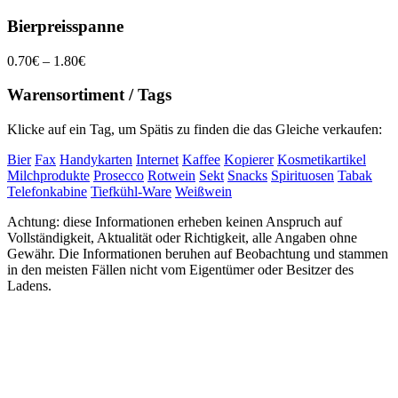
Bierpreisspanne
0.70€ – 1.80€
Warensortiment / Tags
Klicke auf ein Tag, um Spätis zu finden die das Gleiche verkaufen:
Bier
Fax
Handykarten
Internet
Kaffee
Kopierer
Kosmetikartikel
Milchprodukte
Prosecco
Rotwein
Sekt
Snacks
Spirituosen
Tabak
Telefonkabine
Tiefkühl-Ware
Weißwein
Achtung: diese Informationen erheben keinen Anspruch auf
Vollständigkeit, Aktualität oder Richtigkeit, alle Angaben ohne
Gewähr. Die Informationen beruhen auf Beobachtung und stammen
in den meisten Fällen nicht vom Eigentümer oder Besitzer des
Ladens.