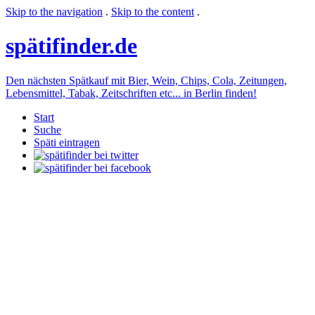
Skip to the navigation
.
Skip to the content
.
späti
finder.de
Den nächsten Spätkauf mit Bier, Wein, Chips, Cola, Zeitungen,
Lebensmittel, Tabak, Zeitschriften etc... in Berlin finden!
Start
Suche
Späti eintragen