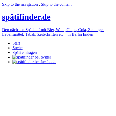
Skip to the navigation
.
Skip to the content
.
späti
finder.de
Den nächsten Spätkauf mit Bier, Wein, Chips, Cola, Zeitungen,
Lebensmittel, Tabak, Zeitschriften etc... in Berlin finden!
Start
Suche
Späti eintragen