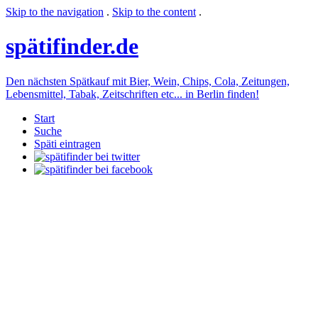
Skip to the navigation
.
Skip to the content
.
späti
finder.de
Den nächsten Spätkauf mit Bier, Wein, Chips, Cola, Zeitungen,
Lebensmittel, Tabak, Zeitschriften etc... in Berlin finden!
Start
Suche
Späti eintragen