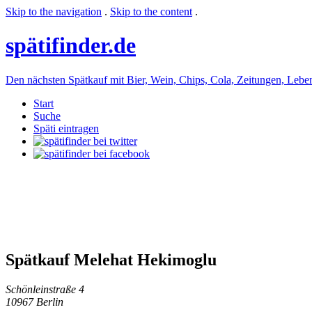
Skip to the navigation
.
Skip to the content
.
späti
finder.de
Den nächsten Spätkauf mit Bier, Wein, Chips, Cola, Zeitungen, Lebensm
Start
Suche
Späti eintragen
Spätkauf Melehat Hekimoglu
Schönleinstraße 4
10967 Berlin