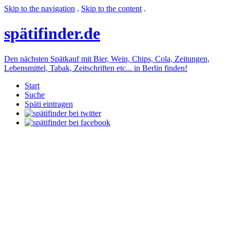
Skip to the navigation
.
Skip to the content
.
späti
finder.de
Den nächsten Spätkauf mit Bier, Wein, Chips, Cola, Zeitungen,
Lebensmittel, Tabak, Zeitschriften etc... in Berlin finden!
Start
Suche
Späti eintragen