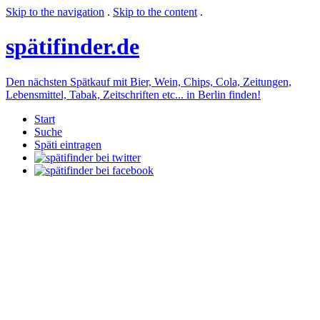
Skip to the navigation
.
Skip to the content
.
späti
finder.de
Den nächsten Spätkauf mit Bier, Wein, Chips, Cola, Zeitungen,
Lebensmittel, Tabak, Zeitschriften etc... in Berlin finden!
Start
Suche
Späti eintragen