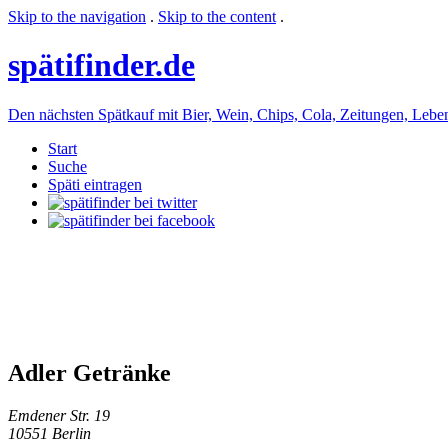
Skip to the navigation
.
Skip to the content
.
späti
finder.de
Den nächsten Spätkauf mit Bier, Wein, Chips, Cola, Zeitungen, Lebensm
Start
Suche
Späti eintragen
Adler Getränke
Emdener Str. 19
10551 Berlin