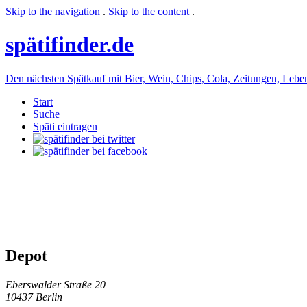
Skip to the navigation
.
Skip to the content
.
späti
finder.de
Den nächsten Spätkauf mit Bier, Wein, Chips, Cola, Zeitungen, Lebensm
Start
Suche
Späti eintragen
Depot
Eberswalder Straße 20
10437 Berlin