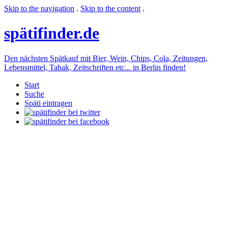
Skip to the navigation
.
Skip to the content
.
späti
finder.de
Den nächsten Spätkauf mit Bier, Wein, Chips, Cola, Zeitungen,
Lebensmittel, Tabak, Zeitschriften etc... in Berlin finden!
Start
Suche
Späti eintragen