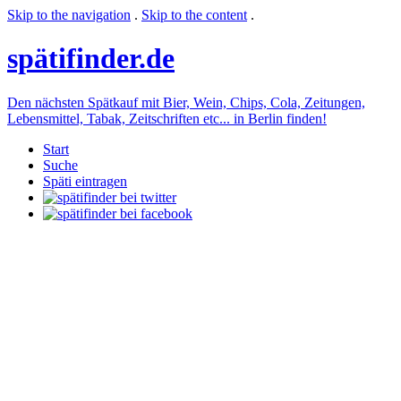
Skip to the navigation
.
Skip to the content
.
späti
finder.de
Den nächsten Spätkauf mit Bier, Wein, Chips, Cola, Zeitungen,
Lebensmittel, Tabak, Zeitschriften etc... in Berlin finden!
Start
Suche
Späti eintragen