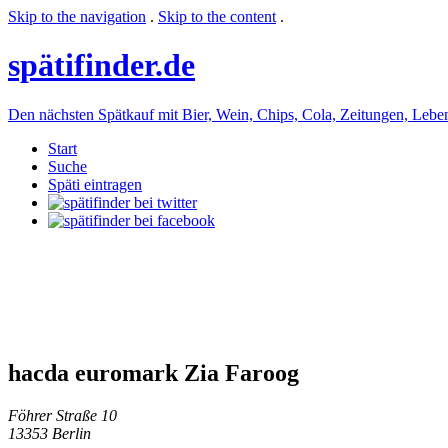
Skip to the navigation
.
Skip to the content
.
späti
finder.de
Den nächsten Spätkauf mit Bier, Wein, Chips, Cola, Zeitungen, Lebensm
Start
Suche
Späti eintragen
hacda euromark Zia Faroog
Föhrer Straße 10
13353 Berlin